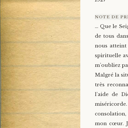
NOTE DE PR
… Que le Sei
de tous dans
nous atteint
spirituelle 
m’oubliez pa
Malgré la sit
très reconna
l’aide de D
miséricord
consolation,
mon cœur. Je