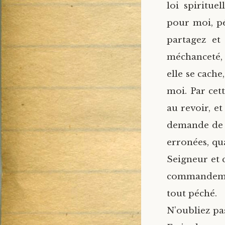
loi spirituell
pour moi, p
partagez et
méchanceté, 
elle se cache
moi. Par cet
au revoir, et
demande de 
erronées, qu
Seigneur et c
commandemen
tout péché.
N’oubliez pa