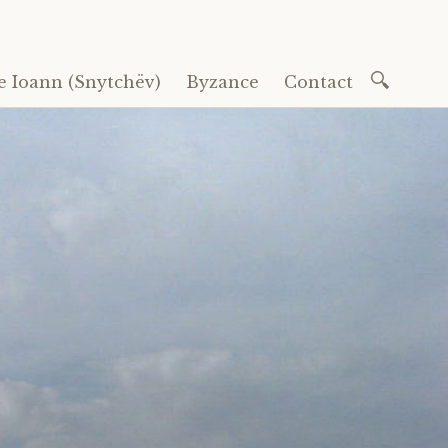
Recherc
e Ioann (Snytchëv)
Byzance
Contact