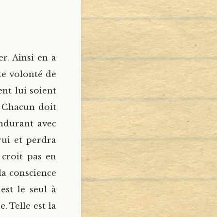
r. Ainsi en a
te volonté de
ent lui soient
. Chacun doit
endurant avec
rui et perdra
 croit pas en
la conscience
est le seul à
 Telle est la