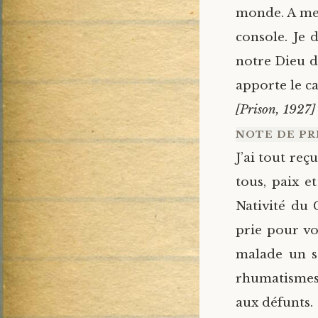
monde. A mes
console. Je 
notre Dieu d
apporte le c
[Prison, 1927]
NOTE DE PRI
J’ai tout re
tous, paix e
Nativité du 
prie pour vo
malade un s
rhumatismes
aux défunts.