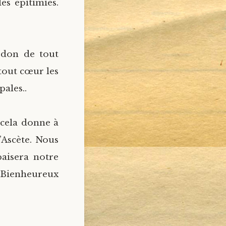
es épitimies.
rdon de tout
tout cœur les
pales..
 cela donne à
’Ascète. Nous
aisera notre
:«Bienheureux