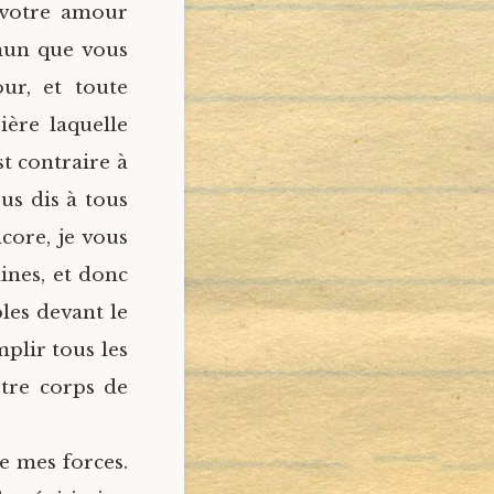
votre amour
mun que vous
ur, et toute
ière laquelle
st contraire à
us dis à tous
ncore, je vous
nes, et donc
les devant le
mplir tous les
tre corps de
e mes forces.