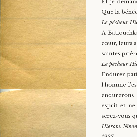
Et je demand
Que la bénéd
Le pécheur Hi
A Batiouchk
cœur, leurs 
saintes prièr
Le pécheur Hi
Endurer pati
l’homme l’es
endurerons 
esprit et ne
serez-vous qu
Hierom. Niko
1927