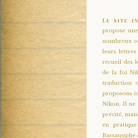
Le site i
propose une 
nombreux ouv
leurs lettre
recueil des l
de la foi Ni
traduction 
proposons ici
Nikon. Il ne
précité, mai
en pratique
Barsanuphe d