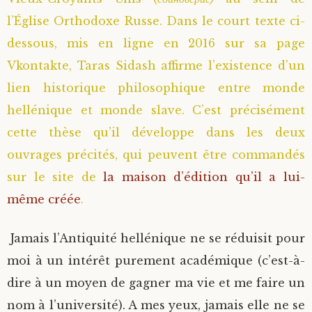
l’Église Orthodoxe Russe. Dans le court texte ci-
Saint Sophrony l’Athonite
Staritsa Marie Makovkine
Archimandrite Lazare (Abachidzé)
dessous, mis en ligne en 2016 sur sa page
Sainte Xenia
Natalia de Vyritsa
Geronda Arsenios le Spiléote
Vkontakte, Taras Sidash affirme l’existence d’un
lien historique philosophique entre monde
Sainte Matrone de Moscou
Staritsa Anastasia
Gerondissa Makrina (Vassopoulou)
hellénique et monde slave. C’est précisément
cette thèse qu’il développe dans les deux
Archimandrite Nathanaël (Pospelov)
ouvrages précités, qui peuvent être commandés
sur le site de
la maison d’édition qu’il a lui-
Père Héliodore
même créée
.
Jamais l’Antiquité hellénique ne se réduisit pour
moi à un intérêt purement académique (c’est-à-
dire à un moyen de gagner ma vie et me faire un
nom à l’université). A mes yeux, jamais elle ne se