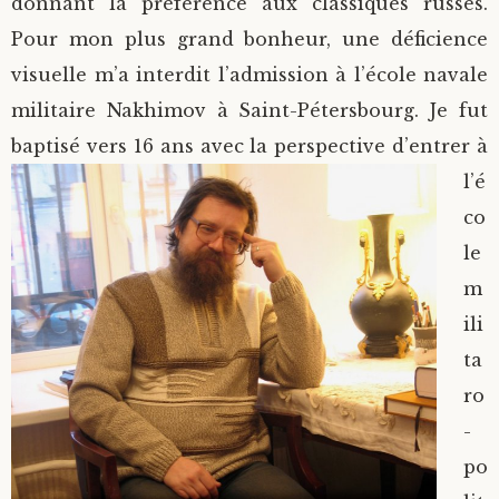
donnant la préférence aux classiques russes.
Pour mon plus grand bonheur, une déficience
visuelle m’a interdit l’admission à l’école navale
militaire Nakhimov à Saint-Pétersbourg. Je fut
baptisé vers 16 ans avec la
perspective d’entrer à
l’é
co
le
m
ili
ta
ro
-
po