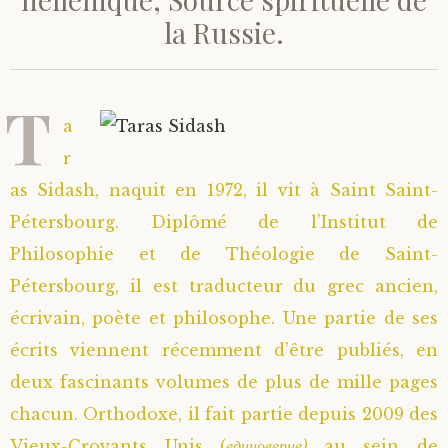
la Russie.
Saint Hilarion (Troïtski)
Saint Spyridon
Métropolite Zénobe (Majouga)
Archimandrite Adrien (Kirsanov)
Entretiens
Saint Jean de Kronstadt
Archimandrite Alipi (Voronov)
Famille spirituelle
T
a
Saint Laurent de Tchernigov
Archimandrite Andronique (Loukach)
Portraits
r
as Sidash, naquit en 1972, il vit à Saint Saint-
Saint Nikon d’Optina
Archimandrite Athénogène (Agapov)
Pétersbourg. Diplômé de l’Institut de
Philosophie et de Théologie de Saint-
Saint Seraphim de Sarov
Higoumène Boris (Kramtsov)
Pétersbourg, il est traducteur du grec ancien,
Saint Seraphim de Vyritsa
Bienheureuses et Staritsas
écrivain, poète et philosophe. Une partie de ses
écrits viennent récemment d’être publiés, en
Saint Serge de Radonège
Bienheureuse Lioubouchka
Geronda Grigorios de Dochiariou
deux fascinants volumes de plus de mille pages
chacun. Orthodoxe, il fait partie depuis 2009 des
Saint Siméon (Jelnine)
Bienheureuse Maria Ivanovna
Archimandrite Hippolyte (Khaline)
Vieux-Croyants Unis (
единоверие)
au sein de