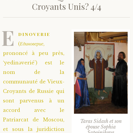
Croyants Unis? 4/4
E
dinoverie
(
Единоверие
,
prononcé à peu près,
‘yedinəverié’) est le
nom de la
communauté de Vieux-
Croyants de Russie qui
sont parvenus à un
accord avec le
Patriarcat de Moscou,
Taras Sidash et son
épouse Sophia
et sous la juridiction
Sapojnikova