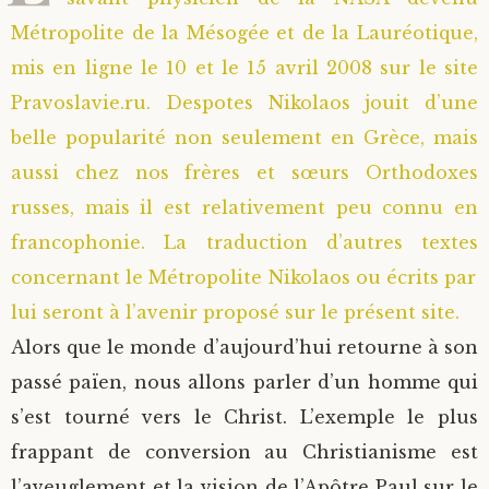
Métropolite de la Mésogée et de la Lauréotique,
Saint Sophrony l’Athonite
Staritsa Marie Makovkine
Archimandrite Lazare (Abachidzé)
mis en ligne le 10 et le 15 avril 2008 sur le site
Sainte Xenia
Natalia de Vyritsa
Geronda Arsenios le Spiléote
Pravoslavie.ru. Despotes Nikolaos jouit d’une
belle popularité non seulement en Grèce, mais
Sainte Matrone de Moscou
Staritsa Anastasia
Gerondissa Makrina (Vassopoulou)
aussi chez nos frères et sœurs Orthodoxes
russes, mais il est relativement peu connu en
Archimandrite Nathanaël (Pospelov)
francophonie. La traduction d’autres textes
concernant le Métropolite Nikolaos ou écrits par
Père Héliodore
lui seront à l’avenir proposé sur le présent site.
Alors que le monde d’aujourd’hui retourne à son
passé païen, nous allons parler d’un homme qui
s’est tourné vers le Christ. L’exemple le plus
frappant de conversion au Christianisme est
l’aveuglement et la vision de l’Apôtre Paul sur le