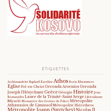
ÉTIQUETTES
Athos
Archimandrite Raphaël Kareline
Boris Khramtsov
Eglise
Geronda Arsenios
Geronda
Fol-en-Christ
Histoire
Grèce
Joseph l'Hésychaste
Géorgie
Jean
Laure de la Trinité-Saint Serge
Romanidès
Libéralisme
Métropolite
Miracle
Monastère des Grottes de Pskov
Athanasios de Limassol
Métropolite Hiérotheos
Métropolite Ioann (Snytchev)
Nicolas II