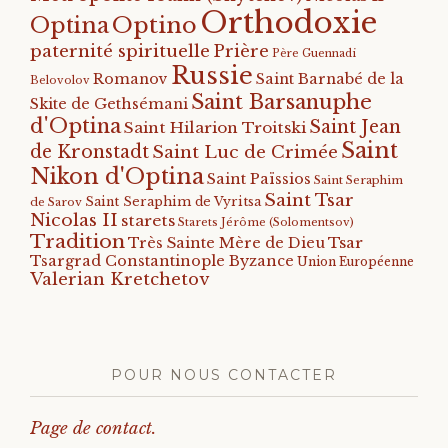
Orthodoxie
Optino
Optina
paternité spirituelle
Prière
Père Guennadi
Russie
Romanov
Saint Barnabé de la
Belovolov
Saint Barsanuphe
Skite de Gethsémani
d'Optina
Saint Jean
Saint Hilarion Troitski
Saint
de Kronstadt
Saint Luc de Crimée
Nikon d'Optina
Saint Païssios
Saint Seraphim
Saint Tsar
Saint Seraphim de Vyritsa
de Sarov
Nicolas II
starets
Starets Jérôme (Solomentsov)
Tradition
Tsar
Très Sainte Mère de Dieu
Tsargrad Constantinople Byzance
Union Européenne
Valerian Kretchetov
POUR NOUS CONTACTER
Page de contact.