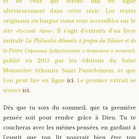
et de ceux qui seront mis en ligne
ultérieurement dans cette série. Les textes
originaux en langue russe sont accessibles sur le
site «Русский Афон». Il s’agit d’extraits d’un livre
intitulé
La Philocalie Athonite à propos du Silence et de
la Prière
(Афонское Добротолюбие о безмолвии и молитве),
publié en 2015 par les éditions du Saint
Monastère Athonite Saint Panteleïmon, et que
l’on peut lire en ligne
ici
. Le premier extrait se
trouve
ici
.
Dès que tu sors du sommeil, que ta première
pensée soit pour rendre grâce à Dieu. Tu te
coucheras avec les mêmes pensées, en gardant à
l’esprit que ton lit pourrait bien être ton