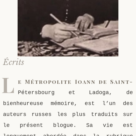
Écrits
L
e Métropolite Ioann de Saint-
Pétersbourg et Ladoga, de
bienheureuse mémoire, est l’un des
auteurs russes les plus traduits sur
le présent blogue. Sa vie est