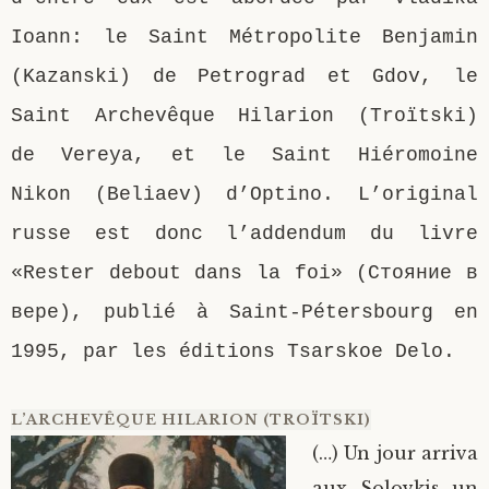
Ioann: le Saint Métropolite Benjamin
(Kazanski) de Petrograd et Gdov, le
Saint Archevêque Hilarion (Troïtski)
de Vereya, et le Saint Hiéromoine
Nikon (Beliaev) d’Optino. L’original
russe est donc l’addendum du livre
«Rester debout dans la foi» (Стояние в
вере), publié à Saint-Pétersbourg en
1995, par les éditions Tsarskoe Delo.
L’ARCHEVÊQUE HILARION (TROÏTSKI)
(…) Un jour arriva
aux Solovkis un