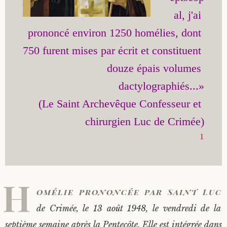
al, j'ai 
Saint Sophrony l’Athonite
Staritsa Marie Makovkine
Archimandrite Lazare (Abachidzé)
prononcé environ 1250 homélies, dont 
Sainte Xenia
Natalia de Vyritsa
Geronda Arsenios le Spiléote
750 furent mises par écrit et constituent 
douze épais volumes 
Sainte Matrone de Moscou
Staritsa Anastasia
Gerondissa Makrina (Vassopoulou)
dactylographiés...»

Archimandrite Nathanaël (Pospelov)
(Le Saint Archevêque Confesseur et 
Père Héliodore
1
H
omélie prononcée par Saint Luc
de Crimée, le 13 août 1948, le vendredi de la
septième semaine après la Pentecôte. Elle est intégrée dans