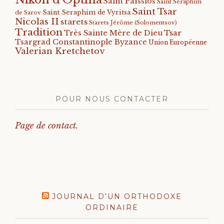
Saint Païssios
Saint Seraphim
Saint Tsar
Saint Seraphim de Vyritsa
de Sarov
Nicolas II
starets
Starets Jérôme (Solomentsov)
Tradition
Tsar
Très Sainte Mère de Dieu
Tsargrad Constantinople Byzance
Union Européenne
Valerian Kretchetov
POUR NOUS CONTACTER
Page de contact.
JOURNAL D’UN ORTHODOXE
ORDINAIRE