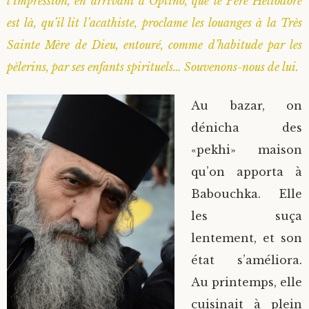
l’impression, en arrivant à Optino, que le Père Héliodore
est là, qu’il lit l’acathiste, proclame les louanges à la Très
Sainte Mère de Dieu, entouré, comme d’habitude par les
pèlerins, par ses enfants spirituels… Souvenons-nous de lui.
Au bazar, on
dénicha des
«pekhi» maison
qu’on apporta à
Babouchka. Elle
les suça
lentement, et son
état s’améliora.
Au printemps, elle
cuisinait à plein