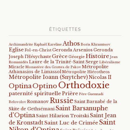
ÉTIQUETTES
Athos
Archimandrite Raphaël Kareline
Boris Khramtsov
Eglise
Geronda Arsenios
Geronda
Fol-en-Christ
Histoire
Grèce
Joseph l'Hésychaste
Géorgie
Jean
Laure de la Trinité-Saint Serge
Romanidès
Libéralisme
Métropolite
Miracle
Monastère des Grottes de Pskov
Athanasios de Limassol
Métropolite Hiérotheos
Métropolite Ioann (Snytchev)
Nicolas II
Orthodoxie
Optino
Optina
paternité spirituelle
Prière
Père Guennadi
Russie
Romanov
Saint Barnabé de la
Belovolov
Saint Barsanuphe
Skite de Gethsémani
d'Optina
Saint Jean
Saint Hilarion Troitski
Saint
de Kronstadt
Saint Luc de Crimée
Nikon d'Optina