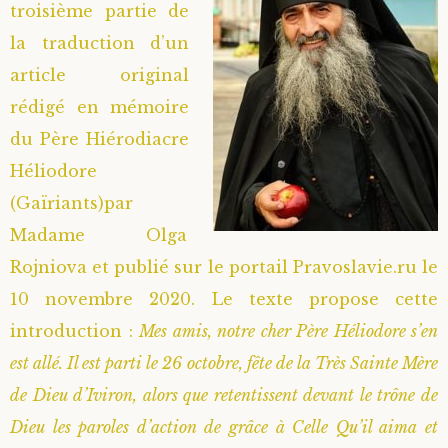
troisième partie de
la traduction d’un
article original
rédigé en mémoire
du Père Hiérodiacre
Héliodore
(Gaïriants)par
Madame Olga
Rojniova et publié sur le portail Pravoslavie.ru le
10 novembre 2020. Le texte propose cette
introduction :
Mes amis, notre cher Père Héliodore s’en
est allé. Il est parti le 26 octobre, fête de la Très Sainte Mère
de Dieu d’Iviron, alors que retentissent devant le trône de
Dieu les paroles d’action de grâce à Celle Qu’il aima et