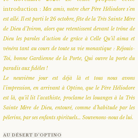
introduction :
Mes amis, notre cher Père Héliodore s’en
Saint Sophrony l’Athonite
Staritsa Marie Makovkine
Archimandrite Lazare (Abachidzé)
est allé. Il est parti le 26 octobre, fête de la Très Sainte Mère
Sainte Xenia
Natalia de Vyritsa
Geronda Arsenios le Spiléote
de Dieu d’Iviron, alors que retentissent devant le trône de
Dieu les paroles d’action de grâce à Celle Qu’il aima et
Sainte Matrone de Moscou
Staritsa Anastasia
Gerondissa Makrina (Vassopoulou)
vénéra tant au cours de toute sa vie monastique : Réjouis-
Toi, bonne Gardienne de la Porte, Qui ouvre la porte du
Archimandrite Nathanaël (Pospelov)
paradis aux fidèles !
Le neuvième jour est déjà là et tous nous avons
Père Héliodore
l’impression, en arrivant à Optino, que le Père Héliodore
est là, qu’il lit l’acathiste, proclame les louanges à la Très
Sainte Mère de Dieu, entouré, comme d’habitude par les
pèlerins, par ses enfants spirituels… Souvenons-nous de lui.
AU DÉSERT D’OPTINO