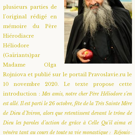
plusieurs parties de
l’original rédigé en
mémoire du Père
Hiérodiacre
Héliodore
(Gaïriants)par
Madame Olga
Rojniova et publié sur le portail Pravoslavie.ru le
10 novembre 2020. Le texte propose cette
introduction :
Mes amis, notre cher Père Héliodore s’en
est allé. Il est parti le 26 octobre, fête de la Très Sainte Mère
de Dieu d’Iviron, alors que retentissent devant le trône de
Dieu les paroles d’action de grâce à Celle Qu’il aima et
vénéra tant au cours de toute sa vie monastique : Réjouis-