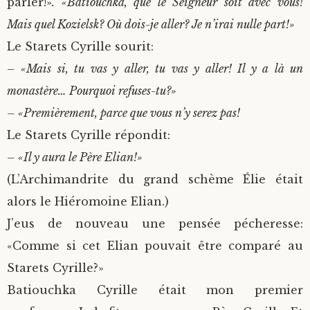
parler!»
. «Batiouchka, que le Seigneur soit avec vous!
Mais quel Kozielsk? Où dois-je aller? Je n’irai nulle part!»
Le Starets Cyrille sourit:
– «Mais si, tu vas y aller, tu vas y aller! Il y a là un
monastère… Pourquoi refuses-tu?»
– «Premièrement, parce que vous n’y serez pas!
Le Starets Cyrille répondit:
– «Il y aura le Père Elian!»
(L’Archimandrite du grand schème Élie était
alors le Hiéromoine Elian.)
J’eus de nouveau une pensée pécheresse:
«Comme si cet Elian pouvait être comparé au
Starets Cyrille?»
Batiouchka Cyrille était mon premier