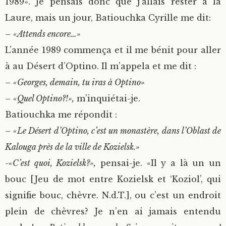
1989». Je pensais donc que j’allais rester à la
Laure, mais un jour, Batiouchka Cyrille me dit:
– «Attends encore…»
L’année 1989 commença et il me bénit pour aller
à au Désert d’Optino. Il m’appela et me dit :
– «Georges, demain, tu iras à Optino»
– «Quel Optino?!»,
m’inquiétai-je.
Batiouchka me répondit :
– «Le Désert d’Optino, c’est un monastère, dans l’Oblast de
Kalouga près de la ville de Kozielsk.»
-«C’est quoi, Kozielsk?»,
pensai-je. «Il y a là un un
bouc [Jeu de mot entre Kozielsk et ‘Koziol’, qui
signifie bouc, chèvre. N.d.T.], ou c’est un endroit
plein de chèvres? Je n’en ai jamais entendu