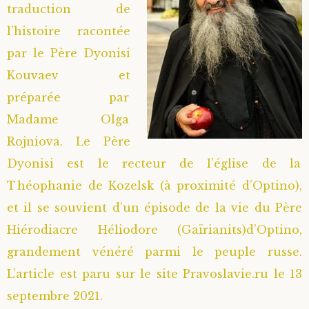
traduction de
l’histoire racontée
par le Père Dyonisi
Kouvaev et
préparée par
Madame Olga
Rojniova. Le Père
Dyonisi est le recteur de l’église de la
Théophanie de Kozelsk (à proximité d’Optino),
et il se souvient d’un épisode de la vie du Père
Hiérodiacre Héliodore (Gaïrianits)d’Optino,
grandement vénéré parmi le peuple russe.
L’article est paru sur le site Pravoslavie.ru le 13
septembre 2021.