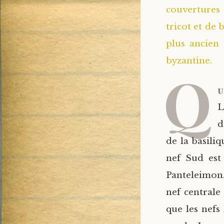
couvertures
tricot et de 
plus ancien
byzantine.
Q
u
L
d
de la basili
nef Sud est
Panteleimon.
nef centrale
que les nefs