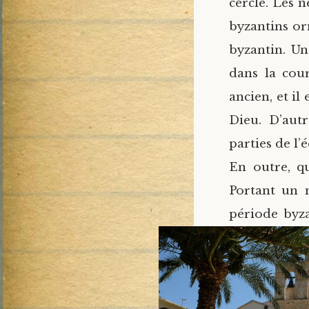
cercle. Les 
byzantins or
byzantin. Un
dans la cour
ancien, et il
Dieu. D’aut
parties de l’
En outre, q
Portant un 
période byza