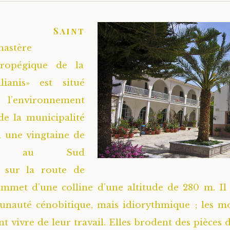
 Saint
astère
vropégique de la
lianis» est situé
nvironnement
de la municipalité
(à une vingtaine de
res au Sud
, sur la route de
mmet d’une colline d’une altitude de 280 m. Il 
nauté cénobitique, mais idiorythmique ; les mo
t vivre de leur travail. Elles brodent des pièces d