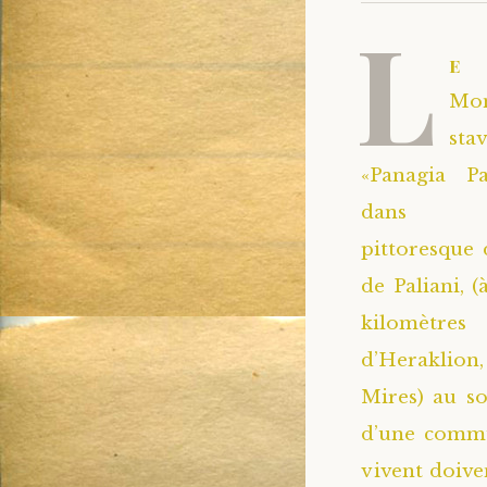
L
e
Mon
sta
«Panagia Pa
dans l’e
pittoresque 
de Paliani, 
kilomèt
d’Heraklion
Mires) au so
d’une commu
vivent doiven