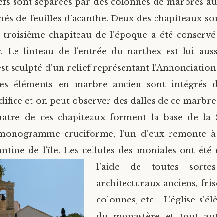
nefs sont séparées par des colonnes de marbres a
nés de feuilles d’acanthe. Deux des chapiteaux s
 troisième chapiteau de l’époque a été conservé
. Le linteau de l’entrée du narthex est lui au
 est sculpté d’un relief représentant l’Annonciatio
res éléments en marbre ancien sont intégrés d
édifice et on peut observer des dalles de ce marbre
uatre de ces chapiteaux forment la base de la S
monogramme cruciforme, l’un d’eux remonte à
ntine de l’île. Les cellules des moniales
ont été 
l’aide de toutes sortes
architecturaux anciens, fris
colonnes, etc… L’église s’é
du monastère et tout au