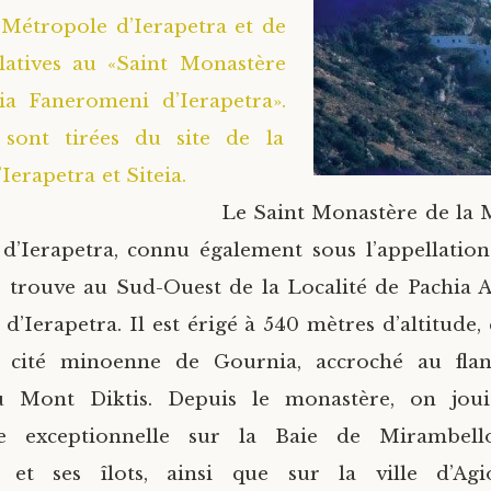
 Métropole d’Ierapetra et de
elatives au «Saint Monastère
ia Faneromeni d’Ierapetra».
sont tirées du site de la
 d’Ierapetra et Siteia.
Le Saint Monastère de la 
d’Ierapetra, connu également sous l’appellation
 trouve au Sud-Ouest de la Localité de Pachia 
 d’Ierapetra. Il est érigé à 540 mètres d’altitude
e cité minoenne de Gournia, accroché au fla
u Mont Diktis. Depuis le monastère, on joui
e exceptionnelle sur la Baie de Mirambello
s et ses îlots, ainsi que sur la ville d’Agi