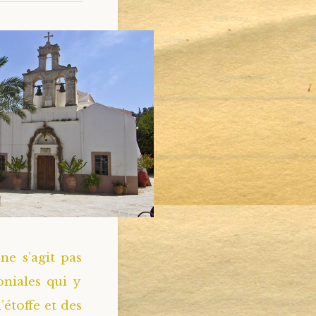
ne s’agit pas
niales qui y
’étoffe et des