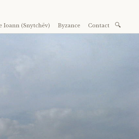
Recherc
e Ioann (Snytchëv)
Byzance
Contact