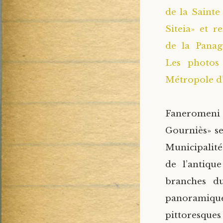
de la Sainte
Siteia» et r
de la Panag
Les photos 
Métropole
Faneromeni 
Gourniès» se
Municipalité
de l’antiqu
branches d
panoramiqu
pittoresque