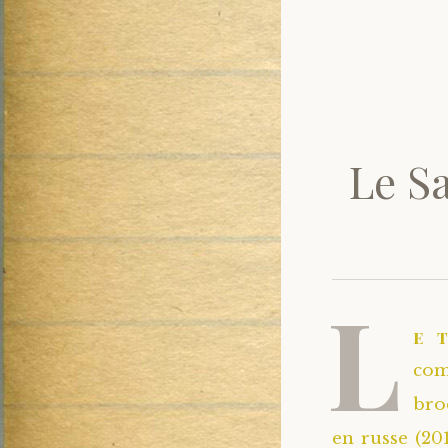
Le S
L
e 
co
bro
en russe (20