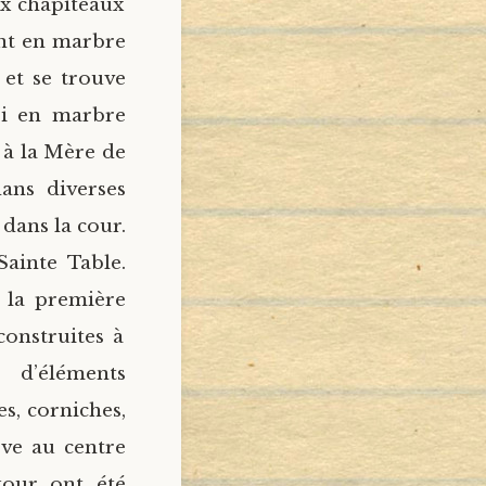
ux chapiteaux
ont en marbre
 et se trouve
ssi en marbre
n à la Mère de
ans diverses
 dans la cour.
ainte Table.
 la première
construites à
 d’éléments
es, corniches,
lève au centre
tour ont été