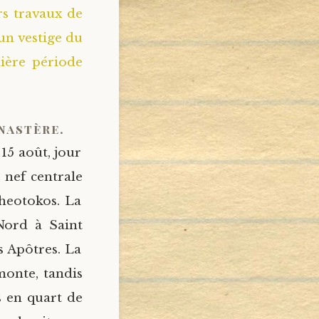
s travaux de
 un vestige du
ière période
nastère.
 15 août, jour
 nef centrale
Theotokos. La
Nord à Saint
s Apôtres. La
monte, tandis
s en quart de