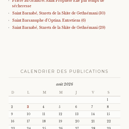
Prière au Grand et Saint Prophète Élie par temps de
sécheresse
Saint Barnabé, Starets de la Skite de Gethsémani (30)
Saint Barsanuphe d’Optina. Entretiens (6)
Saint Barnabé, Starets de la Skite de Gethsémani (29)
CALENDRIER DES PUBLICATIONS
août 2026
D
L
M
M
J
V
S
1
2
3
4
5
6
7
8
9
10
11
12
13
14
15
16
17
18
19
20
21
22
23
24
25
26
27
28
29