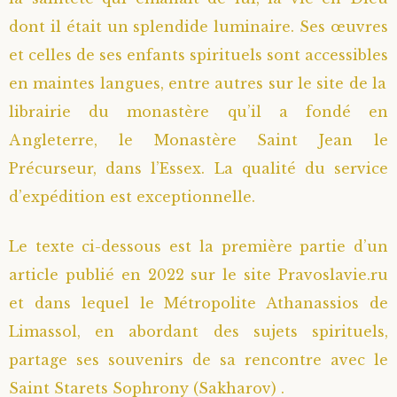
dont il était un splendide luminaire. Ses œuvres
Saint Sophrony l’Athonite
Staritsa Marie Makovkine
Archimandrite Lazare (Abachidzé)
et celles de ses enfants spirituels sont accessibles
Sainte Xenia
Natalia de Vyritsa
Geronda Arsenios le Spiléote
en maintes langues, entre autres sur le site de la
librairie du monastère qu’il a fondé en
Sainte Matrone de Moscou
Staritsa Anastasia
Gerondissa Makrina (Vassopoulou)
Angleterre, le Monastère Saint Jean le
Précurseur, dans l’Essex. La qualité du service
Archimandrite Nathanaël (Pospelov)
d’expédition est exceptionnelle.
Père Héliodore
Le texte ci-dessous est la première partie d’un
article publié en 2022 sur le site Pravoslavie.ru
et dans lequel le Métropolite Athanassios de
Limassol, en abordant des sujets spirituels,
partage ses souvenirs de sa rencontre avec le
Saint Starets Sophrony (Sakharov) .