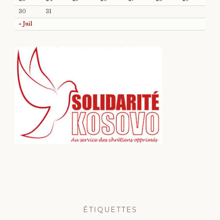
30
31
« Juil
ÉTIQUETTES