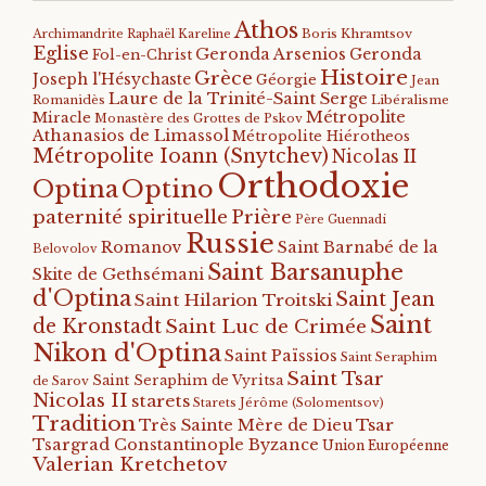
Athos
Archimandrite Raphaël Kareline
Boris Khramtsov
Eglise
Geronda Arsenios
Geronda
Fol-en-Christ
Histoire
Grèce
Joseph l'Hésychaste
Géorgie
Jean
Laure de la Trinité-Saint Serge
Romanidès
Libéralisme
Métropolite
Miracle
Monastère des Grottes de Pskov
Athanasios de Limassol
Métropolite Hiérotheos
Métropolite Ioann (Snytchev)
Nicolas II
Orthodoxie
Optino
Optina
paternité spirituelle
Prière
Père Guennadi
Russie
Romanov
Saint Barnabé de la
Belovolov
Saint Barsanuphe
Skite de Gethsémani
d'Optina
Saint Jean
Saint Hilarion Troitski
Saint
de Kronstadt
Saint Luc de Crimée
Nikon d'Optina
Saint Païssios
Saint Seraphim
Saint Tsar
Saint Seraphim de Vyritsa
de Sarov
Nicolas II
starets
Starets Jérôme (Solomentsov)
Tradition
Tsar
Très Sainte Mère de Dieu
Tsargrad Constantinople Byzance
Union Européenne
Valerian Kretchetov