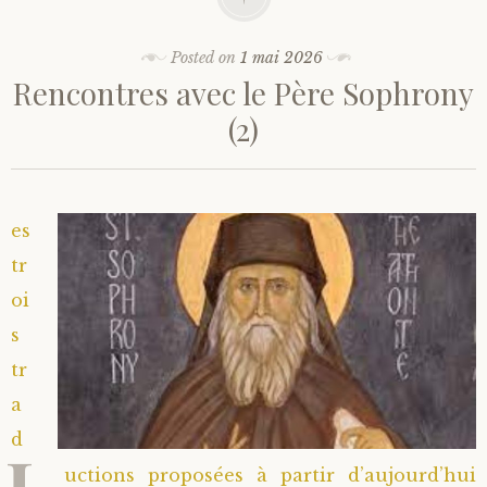
Posted on
1 mai 2026
Rencontres avec le Père Sophrony
(2)
es
tr
oi
s
tr
a
d
L
uctions proposées à partir d’aujourd’hui