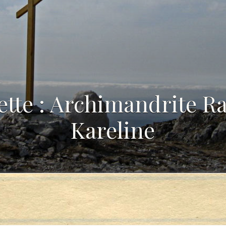
ette : Archimandrite R
Kareline