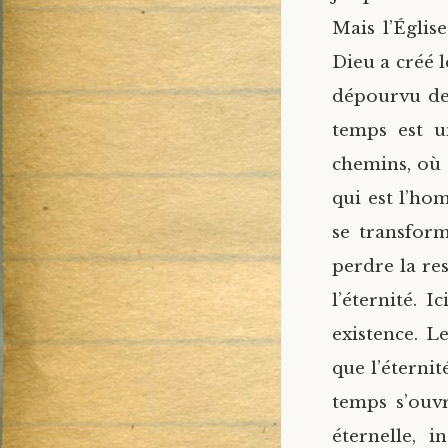
Mais l’Églis
Dieu a créé l
dépourvu de 
temps est u
chemins, où 
qui est l’ho
se transfor
perdre la re
l’éternité. I
existence. 
que l’éternit
temps s’ouvr
éternelle, 