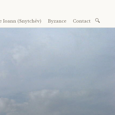
Recherc
e Ioann (Snytchëv)
Byzance
Contact