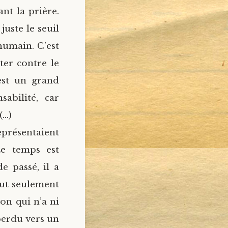
nt la prière.
uste le seuil
humain. C’est
ter contre le
est un grand
bilité, car
(…)
eprésentaient
Le temps est
de passé, il a
eut seulement
yon qui n’a ni
perdu vers un