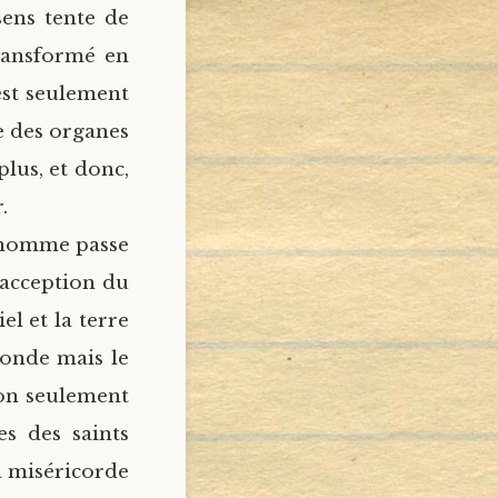
sens tente de
 transformé en
est seulement
e des organes
plus, et donc,
.
l’homme passe
 acception du
l et la terre
monde mais le
non seulement
es des saints
a miséricorde