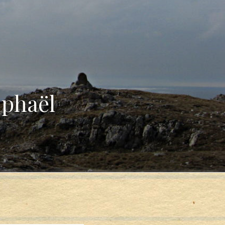
aphaël