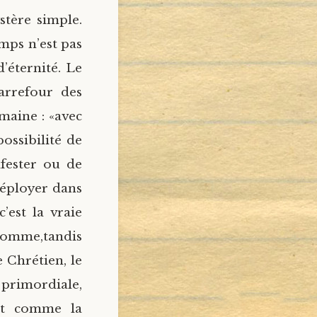
stère simple.
emps n’est pas
’éternité. Le
arrefour des
maine : «avec
ossibilité de
fester ou de
déployer dans
c’est la vraie
homme,tandis
e Chrétien, le
 primordiale,
est comme la