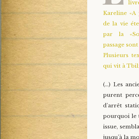
liv
Kareline «A
de la vie ét
par la «Soc
passage sont 
Plusieurs te
qui vit à Tbil
(…) Les anci
purent perce
d’arrêt stat
pourquoi le 
issue, sembl
jusqu’à la mo