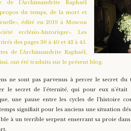
re de l’Archimandrite Raphaël
 propos du temps, de la mort et
ernelle», édité en 2019 à Moscou
iété ecclésio-historique». Les
tirés des pages 36 à 40 et 42 à 45.
xtes de l’Archimandrite Raphaël,
issi, ont été traduits sur le présent blog.
ens ne sont pas parvenus à percer le secret du 
r le secret de l’éternité, qui pour eux n’était
ique, une pause entre les cycles de l’histoire co
temps signifiait pour les anciens une situation dés
able à un terrible serpent enserrant sa proie dans
rt.