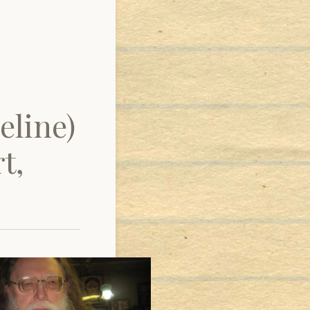
eline)
t,