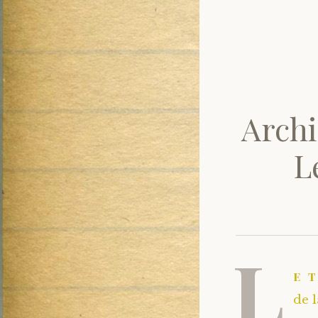
Archi
L
L
e 
de 