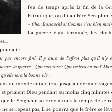
Peu de temps après la fin de la G
Patriotique, on dit au Père Seraphim :
– Cher Batiouchka! Comme c’est bien mai
La guerre était terminée, les cloch
ses…
pondait :
st pas encore fini. Il y aura de l’effroi plus qu’il n’y 
ncore, la guerre… Qui survivra? Qui restera en vie? Mais
 qu’elle sera la bonne vie…
gens du monde entier, tous jusqu’au dernier, s’age
et priaient Dieu pendant au moins cinq minutes 
in que le Seigneur accorde à tous le temps de se re
 ne se repent pas, il se pourra que le frère se lè