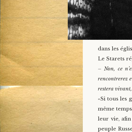
dans les égli
Le Starets ré
–
Non, ce n’e
rencontrerez e
restera vivant,
«Si tous les 
même temps 
leur vie, af
peuple Russe