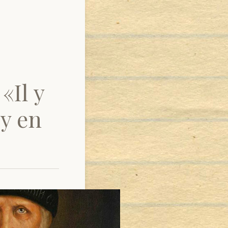
«Il y
’y en