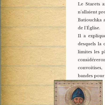
Le Starets a
n’allaient pr
Batiouchka a
de l’Église.
Il a expliqu
desquels la 
limites les 
considéreron
convoitises,
bandes pour 