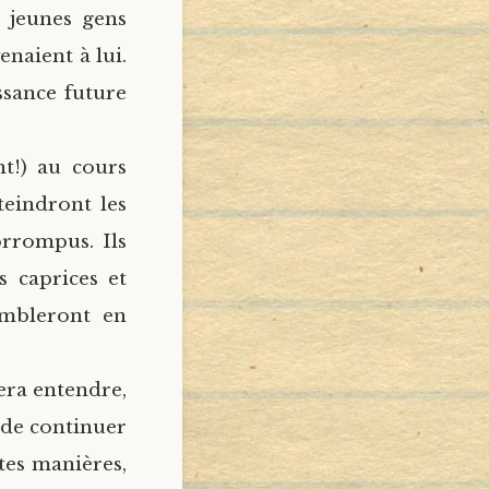
s jeunes gens
enaient à lui.
ssance future
nt!) au cours
teindront les
orrompus. Ils
s caprices et
sembleront en
era entendre,
 de continuer
ntes manières,