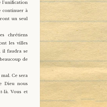
 l’unification
e continuer à
siront un seul
es chrétiens
nt les villes
 il faudra se
r beaucoup de
 mal. Ce sera
ue Dieu nous
-là. Vous et