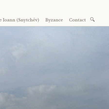
Recherc
e Ioann (Snytchëv)
Byzance
Contact