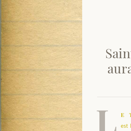
Sain
aura
L
e 
est 