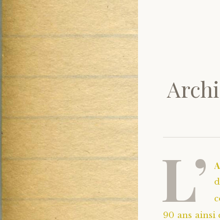
Archi
L’
d
c
90 ans ainsi