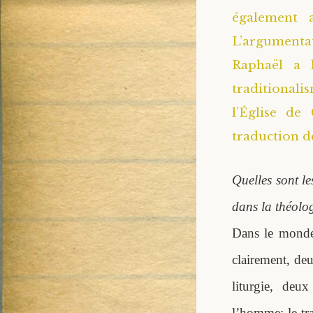
également a
L’argumentat
Raphaël a 
traditionali
l’Église de
traduction de
Quelles sont l
dans la théolo
Dans le monde
clairement, deu
liturgie, deu
l’homme: le tra