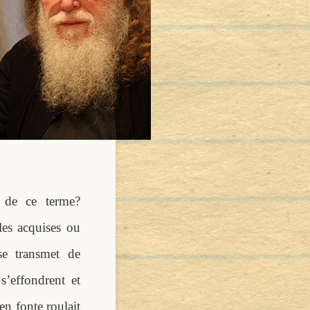
n de ce terme?
bles acquises ou
 se transmet de
’effondrent et
en fonte roulait