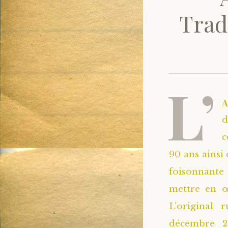
Trad
L’
d
c
90 ans ainsi
foisonnante 
mettre en œ
L’original 
décembre 20