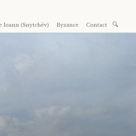
Recherc
e Ioann (Snytchëv)
Byzance
Contact