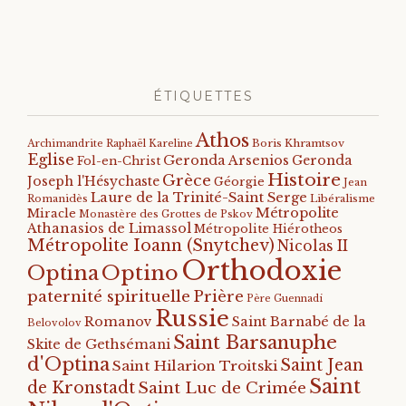
ÉTIQUETTES
Athos
Archimandrite Raphaël Kareline
Boris Khramtsov
Eglise
Geronda Arsenios
Geronda
Fol-en-Christ
Histoire
Grèce
Joseph l'Hésychaste
Géorgie
Jean
Laure de la Trinité-Saint Serge
Romanidès
Libéralisme
Métropolite
Miracle
Monastère des Grottes de Pskov
Athanasios de Limassol
Métropolite Hiérotheos
Métropolite Ioann (Snytchev)
Nicolas II
Orthodoxie
Optino
Optina
paternité spirituelle
Prière
Père Guennadi
Russie
Romanov
Saint Barnabé de la
Belovolov
Saint Barsanuphe
Skite de Gethsémani
d'Optina
Saint Jean
Saint Hilarion Troitski
Saint
de Kronstadt
Saint Luc de Crimée