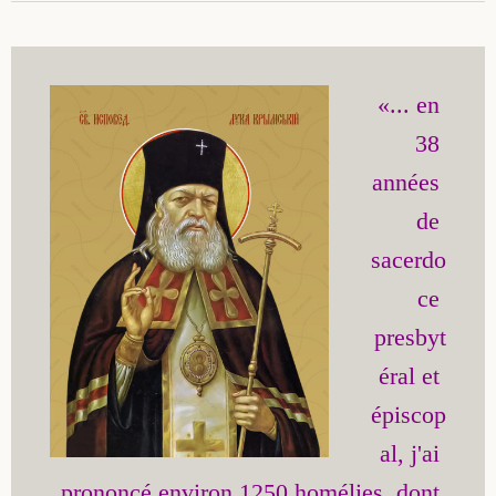
«... en 
38 
années 
de 
sacerdo
ce 
presbyt
éral et 
épiscop
al, j'ai 
prononcé environ 1250 homélies, dont 