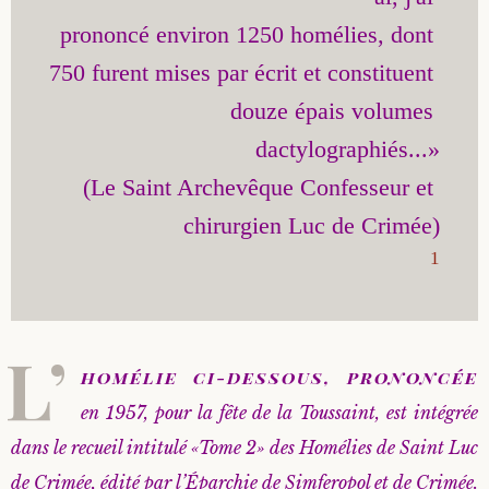
prononcé environ 1250 homélies, dont 
Saint Sophrony l’Athonite
Staritsa Marie Makovkine
Archimandrite Lazare (Abachidzé)
750 furent mises par écrit et constituent 
Sainte Xenia
Natalia de Vyritsa
Geronda Arsenios le Spiléote
douze épais volumes 
dactylographiés...»

Sainte Matrone de Moscou
Staritsa Anastasia
Gerondissa Makrina (Vassopoulou)
(Le Saint Archevêque Confesseur et 
Archimandrite Nathanaël (Pospelov)
1
Père Héliodore
L’
homélie ci-dessous, prononcée
en 1957, pour la fête de la Toussaint, est intégrée
dans le recueil intitulé «Tome 2» des Homélies de Saint Luc
de Crimée, édité par l’Éparchie de Simferopol et de Crimée.