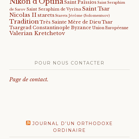
Nikon d'Optina
Saint Païssios
Saint Seraphim
Saint Tsar
Saint Seraphim de Vyritsa
de Sarov
Nicolas II
starets
Starets Jérôme (Solomentsov)
Tradition
Tsar
Très Sainte Mère de Dieu
Tsargrad Constantinople Byzance
Union Européenne
Valerian Kretchetov
POUR NOUS CONTACTER
Page de contact.
JOURNAL D’UN ORTHODOXE
ORDINAIRE