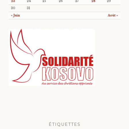
23
24
25
26
27
28
29
30
31
« Juin
Août »
ÉTIQUETTES