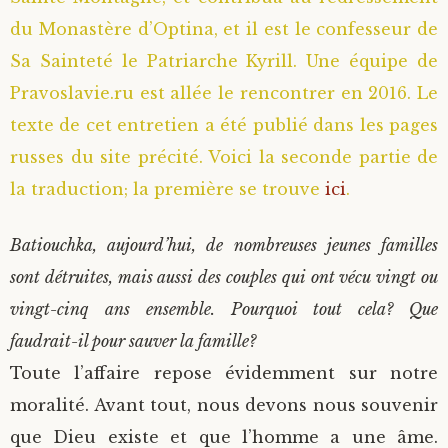
du Monastère d’Optina, et il est le confesseur de
Saint Sophrony l’Athonite
Staritsa Marie Makovkine
Archimandrite Lazare (Abachidzé)
Sa Sainteté le Patriarche Kyrill. Une équipe de
Sainte Xenia
Natalia de Vyritsa
Geronda Arsenios le Spiléote
Pravoslavie.ru est allée le rencontrer en 2016. Le
texte de cet entretien a été publié dans les pages
Sainte Matrone de Moscou
Staritsa Anastasia
Gerondissa Makrina (Vassopoulou)
russes du site précité. Voici la seconde partie de
la traduction; la première se trouve
ici
.
Archimandrite Nathanaël (Pospelov)
Batiouchka, aujourd’hui, de nombreuses jeunes familles
Père Héliodore
sont détruites, mais aussi des couples qui ont vécu vingt ou
vingt-cinq ans ensemble. Pourquoi tout cela? Que
faudrait-il pour sauver la famille?
Toute l’affaire repose évidemment sur notre
moralité. Avant tout, nous devons nous souvenir
que Dieu existe et que l’homme a une âme.