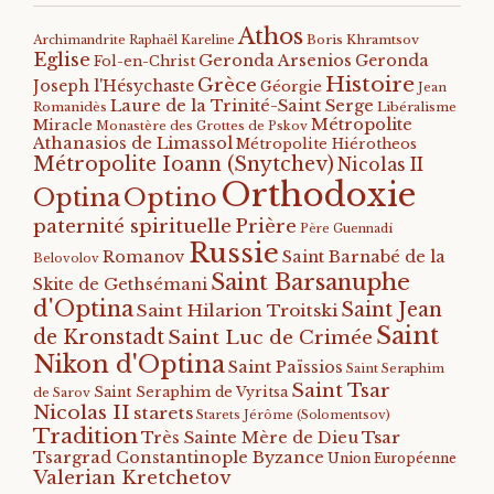
Athos
Archimandrite Raphaël Kareline
Boris Khramtsov
Eglise
Geronda Arsenios
Geronda
Fol-en-Christ
Histoire
Grèce
Joseph l'Hésychaste
Géorgie
Jean
Laure de la Trinité-Saint Serge
Romanidès
Libéralisme
Métropolite
Miracle
Monastère des Grottes de Pskov
Athanasios de Limassol
Métropolite Hiérotheos
Métropolite Ioann (Snytchev)
Nicolas II
Orthodoxie
Optino
Optina
paternité spirituelle
Prière
Père Guennadi
Russie
Romanov
Saint Barnabé de la
Belovolov
Saint Barsanuphe
Skite de Gethsémani
d'Optina
Saint Jean
Saint Hilarion Troitski
Saint
de Kronstadt
Saint Luc de Crimée
Nikon d'Optina
Saint Païssios
Saint Seraphim
Saint Tsar
Saint Seraphim de Vyritsa
de Sarov
Nicolas II
starets
Starets Jérôme (Solomentsov)
Tradition
Tsar
Très Sainte Mère de Dieu
Tsargrad Constantinople Byzance
Union Européenne
Valerian Kretchetov