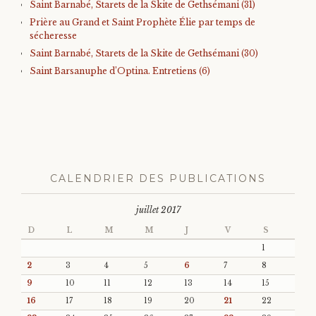
Saint Barnabé, Starets de la Skite de Gethsémani (31)
Prière au Grand et Saint Prophète Élie par temps de
sécheresse
Saint Barnabé, Starets de la Skite de Gethsémani (30)
Saint Barsanuphe d’Optina. Entretiens (6)
CALENDRIER DES PUBLICATIONS
juillet 2017
D
L
M
M
J
V
S
1
2
3
4
5
6
7
8
9
10
11
12
13
14
15
16
17
18
19
20
21
22