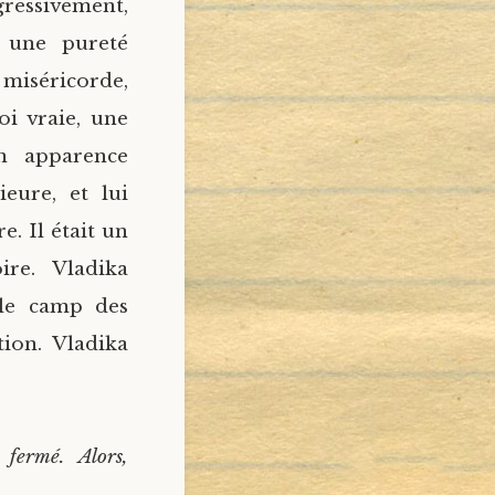
gressivement,
, une pureté
a miséricorde,
oi vraie, une
on apparence
ieure, et lui
e. Il était un
ire. Vladika
 le camp des
tion. Vladika
fermé. Alors,