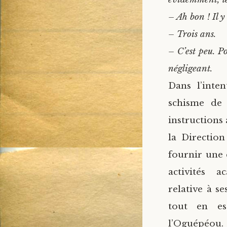
– Ah bon ! Il 
– Trois ans.
– C’est peu. P
négligeant.
Dans l’inte
schisme de 
instructions 
la Direction
fournir une 
activités a
relative à se
tout en es
l’Oguépéou.