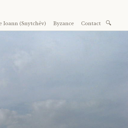
Recherc
e Ioann (Snytchëv)
Byzance
Contact