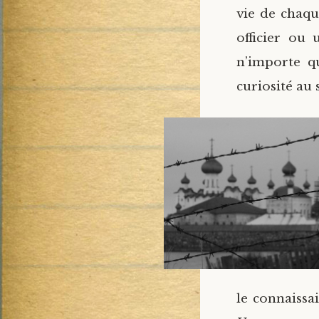
vie de chaqu
officier ou
n’importe qu
curiosité au s
le connaissai