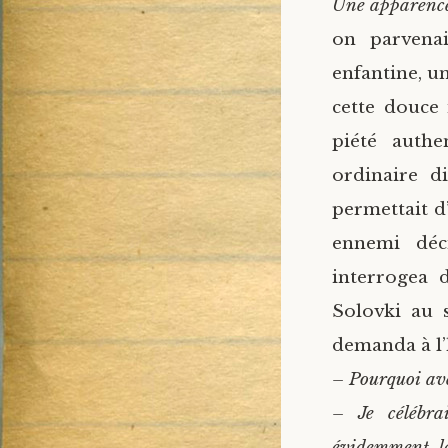
Une apparence
on parvenai
enfantine, un
cette douce 
piété authe
ordinaire di
permettait d’
ennemi déci
interrogea 
Solovki au s
demanda à l
– Pourquoi ave
– Je célébra
évidemment, le