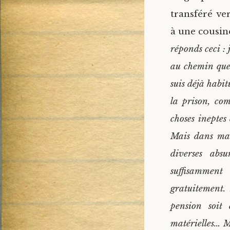
transféré ver
à une cousine
réponds ceci : 
au chemin que 
suis déjà habi
la prison, co
choses ineptes
Mais dans ma 
diverses absu
suffisamment
gratuitement. 
pension soit
matérielles… Ma