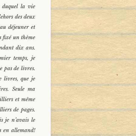
 duquel la vie
dehors des deux
au déjeuner et
s fixé un thème
endant dix ans.
mier temps, je
e pas de livres.
livres, que je
ires. Seule ma
illiers et même
lliers de pages.
s je n’avais le
es en allemand!