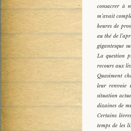
consacrer à m
m’avait complè
heures de pro
au thé de l’ap
gigantesque su
La question p
recours aux liv
Quasiment cha
leur renvoie 
situation actu
dizaines de mil
Certains livre
temps de les li