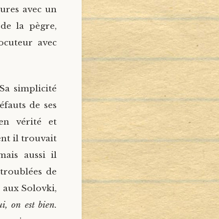
eures avec un
de la pègre,
locuteur avec
 Sa simplicité
défauts de ses
en vérité et
t il trouvait
ais aussi il
 troublées de
, aux Solovki,
ui, on est bien.