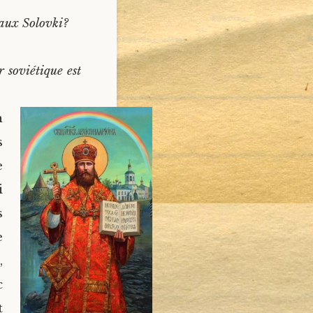
 aux Solovki?
 soviétique est
n
s
e
i
s
e
,
c
t