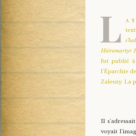
L
a 
tex
s’h
Hiéromartyr H
fut publié à
l’Éparchie d
Zalesny. La p
Il s’adress
voyait l’ima