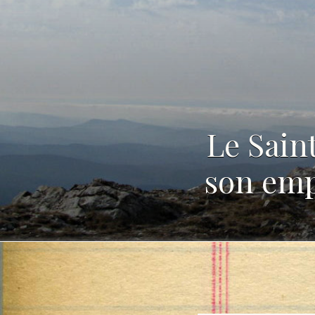
Le Sain
son emp