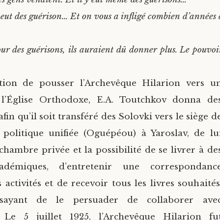
y eut des guérison… Et on vous a infligé combien d’années
our des guérisons, ils auraient dû donner plus. Le pouvoir
ntion de pousser l’Archevêque Hilarion vers u
l’Église Orthodoxe, E.A. Toutchkov donna de
afin qu’il soit transféré des Solovki vers le siège d
 politique unifiée (Oguépéou) à Yaroslav, de lu
chambre privée et la possibilité de se livrer à de
cadémiques, d’entretenir une correspondanc
s activités et de recevoir tous les livres souhaités
sayant de le persuader de collaborer ave
 Le 5 juillet 1925, l’Archevêque Hilarion fu