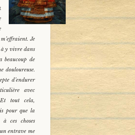
t
e
e
m’effraient. Je
 à y vivre dans
 a beaucoup de
ue douloureuse.
epte d’endurer
ticulière avec
Et tout cela,
ois pour que la
 à ces choses
aucun entrave me