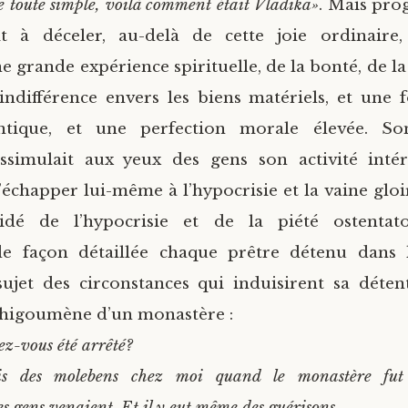
 toute simple, voilà comment était Vladika»
. Mais pro
t à déceler, au-delà de cette joie ordinaire
e grande expérience spirituelle, de la bonté, de l
indifférence envers les biens matériels, et une f
ntique, et une perfection morale élevée. S
ssimulait aux yeux des gens son activité intér
échapper lui-même à l’hypocrisie et la vaine gloir
dé de l’hypocrisie et de la piété ostentato
de façon détaillée chaque prêtre détenu dans
ujet des circonstances qui induisirent sa déten
’higoumène d’un monastère :
z-vous été arrêté?
is des molebens chez moi quand le monastère fut 
s gens venaient. Et il y eut même des guérisons…