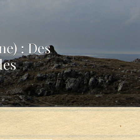
e) : Des
des