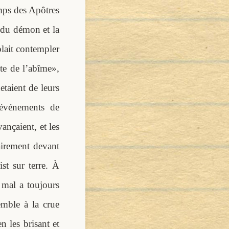
mps des Apôtres
n du démon et la
blait contempler
te de l’abîme»,
taient de leurs
 événements de
vançaient, et les
airement devant
t sur terre. À
 mal a toujours
emble à la crue
n les brisant et