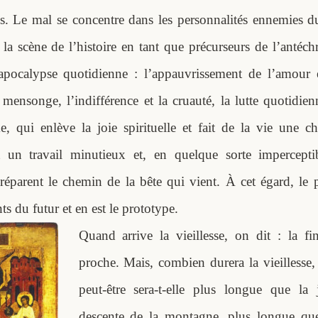
es. Le mal se concentre dans les personnalités ennemies du
 la scène de l’histoire en tant que précurseurs de l’antéchr
 apocalypse quotidienne : l’appauvrissement de l’amour e
 mensonge, l’indifférence et la cruauté, la lutte quotidi
, qui enlève la joie spirituelle et fait de la vie une c
t un travail minutieux et, en quelque sorte imperceptib
réparent le chemin de la bête qui vient. À cet égard, le p
ts du futur et en est le prototype.
Quand arrive la vieillesse, on dit : la fi
proche. Mais, combien durera la vieillesse,
peut-être sera-t-elle plus longue que la 
descente de la montagne, plus longue que