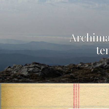
Archima
te