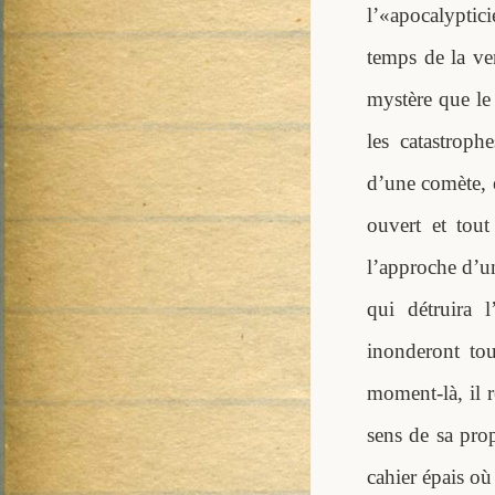
l’«apocalyptici
temps de la ven
mystère que le
les catastroph
d’une comète, e
ouvert et tou
l’approche d’un
qui détruira 
inonderont to
moment-là, il 
sens de sa prop
cahier épais où