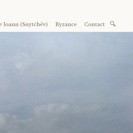
Recherc
e Ioann (Snytchëv)
Byzance
Contact