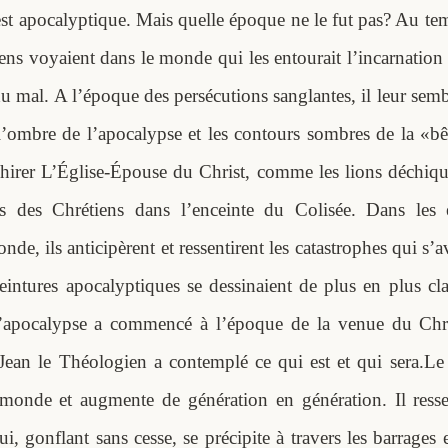
st apocalyptique. Mais quelle époque ne le fut pas? Au te
iens voyaient dans le monde qui les entourait l’incarnatio
u mal. A l’époque des persécutions sanglantes, il leur sem
l’ombre de l’apocalypse et les contours sombres de la «bê
chirer L’Église-Épouse du Christ, comme les lions déchique
ps des Chrétiens dans l’enceinte du Colisée. Dans les
nde, ils anticipèrent et ressentirent les catastrophes qui s’a
eintures apocalyptiques se dessinaient de plus en plus cl
L’apocalypse a commencé à l’époque de la venue du Chris
Jean le Théologien a contemplé ce qui est et qui sera.
Le
 monde et augmente de génération en génération. Il ress
ui, gonflant sans cesse, se précipite à travers les barrages e