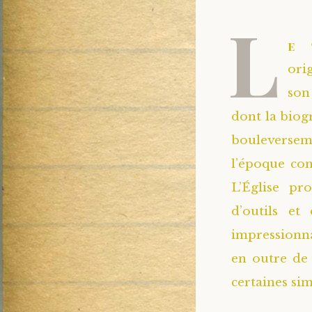
L
e 
ori
son
dont la biog
bouleverseme
l’époque co
L’Église pr
d’outils et
impressionna
en outre de
certaines sim