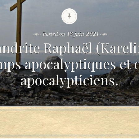
Posted on
18 juin 2021
ndrite Raphaël (Karelin
mps apocalyptiques et 
apocalypticiens.