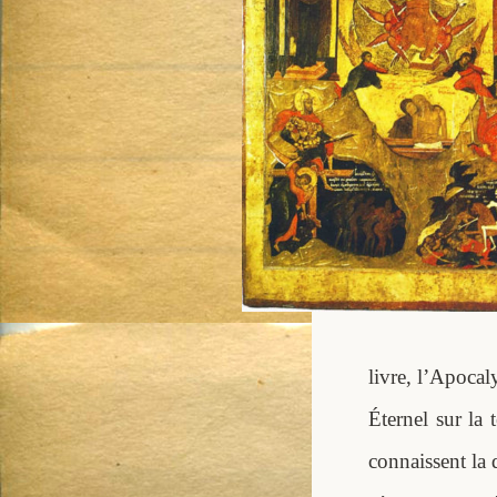
livre, l’Apocaly
Éternel sur la 
connaissent la 