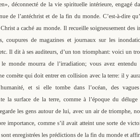
en», déconnecté de la vie spirituelle intérieure, engagé d
ue de l’antéchrist et de la fin du monde. C’est-à-dire qu’
 Christ a caché au monde. Il recueille soigneusement des i
es, coupures de magazines et journaux sur les inondati
tc. Il dit à ses auditeurs, d’un ton triomphant: voici un tr
t le monde mourra de l’irradiation; vous avez entendu 
e comète qui doit entrer en collision avec la terre: il y au
l’humanité, et si elle tombe dans l’océan, des vagues 
ute la surface de la terre, comme à l’époque du déluge
regarde les gens autour de lui, avec un air de triomphe, 
re importance, comme s’il avait atteint une sorte de victo
 sont enregistrées les prédictions de la fin du monde et affi