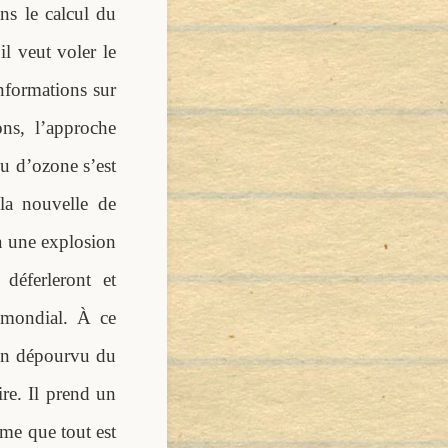
ans le calcul du
il veut voler le
nformations sur
ons, l’approche
ou d’ozone s’est
la nouvelle de
ra une explosion
déferleront et
 mondial. À ce
non dépourvu du
ire. Il prend un
rme que tout est