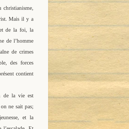
 christianisme,
ist. Mais il y a
t de la foi, la
enne de l’homme
haîne de crimes
le, des forces
résent contient
n de la vie est
 on ne sait pas;
jeunesse, et la
 l’escalade. Et