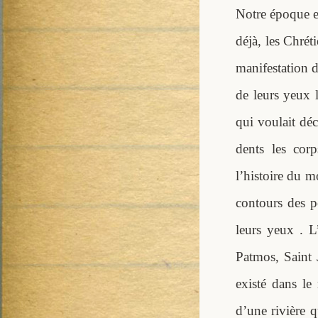
Notre époque e
déjà, les Chrét
manifestation d
de leurs yeux 
qui voulait dé
dents les cor
l’histoire du mo
contours des p
leurs yeux . 
Patmos, Saint 
existé dans le
d’une rivière q