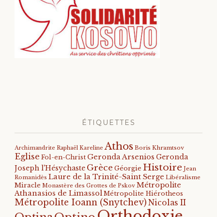
ÉTIQUETTES
Athos
Archimandrite Raphaël Kareline
Boris Khramtsov
Eglise
Geronda Arsenios
Geronda
Fol-en-Christ
Histoire
Grèce
Joseph l'Hésychaste
Géorgie
Jean
Laure de la Trinité-Saint Serge
Romanidès
Libéralisme
Métropolite
Miracle
Monastère des Grottes de Pskov
Athanasios de Limassol
Métropolite Hiérotheos
Métropolite Ioann (Snytchev)
Nicolas II
Orthodoxie
Optino