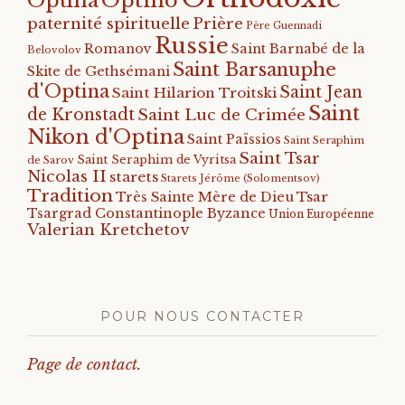
Optina
paternité spirituelle
Prière
Père Guennadi
Russie
Romanov
Saint Barnabé de la
Belovolov
Saint Barsanuphe
Skite de Gethsémani
d'Optina
Saint Jean
Saint Hilarion Troitski
Saint
de Kronstadt
Saint Luc de Crimée
Nikon d'Optina
Saint Païssios
Saint Seraphim
Saint Tsar
Saint Seraphim de Vyritsa
de Sarov
Nicolas II
starets
Starets Jérôme (Solomentsov)
Tradition
Tsar
Très Sainte Mère de Dieu
Tsargrad Constantinople Byzance
Union Européenne
Valerian Kretchetov
POUR NOUS CONTACTER
Page de contact.