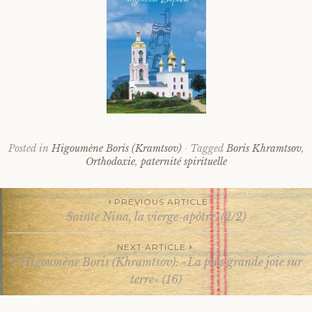
Posted in
Higoumène Boris (Kramtsov)
Tagged
Boris Khramtsov
,
Orthodoxie
,
paternité spirituelle
PREVIOUS ARTICLE
Sainte Nina, la vierge-apôtre. (2/2)
Post
NEXT ARTICLE
L’Higoumène Boris (Khramtsov): «La plus grande joie sur
navigation
terre» (16)