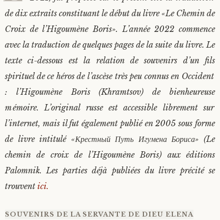
de dix extraits constituant le début du livre «Le Chemin de
Saint Sophrony l’Athonite
Staritsa Marie Makovkine
Archimandrite Lazare (Abachidzé)
Croix de l’Higoumène Boris». L’année 2022 commence
Sainte Xenia
Natalia de Vyritsa
Geronda Arsenios le Spiléote
avec la traduction de quelques pages de la suite du livre. Le
texte ci-dessous est la relation de souvenirs d’un fils
Sainte Matrone de Moscou
Staritsa Anastasia
Gerondissa Makrina (Vassopoulou)
spirituel de ce héros de l’ascèse très peu connus en Occident
: l’Higoumène Boris (Khramtsov) de bienheureuse
Archimandrite Nathanaël (Pospelov)
mémoire. L’original russe est accessible librement sur
l’internet, mais il fut également publié en 2005 sous forme
Père Héliodore
de livre intitulé «Крестный Путь Игумена Бориса» (Le
chemin de croix de l’Higoumène Boris) aux éditions
Palomnik. Les parties déjà publiées du livre précité se
trouvent
ici.
SOUVENIRS DE LA SERVANTE DE DIEU ELENA