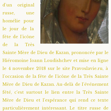
d’un original
russe, une
homélie pour
le jour de la
fête de l’icône
de la Très
Sainte Mère de Dieu de Kazan, prononcée par le
Hiéromoine Ioann Loudishchev et mise en ligne
le 4 novembre 2018 sur le site Pravoslavie.ru, à
l’occasion de la fête de l’icône de la Très Sainte
Mère de Dieu de Kazan. Au-delà de l’événement
fêté, c’est surtout le lien entre la Très Sainte
Mère de Dieu et l’espérance qui rend ce texte
particulièrement intéressant. Le titre russe de