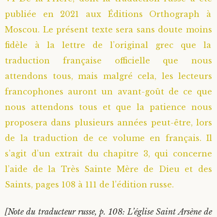
publiée en 2021 aux Éditions Orthograph à
Saint Sophrony l’Athonite
Staritsa Marie Makovkine
Archimandrite Lazare (Abachidzé)
Moscou. Le présent texte sera sans doute moins
Sainte Xenia
Natalia de Vyritsa
Geronda Arsenios le Spiléote
fidèle à la lettre de l’original grec que la
traduction française officielle que nous
Sainte Matrone de Moscou
Staritsa Anastasia
Gerondissa Makrina (Vassopoulou)
attendons tous, mais malgré cela, les lecteurs
francophones auront un avant-goût de ce que
Archimandrite Nathanaël (Pospelov)
nous attendons tous et que la patience nous
proposera dans plusieurs années peut-être, lors
Père Héliodore
de la traduction de ce volume en français. Il
s’agit d’un extrait du chapitre 3, qui concerne
l’aide de la Très Sainte Mère de Dieu et des
Saints, pages 108 à 111 de l’édition russe.
[Note du traducteur russe, p. 108: L’église Saint Arsène de