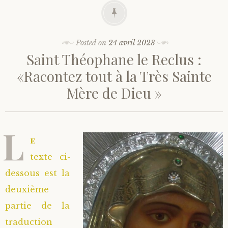
Posted on
24 avril 2023
Saint Théophane le Reclus :
«Racontez tout à la Très Sainte
Mère de Dieu »
L
e
texte ci-
dessous est la
deuxième
partie de la
traduction