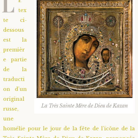
L
e
tex
te ci-
dessous
est la
premièr
e partie
de la
traducti
on d’un
original
La Très Sainte Mère de Dieu de Kazan
russe,
une
homélie pour le jour de la fête de l’icône de la