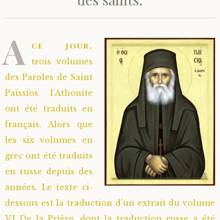
Saint Hilarion (Troïtski)
Saint Spyridon
Métropolite Zénobe (Majouga)
Archimandrite Adrien (Kirsanov)
Entretiens
A
Saint Jean de Kronstadt
Archimandrite Alipi (Voronov)
Famille spirituelle
ce jour,
trois volumes
Saint Laurent de Tchernigov
Archimandrite Andronique (Loukach)
Portraits
des Paroles de Saint
Païssios l’Athonite
Saint Nikon d’Optina
Archimandrite Athénogène (Agapov)
ont été traduits en
français. Alors que
Saint Seraphim de Sarov
Higoumène Boris (Kramtsov)
les six volumes en
Saint Seraphim de Vyritsa
Bienheureuses et Staritsas
grec ont été traduits
en russe depuis des
Saint Serge de Radonège
Bienheureuse Lioubouchka
Geronda Grigorios de Dochiariou
années. Le texte ci-
dessous est la traduction d’un extrait du volume
Saint Siméon (Jelnine)
Bienheureuse Maria Ivanovna
Archimandrite Hippolyte (Khaline)
VI De la Prière, dont la traduction russe a été