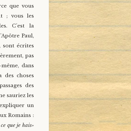
arce que vous
t ; vous les
s. C’est la
’Apôtre Paul,
 sont écrites
lièrement, pas
i-même, dans
 a des choses
 passages des
ne sauriez les
 expliquer un
aux Romains :
 ce que je hais»