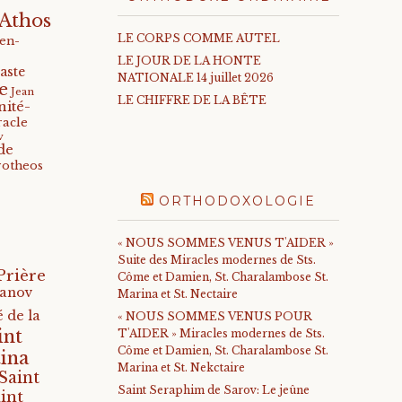
Athos
LE CORPS COMME AUTEL
-en-
LE JOUR DE LA HONTE
aste
NATIONALE 14 juillet 2026
e
Jean
LE CHIFFRE DE LA BÊTE
nité-
racle
v
de
rotheos
ORTHODOXOLOGIE
« NOUS SOMMES VENUS T'AIDER »
Suite des Miracles modernes de Sts.
Prière
Côme et Damien, St. Charalambose St.
anov
Marina et St. Nectaire
 de la
« NOUS SOMMES VENUS POUR
int
T'AIDER » Miracles modernes de Sts.
Côme et Damien, St. Charalambose St.
ina
Marina et St. Nekctaire
Saint
Saint Seraphim de Sarov: Le jeûne
int