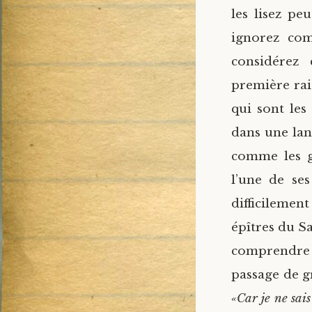
les lisez pe
ignorez com
considérez
première rai
qui sont les
dans une lang
comme les g
l’une de ses
difficilemen
épîtres du Sa
comprendre s
passage de g
«Car je ne sais 