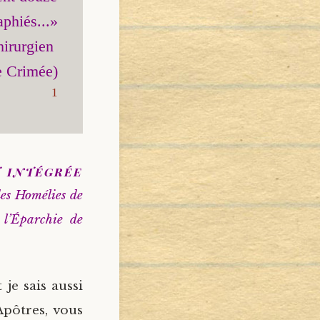
phiés...»

irurgien 
1
t intégrée
des Homélies de
 l’Éparchie de
 je sais aussi
 Apôtres, vous