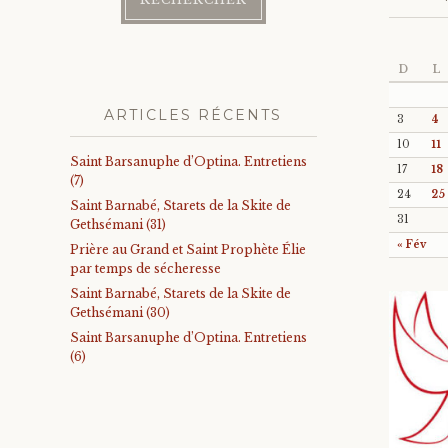
D
L
ARTICLES RÉCENTS
3
4
10
11
Saint Barsanuphe d’Optina. Entretiens
17
18
(7)
24
25
Saint Barnabé, Starets de la Skite de
31
Gethsémani (31)
« Fév
Prière au Grand et Saint Prophète Élie
par temps de sécheresse
Saint Barnabé, Starets de la Skite de
Gethsémani (30)
Saint Barsanuphe d’Optina. Entretiens
(6)