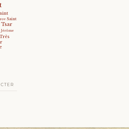
t
aint
Saint
arov
 Tsar
s Jérôme
Très
r
e
ACTER