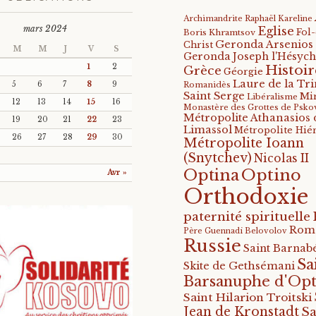
Archimandrite Raphaël Kareline
mars 2024
Eglise
Fol
Boris Khramtsov
Geronda Arsenios
Christ
M
M
J
V
S
Geronda Joseph l'Hésych
Histoir
1
2
Grèce
Géorgie
Laure de la Tri
5
6
7
8
9
Romanidès
Saint Serge
Mi
Libéralisme
12
13
14
15
16
Monastère des Grottes de Psko
Métropolite Athanasios 
19
20
21
22
23
Limassol
Métropolite Hié
26
27
28
29
30
Métropolite Ioann
(Snytchev)
Nicolas II
Optino
Optina
Avr »
Orthodoxie
paternité spirituelle
Rom
Père Guennadi Belovolov
Russie
Saint Barnabé
Sa
Skite de Gethsémani
Barsanuphe d'Opt
Saint Hilarion Troitski
Jean de Kronstadt
Sa