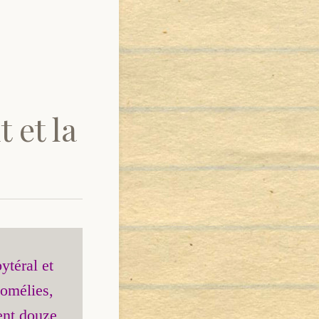
 et la
téral et 
omélies, 
ent douze 