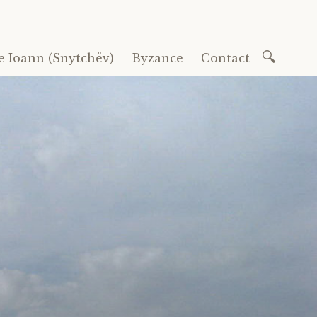
Recherc
e Ioann (Snytchëv)
Byzance
Contact