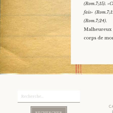
(Rom.7;15). «Ca
fais» (Rom.7;
(Rom.7;24).
Malheureux 
corps de mor
Rechercher :
C