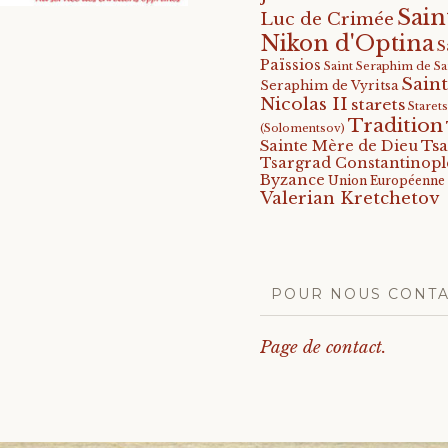
Sain
Luc de Crimée
Nikon d'Optina
S
Païssios
Saint Seraphim de S
Saint
Seraphim de Vyritsa
Nicolas II
starets
Staret
Tradition
(Solomentsov)
Tsa
Sainte Mère de Dieu
Tsargrad Constantinopl
Byzance
Union Européenne
Valerian Kretchetov
POUR NOUS CONT
Page de contact.