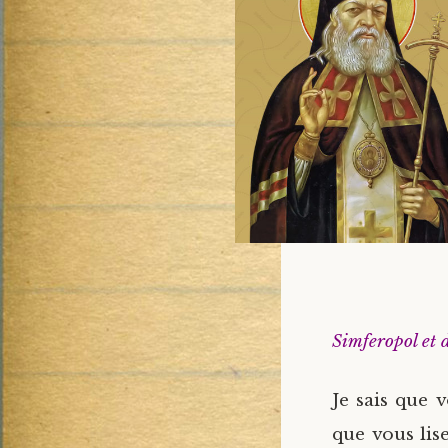
Simferopol et 
Je sais que v
que vous lise