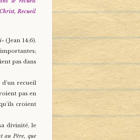
ans le recueil
Christ, Recueil
i
» (Jean 14;6).
 importantes;
ient pas dans
 d’un recueil
croient pas en
qu’ils croient
a divinité, le
t au Père, que