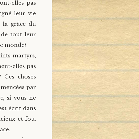
ont-elles pas
rgné leur vie
e la grâce du
 de tout leur
 le monde?
aints martyrs,
ent-elles pas
? Ces choses
ommencées par
c, si vous ne
est écrit dans
cieux et fou.
ace.