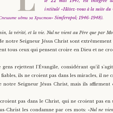
le 22 mai 1947, est intégrée d
intitulé «Hâtez-vous à la suite du 
«Спешите идти за Христом» Simferopol; 1946-1948).
min, la vérité, et la vie. Nul ne vient au Père que par Mo
de notre Seigneur Jésus Christ sont extrêmement
ent tous ceux qui pensent croire en Dieu et ne cro
gens rejettent l’Évangile, considérant qu’il s’agit
 fiables, ils ne croient pas dans les miracles, il ne 
e notre Seigneur Jésus Christ, mais ils affirment 
roient pas dans le Christ, qui ne croient pas en s
us-Christ les condamne par ces mots: «
Nul ne vien