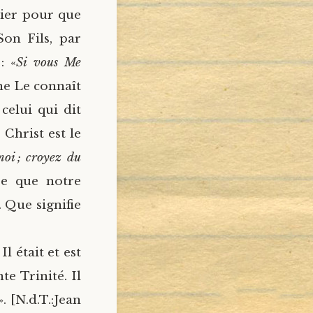
rier pour que
Son Fils, par
: «
Si vous Me
 ne Le connaît
celui qui dit
 Christ est le
moi ; croyez du
re que notre
. Que signifie
l était et est
te Trinité. Il
». [N.d.T.:Jean