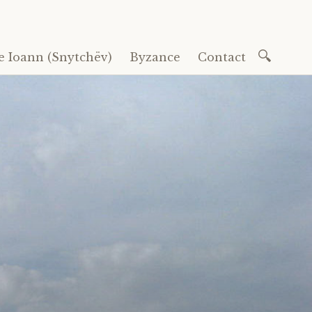
Recherc
e Ioann (Snytchëv)
Byzance
Contact