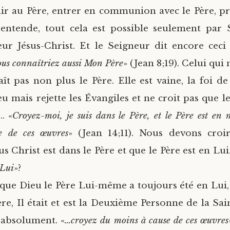
nir au Père, entrer en communion avec le Père, p
entende, tout cela est possible seulement par 
ur Jésus-Christ. Et le Seigneur dit encore ceci 
ous connaîtriez aussi Mon Père
» (Jean 8;19). Celui qui
ît pas non plus le Père. Elle est vaine, la foi de 
u mais rejette les Évangiles et ne croit pas que le
… «
Croyez-moi, je suis dans le Père, et le Père est en 
e de ces œuvres
» (Jean 14;11). Nous devons croi
s Christ est dans le Père et que le Père est en Lui
 Lui
»?
 que Dieu le Père Lui-même a toujours été en Lui, I
re, Il était et est la Deuxième Personne de la Sain
e absolument. «
…croyez du moins à cause de ces œuvres