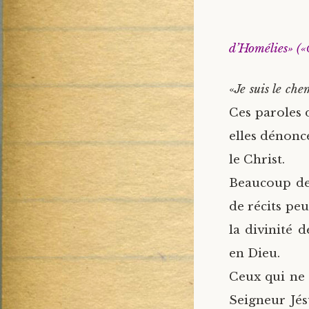
d’Homélies» (
«
Je suis le che
Ces paroles 
elles dénonc
le Christ.
Beaucoup de 
de récits peu
la divinité d
en Dieu.
Ceux qui ne c
Seigneur Jés