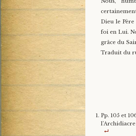
Nous, humb
certainement
Dieu le Père 
foi en Lui. N
grâce du Sai
Traduit du r
Pp. 105 et 10
l'Archidiacr