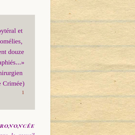
téral et 
omélies, 
ent douze 
phiés...»

irurgien 
1
prononcée