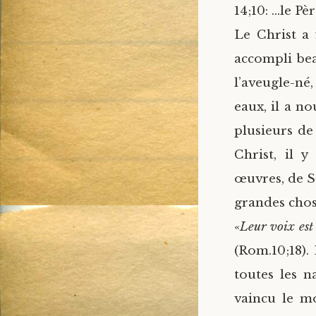
14;10: …le Pè
Le Christ a 
accompli bea
l’aveugle-né
eaux, il a n
plusieurs de
Christ, il 
œuvres, de S
grandes chos
«
Leur voix est
(Rom.10;18).
toutes les n
vaincu le mo