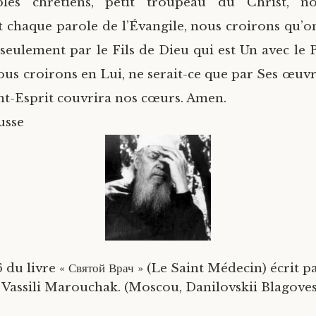
les chrétiens, petit troupeau du Christ, no
 chaque parole de l’Évangile, nous croirons qu’on
seulement par le Fils de Dieu qui est Un avec le P
ous croirons en Lui, ne serait-ce que par Ses œuvre
nt-Esprit couvrira nos cœurs. Amen.
usse
6 du livre « Святой Врач » (Le Saint Médecin) écrit p
e Vassili Marouchak. (Moscou, Danilovskii Blagoves