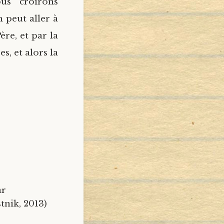
us croirons
 peut aller à
ère, et par la
s, et alors la
ar
tnik, 2013)