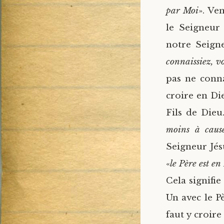
par Moi
». Ve
le Seigneur 
notre Seigne
connaissiez, v
pas ne conna
croire en Die
Fils de Dieu
moins à caus
Seigneur Jésu
«
le Père est en
Cela signifie
Un avec le Pè
faut y croir