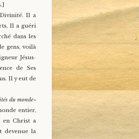
.]
ivinité. Il a
s, Il a guéri
rché dans les
e gens, voilà
igneur Jésus-
uence de Ses
. Il y eut de
mités du monde
»
monde entier,
i en Christ a
st devenue la