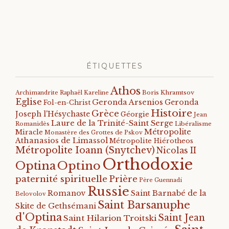
ÉTIQUETTES
Athos
Archimandrite Raphaël Kareline
Boris Khramtsov
Eglise
Geronda Arsenios
Geronda
Fol-en-Christ
Histoire
Grèce
Joseph l'Hésychaste
Géorgie
Jean
Laure de la Trinité-Saint Serge
Romanidès
Libéralisme
Métropolite
Miracle
Monastère des Grottes de Pskov
Athanasios de Limassol
Métropolite Hiérotheos
Métropolite Ioann (Snytchev)
Nicolas II
Orthodoxie
Optino
Optina
paternité spirituelle
Prière
Père Guennadi
Russie
Romanov
Saint Barnabé de la
Belovolov
Saint Barsanuphe
Skite de Gethsémani
d'Optina
Saint Jean
Saint Hilarion Troitski