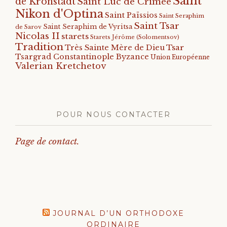
Saint
de Kronstadt
Saint Luc de Crimée
Nikon d'Optina
Saint Païssios
Saint Seraphim
Saint Tsar
Saint Seraphim de Vyritsa
de Sarov
Nicolas II
starets
Starets Jérôme (Solomentsov)
Tradition
Tsar
Très Sainte Mère de Dieu
Tsargrad Constantinople Byzance
Union Européenne
Valerian Kretchetov
POUR NOUS CONTACTER
Page de contact.
JOURNAL D’UN ORTHODOXE
ORDINAIRE