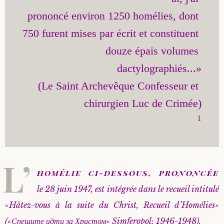
prononcé environ 1250 homélies, dont 
Saint Sophrony l’Athonite
Staritsa Marie Makovkine
Archimandrite Lazare (Abachidzé)
750 furent mises par écrit et constituent 
Sainte Xenia
Natalia de Vyritsa
Geronda Arsenios le Spiléote
douze épais volumes 
dactylographiés...»

Sainte Matrone de Moscou
Staritsa Anastasia
Gerondissa Makrina (Vassopoulou)
(Le Saint Archevêque Confesseur et 
Archimandrite Nathanaël (Pospelov)
1
Père Héliodore
L’
homélie ci-dessous, prononcée
le 28 juin 1947, est intégrée dans le recueil intitulé
«Hâtez-vous à la suite du Christ, Recueil d’Homélies»
(«Спешите идти за Христом» Simferopol; 1946-1948).