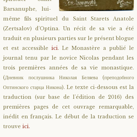
Barsanuphe, lui-
Saint Sophrony l’Athonite
Staritsa Marie Makovkine
Archimandrite Lazare (Abachidzé)
même fils spirituel du Saint Starets Anatole
Sainte Xenia
Natalia de Vyritsa
Geronda Arsenios le Spiléote
(Zertsalov) d’Optina. Un récit de sa vie a été
traduit en plusieurs parties sur le présent blogue
Sainte Matrone de Moscou
Staritsa Anastasia
Gerondissa Makrina (Vassopoulou)
et est accessible
ici
. Le Monastère a publié le
journal tenu par le novice Nicolas pendant les
Archimandrite Nathanaël (Pospelov)
trois premières années de sa vie monastique.
(Дневник послушника Николая Беляева (преподобного
Père Héliodore
Оптинского старца Никона). Le texte ci-dessous est la
traduction (sur base de l’édition de 2016) des
premières pages de cet ouvrage remarquable,
inédit en français. Le début de la traduction se
trouve
ici.