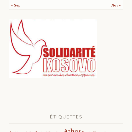
« Sep
Nov »
ÉTIQUETTES
Athos