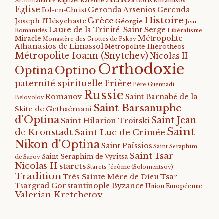
Archimandrite Raphaël Kareline
Boris Khramtsov
Eglise
Geronda Arsenios
Geronda
Fol-en-Christ
Histoire
Grèce
Joseph l'Hésychaste
Géorgie
Jean
Laure de la Trinité-Saint Serge
Romanidès
Libéralisme
Métropolite
Miracle
Monastère des Grottes de Pskov
Athanasios de Limassol
Métropolite Hiérotheos
Métropolite Ioann (Snytchev)
Nicolas II
Orthodoxie
Optino
Optina
paternité spirituelle
Prière
Père Guennadi
Russie
Romanov
Saint Barnabé de la
Belovolov
Saint Barsanuphe
Skite de Gethsémani
d'Optina
Saint Jean
Saint Hilarion Troitski
Saint
de Kronstadt
Saint Luc de Crimée
Nikon d'Optina
Saint Païssios
Saint Seraphim
Saint Tsar
Saint Seraphim de Vyritsa
de Sarov
Nicolas II
starets
Starets Jérôme (Solomentsov)
Tradition
Tsar
Très Sainte Mère de Dieu
Tsargrad Constantinople Byzance
Union Européenne
Valerian Kretchetov