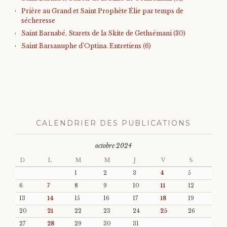
Prière au Grand et Saint Prophète Élie par temps de
sécheresse
Saint Barnabé, Starets de la Skite de Gethsémani (30)
Saint Barsanuphe d’Optina. Entretiens (6)
CALENDRIER DES PUBLICATIONS
octobre 2024
D
L
M
M
J
V
S
1
2
3
4
5
6
7
8
9
10
11
12
13
14
15
16
17
18
19
20
21
22
23
24
25
26
27
28
29
30
31