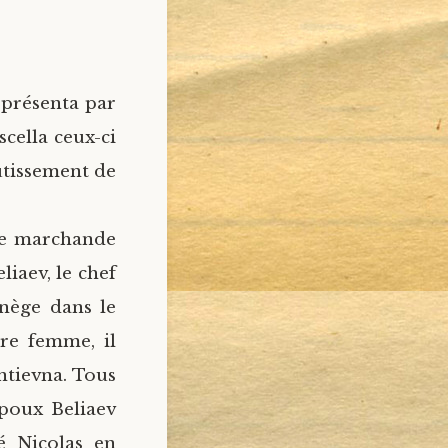
eprésenta par
scella ceux-ci
outissement de
lle marchande
iaev, le chef
onège dans le
re femme, il
ntievna. Tous
époux Beliaev
é Nicolas en