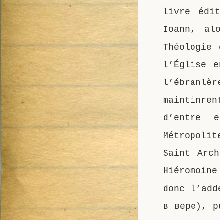
livre édi
Ioann, al
Théologie 
l’Église e
l’ébranlè
maintinren
d’entre 
Métropoli
Saint Arch
Hiéromoin
donc l’add
в вере), p