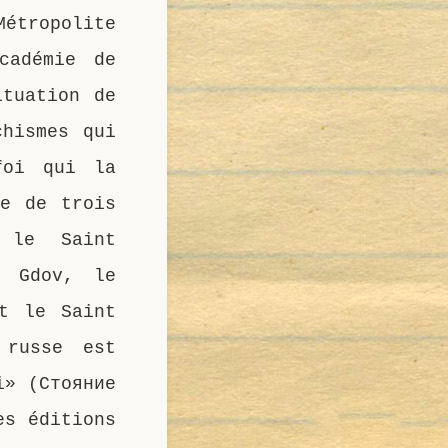
étropolite
cadémie de
ituation de
chismes qui
foi qui la
ie de trois
 le Saint
t Gdov, le
et le Saint
 russe est
i» (Стояние
es éditions