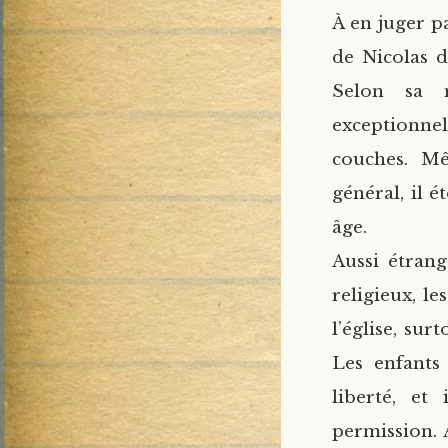
À en juger pa
de Nicolas d
Selon sa m
exceptionne
couches. Mê
général, il 
âge.
Aussi étrang
religieux, l
l’église, sur
Les enfants
liberté, et
permission. 