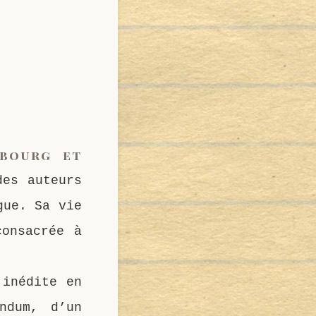
sbourg et
des auteurs
gue. Sa vie
consacrée à
 inédite en
ndum, d’un