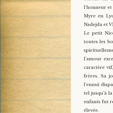
l’honneur et
Myre en Lyci
Nadejda et V
Le petit Nic
toutes les bo
spirituellem
l’amour exce
caractère vif
frères. Sa j
l’ennui dispa
tel jusqu’à l
enfants fut r
élevée.