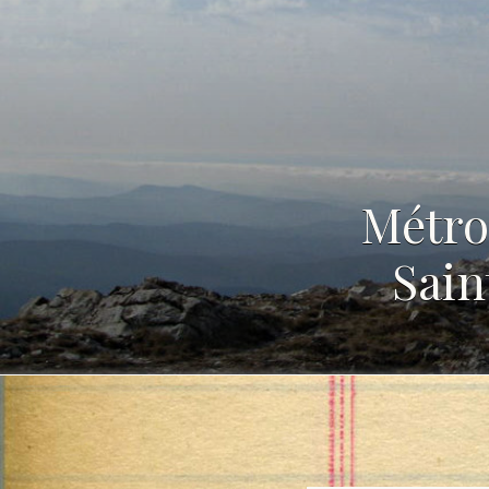
Métro
Sain