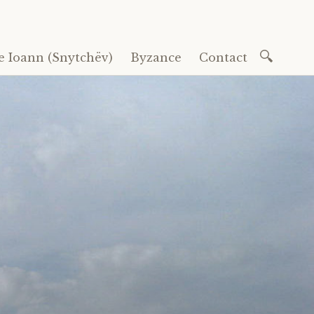
Recherc
e Ioann (Snytchëv)
Byzance
Contact