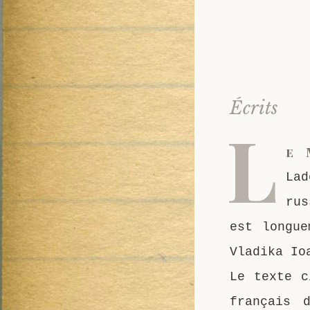
Écrits
L
e 
Lad
rus
est longue
Vladika Io
Le texte c
français 