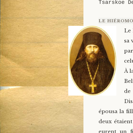
Tsarskoe D
LE HIÉROMO
Le 
sa 
par
cel
À l
Bel
de 
Dis
épousa la fi
deux étaient
eurent un f