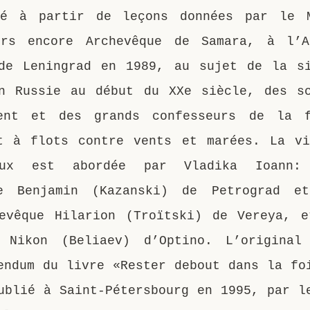
té à partir de leçons données par le M
ors encore Archevêque de Samara, à l’A
de Leningrad en 1989, au sujet de la s
n Russie au début du XXe siècle, des s
rent et des grands confesseurs de la 
t à flots contre vents et marées. La v
eux est abordée par Vladika Ioann:
te Benjamin (Kazanski) de Petrograd e
evêque Hilarion (Troïtski) de Vereya, 
e Nikon (Beliaev) d’Optino. L’original
endum du livre «Rester debout dans la fo
ublié à Saint-Pétersbourg en 1995, par l