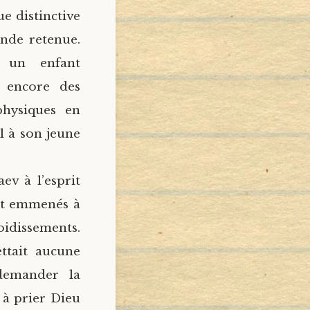
ue distinctive
ande retenue.
t un enfant
t encore des
physiques en
l à son jeune
ev à l’esprit
ent emmenés à
roidissements.
ttait aucune
 demander la
 à prier Dieu