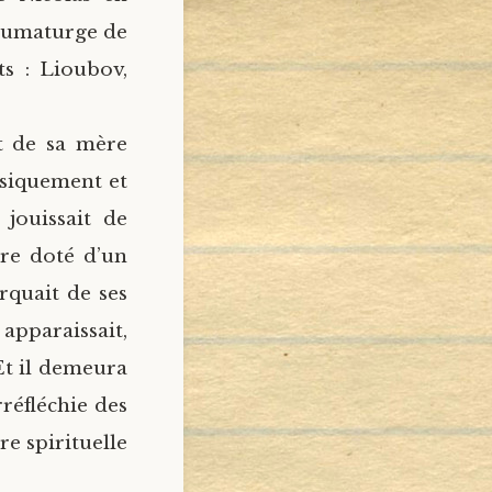
haumaturge de
ts : Lioubov,
it de sa mère
hysiquement et
 jouissait de
ure doté d’un
arquait de ses
apparaissait,
 Et il demeura
rréfléchie des
re spirituelle