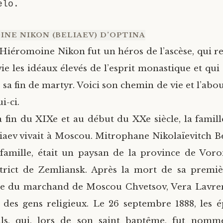
elo.
INE NIKON (BELIAEV) D’OPTINA
Hiéromoine Nikon fut un héros de l’ascèse, qui r
vie les idéaux élevés de l’esprit monastique et qui 
 sa fin de martyr. Voici son chemin de vie et l’ab
ui-ci.
a fin du XIXe et au début du XXe siècle, la fami
iaev vivait à Moscou. Mitrophane Nikolaïevitch Bel
famille, était un paysan de la province de Vor
trict de Zemliansk. Après la mort de sa premiè
lle du marchand de Moscou Chvetsov, Vera Lavre
 des gens religieux. Le 26 septembre 1888, les 
ils, qui, lors de son saint baptême, fut nomm