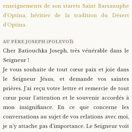
enseignements de son starets Saint Barsanuphe
Saint Sophrony l’Athonite
Staritsa Marie Makovkine
Archimandrite Lazare (Abachidzé)
d’Optina, héritier de la tradition du Désert
d’Optina.
Sainte Xenia
Natalia de Vyritsa
Geronda Arsenios le Spiléote
AU PÈRE JOSEPH (POLEVOÏ)
Sainte Matrone de Moscou
Staritsa Anastasia
Gerondissa Makrina (Vassopoulou)
Cher Batiouchka Joseph, très vénérable dans le
Archimandrite Nathanaël (Pospelov)
Seigneur !
Je vous souhaite de tout cœur paix et joie dans
Père Héliodore
le Seigneur Jésus, et demande vos saintes
prières. J’ai reçu votre lettre et remercie de tout
cœur pour l’attention et le souvenir accordés à
mon insignifiance. En ce que concerne les
conversations au sujet de vos relations avec moi,
je n’y attache pas d’importance. Le Seigneur voit