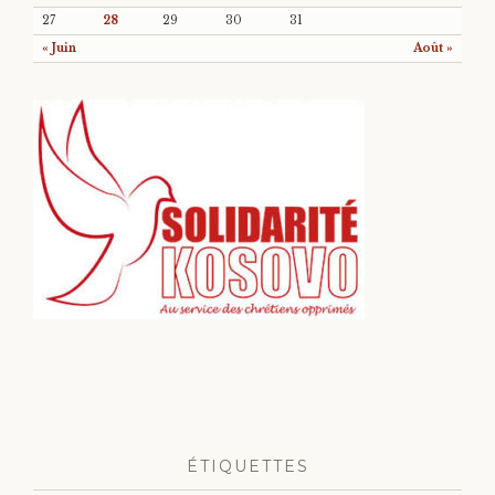
27
28
29
30
31
« Juin
Août »
ÉTIQUETTES