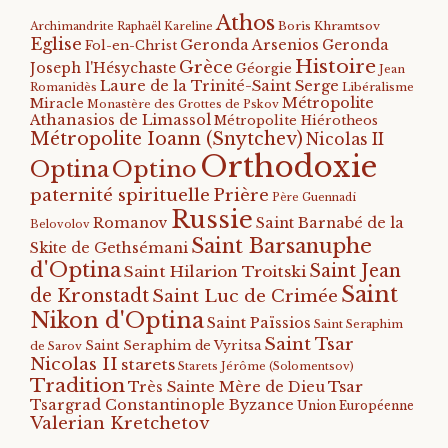
Athos
Archimandrite Raphaël Kareline
Boris Khramtsov
Eglise
Geronda Arsenios
Geronda
Fol-en-Christ
Histoire
Grèce
Joseph l'Hésychaste
Géorgie
Jean
Laure de la Trinité-Saint Serge
Romanidès
Libéralisme
Métropolite
Miracle
Monastère des Grottes de Pskov
Athanasios de Limassol
Métropolite Hiérotheos
Métropolite Ioann (Snytchev)
Nicolas II
Orthodoxie
Optino
Optina
paternité spirituelle
Prière
Père Guennadi
Russie
Romanov
Saint Barnabé de la
Belovolov
Saint Barsanuphe
Skite de Gethsémani
d'Optina
Saint Jean
Saint Hilarion Troitski
Saint
de Kronstadt
Saint Luc de Crimée
Nikon d'Optina
Saint Païssios
Saint Seraphim
Saint Tsar
Saint Seraphim de Vyritsa
de Sarov
Nicolas II
starets
Starets Jérôme (Solomentsov)
Tradition
Tsar
Très Sainte Mère de Dieu
Tsargrad Constantinople Byzance
Union Européenne
Valerian Kretchetov