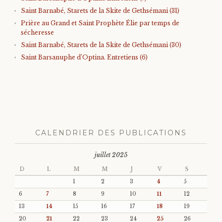
Saint Barnabé, Starets de la Skite de Gethsémani (31)
Prière au Grand et Saint Prophète Élie par temps de
sécheresse
Saint Barnabé, Starets de la Skite de Gethsémani (30)
Saint Barsanuphe d’Optina. Entretiens (6)
CALENDRIER DES PUBLICATIONS
juillet 2025
D
L
M
M
J
V
S
1
2
3
4
5
6
7
8
9
10
11
12
13
14
15
16
17
18
19
20
21
22
23
24
25
26