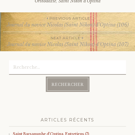
Orthodoxie
,
Saint Nikon d'Optina
PREVIOUS ARTICLE
Journal du novice Nicolas (Saint Nikon) d’Optina (106)
Post
NEXT ARTICLE
Journal du novice Nicolas (Saint Nikon) d’Optina (107)
navigation
Rechercher :
ARTICLES RÉCENTS
Saint Barsanuphe d’Optina. Entretiens (7)