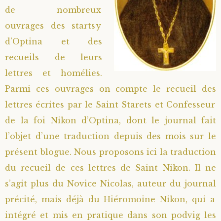
de nombreux
Saint Hilarion (Troïtski)
Saint Spyridon
Métropolite Zénobe (Majouga)
Archimandrite Adrien (Kirsanov)
Entretiens
ouvrages des startsy
d’Optina et des
Saint Jean de Kronstadt
Archimandrite Alipi (Voronov)
Famille spirituelle
recueils de leurs
Saint Laurent de Tchernigov
Archimandrite Andronique (Loukach)
Portraits
lettres et homélies.
Parmi ces ouvrages on compte le recueil des
Saint Nikon d’Optina
Archimandrite Athénogène (Agapov)
lettres écrites par le Saint Starets et Confesseur
de la foi Nikon d’Optina, dont le journal fait
Saint Seraphim de Sarov
Higoumène Boris (Kramtsov)
l’objet d’une traduction depuis des mois sur le
présent blogue. Nous proposons ici la traduction
Saint Seraphim de Vyritsa
Bienheureuses et Staritsas
du recueil de ces lettres de Saint Nikon. Il ne
Saint Serge de Radonège
Bienheureuse Lioubouchka
Geronda Grigorios de Dochiariou
s’agit plus du Novice Nicolas, auteur du journal
précité, mais déjà du Hiéromoine Nikon, qui a
Saint Siméon (Jelnine)
Bienheureuse Maria Ivanovna
Archimandrite Hippolyte (Khaline)
intégré et mis en pratique dans son podvig les