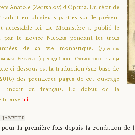
ets Anatole (Zertsalov) d’Optina. Un récit de
 traduit en plusieurs parties sur le présent
st accessible
ici
. Le Monastère a publié le
u par le novice Nicolas pendant les trois
années de sa vie monastique. (Дневник
колая Беляева (преподобного Оптинского старца
exte ci-dessous est la traduction (sur base de
 2016) des premières pages de cet ouvrage
e, inédit en français. Le début de la
e trouve
ici.
 JANVIER
 pour la première fois depuis la Fondation de l