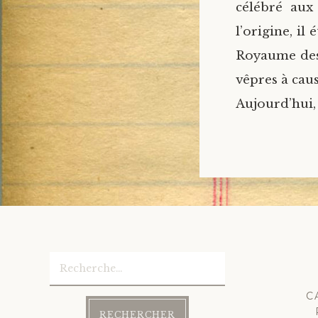
célébré aux 
l’origine, il
Royaume des 
vêpres à cau
Aujourd’hui, 
Rechercher :
C