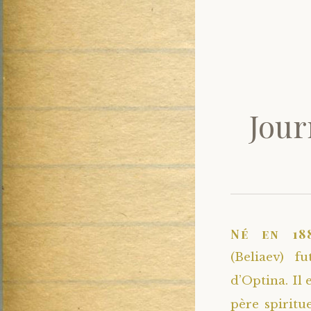
Jour
Né en 18
(Beliaev) 
d’Optina. Il 
père spiritu