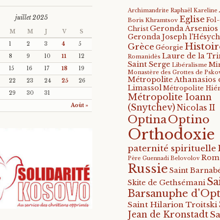
Archimandrite Raphaël Kareline
juillet 2025
Eglise
Fol
Boris Khramtsov
Geronda Arsenios
Christ
M
M
J
V
S
Geronda Joseph l'Hésych
Histoir
1
2
3
4
5
Grèce
Géorgie
Laure de la Tri
8
9
10
11
12
Romanidès
Saint Serge
Mi
Libéralisme
15
16
17
18
19
Monastère des Grottes de Psko
Métropolite Athanasios 
22
23
24
25
26
Limassol
Métropolite Hié
29
30
31
Métropolite Ioann
Août »
(Snytchev)
Nicolas II
Optino
Optina
Orthodoxie
paternité spirituelle
Rom
Père Guennadi Belovolov
Russie
Saint Barnabé
Sa
Skite de Gethsémani
Barsanuphe d'Opt
Saint Hilarion Troitski
Jean de Kronstadt
Sa