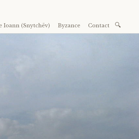
Recherc
e Ioann (Snytchëv)
Byzance
Contact