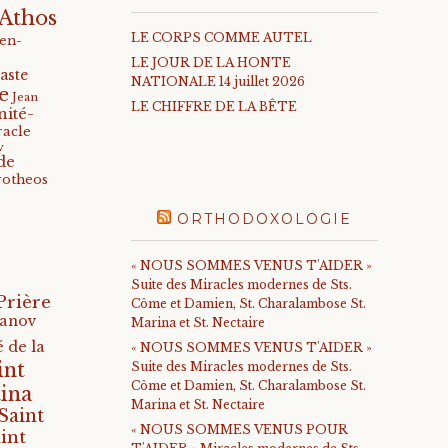
Athos
LE CORPS COMME AUTEL
-en-
LE JOUR DE LA HONTE
aste
NATIONALE 14 juillet 2026
e
Jean
LE CHIFFRE DE LA BÊTE
nité-
racle
v
de
rotheos
ORTHODOXOLOGIE
« NOUS SOMMES VENUS T'AIDER »
Suite des Miracles modernes de Sts.
Prière
Côme et Damien, St. Charalambose St.
anov
Marina et St. Nectaire
 de la
« NOUS SOMMES VENUS T'AIDER »
int
Suite des Miracles modernes de Sts.
Côme et Damien, St. Charalambose St.
ina
Marina et St. Nectaire
Saint
« NOUS SOMMES VENUS POUR
int