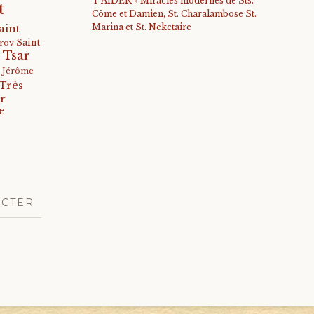
T'AIDER » Miracles modernes de Sts.
t
Côme et Damien, St. Charalambose St.
Marina et St. Nekctaire
aint
Saint
arov
 Tsar
s Jérôme
Très
r
e
ACTER