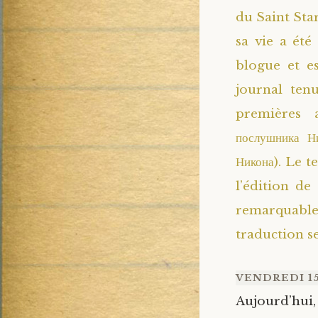
du Saint Star
sa vie a été
blogue et e
journal ten
premières 
послушника Ни
Никона). Le t
l’édition de
remarquabl
traduction s
VENDREDI 15
Aujourd’hui,