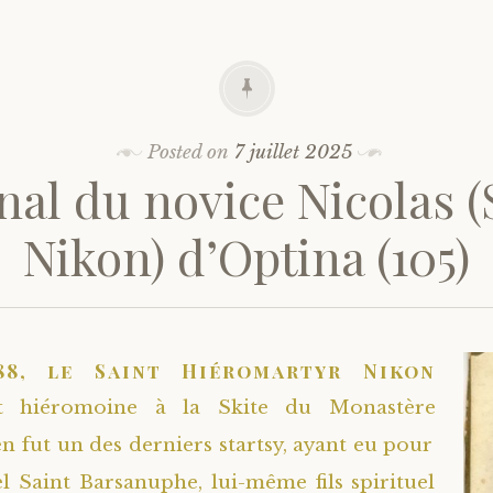
Posted on
7 juillet 2025
nal du novice Nicolas (
Nikon) d’Optina (105)
88, le Saint Hiéromartyr Nikon
fut hiéromoine à la Skite du Monastère
en fut un des derniers startsy, ayant eu pour
el Saint Barsanuphe, lui-même fils spirituel