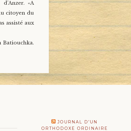
r d’Anzer. «A
enu citoyen du
s assisté aux
 à Batiouchka.
JOURNAL D’UN
ORTHODOXE ORDINAIRE