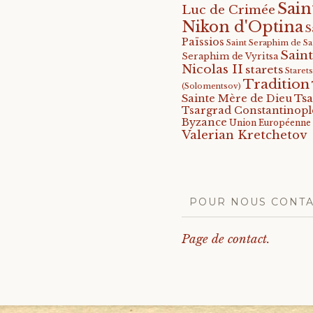
Sain
Luc de Crimée
Nikon d'Optina
S
Païssios
Saint Seraphim de S
Saint
Seraphim de Vyritsa
Nicolas II
starets
Staret
Tradition
(Solomentsov)
Tsa
Sainte Mère de Dieu
Tsargrad Constantinopl
Byzance
Union Européenne
Valerian Kretchetov
POUR NOUS CONT
Page de contact.