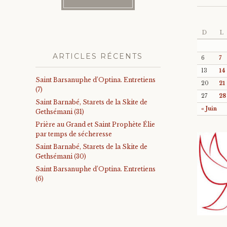
D
L
ARTICLES RÉCENTS
6
7
13
14
Saint Barsanuphe d’Optina. Entretiens
20
21
(7)
27
28
Saint Barnabé, Starets de la Skite de
« Juin
Gethsémani (31)
Prière au Grand et Saint Prophète Élie
par temps de sécheresse
Saint Barnabé, Starets de la Skite de
Gethsémani (30)
Saint Barsanuphe d’Optina. Entretiens
(6)