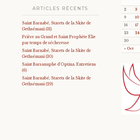
ARTICLES RÉCENTS
2
3
9
10
Saint Barnabé, Starets de la Skite de
16
17
Gethsémani (31)
23
24
Prière au Grand et Saint Prophète Élie
30
par temps de sécheresse
« Oct
Saint Barnabé, Starets de la Skite de
Gethsémani (30)
Saint Barsanuphe d’Optina. Entretiens
(6)
Saint Barnabé, Starets de la Skite de
Gethsémani (29)