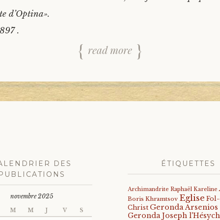
ite d’Optina».
897 .
read more
ALENDRIER DES
ÉTIQUETTES
PUBLICATIONS
Archimandrite Raphaël Kareline
novembre 2025
Eglise
Fol
Boris Khramtsov
Geronda Arsenios
Christ
M
M
J
V
S
Geronda Joseph l'Hésych