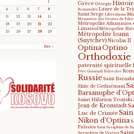
Histoir
1
Grèce
Géorgie
Laure de la Tri
4
5
6
7
8
Romanidès
Saint Serge
Mi
Libéralisme
11
12
13
14
15
Monastère des Grottes de Psko
Métropolite Athanasios 
18
19
20
21
22
Limassol
Métropolite Hié
25
26
27
28
29
Métropolite Ioann
(Snytchev)
Nicolas II
Optino
Optina
Déc »
Orthodoxie
paternité spirituelle
Rom
Père Guennadi Belovolov
Russie
Saint Barnabé
Sa
Skite de Gethsémani
Barsanuphe d'Opt
Saint Hilarion Troitski
Jean de Kronstadt
Sa
Sain
Luc de Crimée
Nikon d'Optina
S
Païssios
Saint Seraphim de S
Saint
Seraphim de Vyritsa