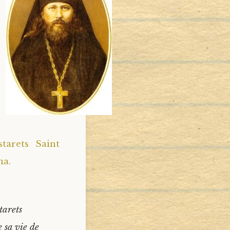
tarets Saint
na.
tarets
 sa vie de