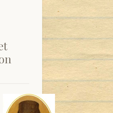
et
kon