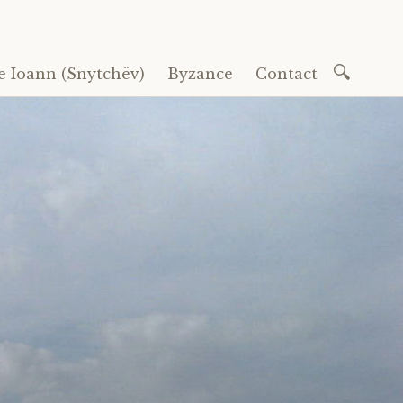
Recherc
e Ioann (Snytchëv)
Byzance
Contact