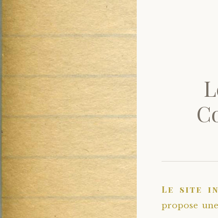
L
Co
Le site i
propose une 