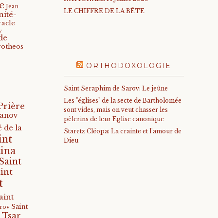
e
Jean
LE CHIFFRE DE LA BÊTE
nité-
racle
v
de
rotheos
ORTHODOXOLOGIE
Saint Seraphim de Sarov: Le jeûne
Les "églises" de la secte de Bartholomée
Prière
sont vides, mais on veut chasser les
anov
pèlerins de leur Eglise canonique
 de la
Staretz Cléopa: La crainte et l'amour de
int
Dieu
ina
Saint
int
t
aint
Saint
arov
 Tsar