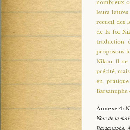
nombreux ouv
leurs lettre
recueil des l
de la foi Ni
traduction 
proposons ici
Nikon. Il ne
précité, mai
en pratique
Barsanuphe d
Annexe 4:
No
Note de la ma
Barsanuphe, Ar