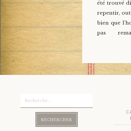
été trouvé d
repentir, out
bien que l’h
pas rema
Rechercher :
C