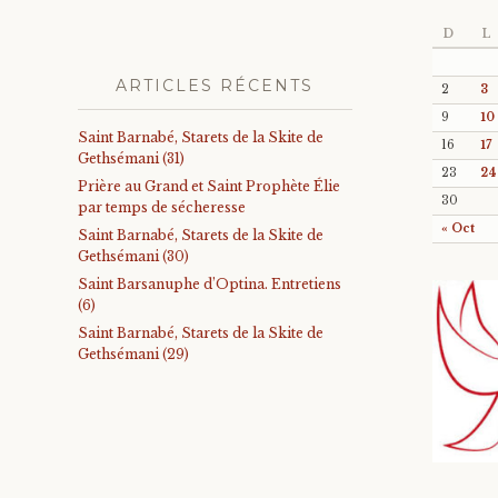
D
L
ARTICLES RÉCENTS
2
3
9
10
Saint Barnabé, Starets de la Skite de
16
17
Gethsémani (31)
23
24
Prière au Grand et Saint Prophète Élie
30
par temps de sécheresse
« Oct
Saint Barnabé, Starets de la Skite de
Gethsémani (30)
Saint Barsanuphe d’Optina. Entretiens
(6)
Saint Barnabé, Starets de la Skite de
Gethsémani (29)