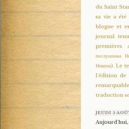
du Saint Star
sa vie a été
blogue et e
journal ten
premières 
послушника Ни
Никона). Le t
l’édition de
remarquabl
traduction s
JEUDI 5 AOÛ
Aujourd’hui, 