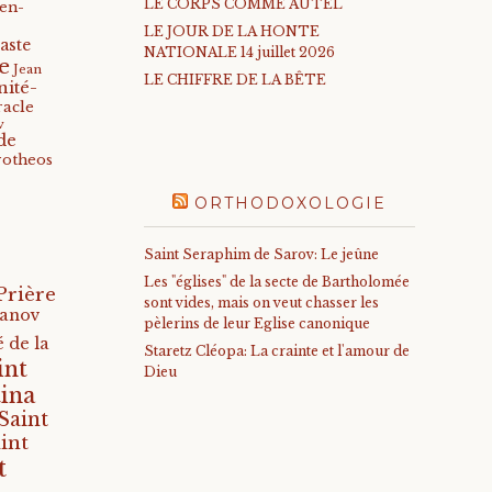
LE CORPS COMME AUTEL
-en-
LE JOUR DE LA HONTE
aste
NATIONALE 14 juillet 2026
e
Jean
LE CHIFFRE DE LA BÊTE
nité-
racle
v
de
rotheos
ORTHODOXOLOGIE
Saint Seraphim de Sarov: Le jeûne
Les "églises" de la secte de Bartholomée
Prière
sont vides, mais on veut chasser les
anov
pèlerins de leur Eglise canonique
 de la
Staretz Cléopa: La crainte et l'amour de
int
Dieu
ina
Saint
int
t