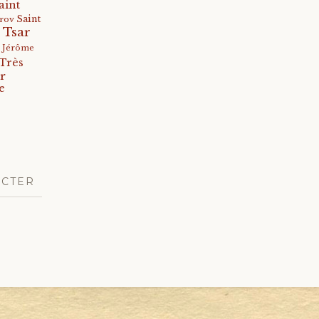
aint
Saint
arov
 Tsar
s Jérôme
Très
r
e
ACTER