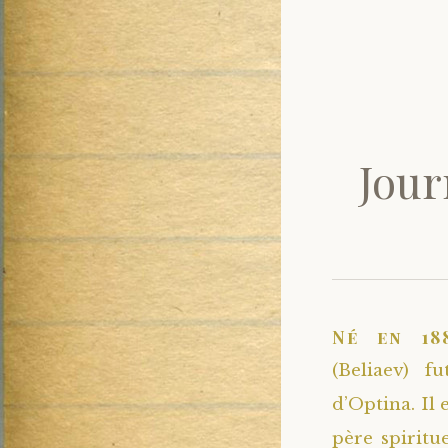
Jour
Né en 18
(Beliaev) 
d’Optina. Il 
père spiritu