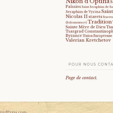
Nikon d'Optina
S
Païssios
Saint Seraphim de S
Saint
Seraphim de Vyritsa
Nicolas II
starets
Staret
Tradition
(Solomentsov)
Tsa
Sainte Mère de Dieu
Tsargrad Constantinopl
Byzance
Union Européenne
Valerian Kretchetov
POUR NOUS CONT
Page de contact.
ordPress.com
.