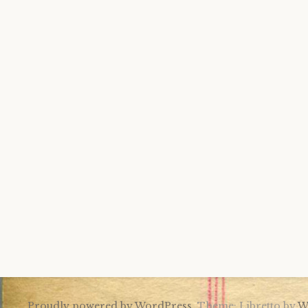
Proudly powered by WordPress.
Theme: Libretto by
W