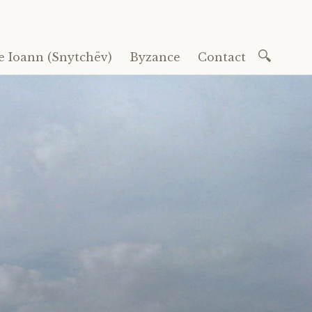
Recherc
e Ioann (Snytchëv)
Byzance
Contact