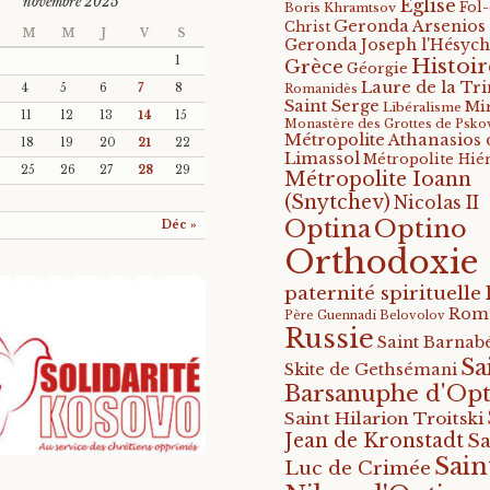
novembre 2025
Eglise
Fol
Boris Khramtsov
Geronda Arsenios
Christ
M
M
J
V
S
Geronda Joseph l'Hésych
Histoir
1
Grèce
Géorgie
Laure de la Tri
4
5
6
7
8
Romanidès
Saint Serge
Mi
Libéralisme
11
12
13
14
15
Monastère des Grottes de Psko
Métropolite Athanasios 
18
19
20
21
22
Limassol
Métropolite Hié
25
26
27
28
29
Métropolite Ioann
(Snytchev)
Nicolas II
Optino
Optina
Déc »
Orthodoxie
paternité spirituelle
Rom
Père Guennadi Belovolov
Russie
Saint Barnabé
Sa
Skite de Gethsémani
Barsanuphe d'Opt
Saint Hilarion Troitski
Jean de Kronstadt
Sa
Sain
Luc de Crimée