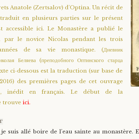
ets Anatole (Zertsalov) d’Optina. Un récit de
 traduit en plusieurs parties sur le présent
st accessible
ici
. Le Monastère a publié le
u par le novice Nicolas pendant les trois
années de sa vie monastique. (Дневник
колая Беляева (преподобного Оптинского старца
exte ci-dessous est la traduction (sur base de
 2016) des premières pages de cet ouvrage
e, inédit en français. Le début de la
e trouve
ici.
T
je suis allé boire de l’eau sainte au monastère. Et