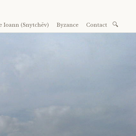
Recherc
e Ioann (Snytchëv)
Byzance
Contact