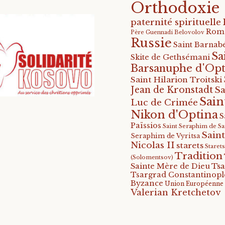
Orthodoxie
paternité spirituelle
Rom
Père Guennadi Belovolov
Russie
Saint Barnabé
Sa
Skite de Gethsémani
Barsanuphe d'Opt
Saint Hilarion Troitski
Jean de Kronstadt
Sa
Sain
Luc de Crimée
Nikon d'Optina
S
Païssios
Saint Seraphim de S
Saint
Seraphim de Vyritsa
Nicolas II
starets
Staret
Tradition
(Solomentsov)
Tsa
Sainte Mère de Dieu
Tsargrad Constantinopl
Byzance
Union Européenne
Valerian Kretchetov