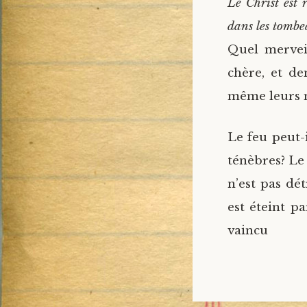
Le Christ est 
dans les tombea
Quel merveil
chère, et de
même leurs 
Le feu peut-i
ténèbres? Le
n’est pas dé
est éteint pa
vai