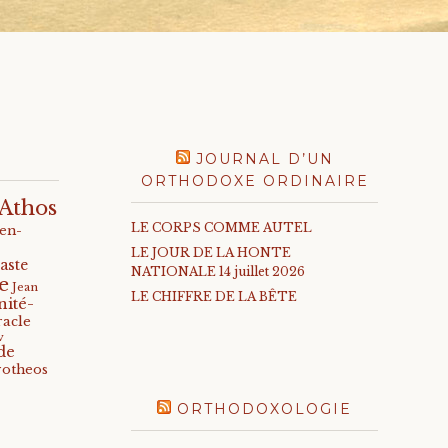
JOURNAL D’UN
ORTHODOXE ORDINAIRE
Athos
LE CORPS COMME AUTEL
-en-
LE JOUR DE LA HONTE
aste
NATIONALE 14 juillet 2026
e
Jean
LE CHIFFRE DE LA BÊTE
nité-
racle
v
de
rotheos
ORTHODOXOLOGIE