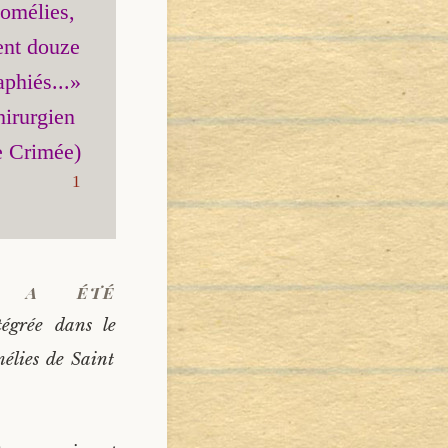
omélies, 
ent douze 
phiés...»

irurgien 
1
us a été
tégrée dans le
mélies de Saint