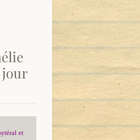
élie
 jour
téral et 