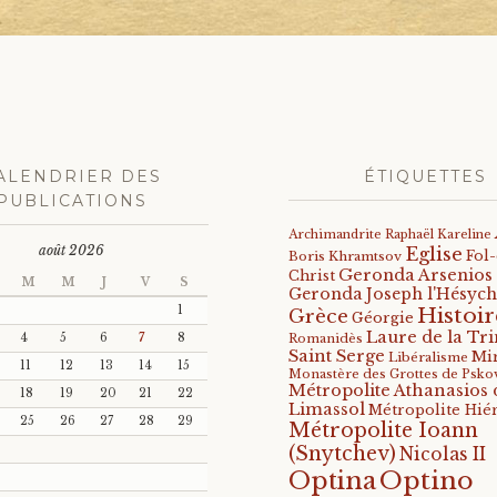
ALENDRIER DES
ÉTIQUETTES
PUBLICATIONS
Archimandrite Raphaël Kareline
août 2026
Eglise
Fol
Boris Khramtsov
Geronda Arsenios
Christ
M
M
J
V
S
Geronda Joseph l'Hésych
Histoir
1
Grèce
Géorgie
Laure de la Tri
4
5
6
7
8
Romanidès
Saint Serge
Mi
Libéralisme
11
12
13
14
15
Monastère des Grottes de Psko
Métropolite Athanasios 
18
19
20
21
22
Limassol
Métropolite Hié
25
26
27
28
29
Métropolite Ioann
(Snytchev)
Nicolas II
Optino
Optina