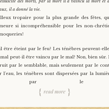
ressuscité des morts, par la mort il a vaincu la mort et 
ux, il a donné la vie.
leux tropaire pour la plus grande des fêtes, qu
meure si incompréhensible pour les non-chrétie
moqueries!
l être éteint par le feu? Les ténèbres peuvent-elle
 mal peut-il être vaincu par le mal? Non, bien sûr.
truit par le semblable, mais seulement par le cont
r l’eau, les ténèbres sont dispersées par la lumiè
ncu par le b
read more