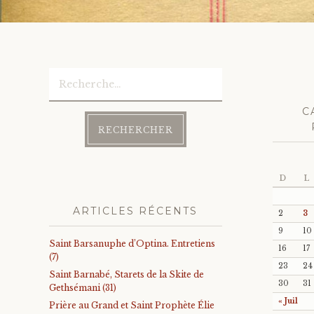
Rechercher :
C
D
L
ARTICLES RÉCENTS
2
3
9
10
Saint Barsanuphe d’Optina. Entretiens
16
17
(7)
23
24
Saint Barnabé, Starets de la Skite de
30
31
Gethsémani (31)
« Juil
Prière au Grand et Saint Prophète Élie