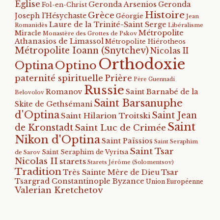
Eglise
Geronda Arsenios
Geronda
Fol-en-Christ
Histoire
Grèce
Joseph l'Hésychaste
Géorgie
Jean
Laure de la Trinité-Saint Serge
Romanidès
Libéralisme
Métropolite
Miracle
Monastère des Grottes de Pskov
Athanasios de Limassol
Métropolite Hiérotheos
Métropolite Ioann (Snytchev)
Nicolas II
Orthodoxie
Optino
Optina
paternité spirituelle
Prière
Père Guennadi
Russie
Romanov
Saint Barnabé de la
Belovolov
Saint Barsanuphe
Skite de Gethsémani
d'Optina
Saint Jean
Saint Hilarion Troitski
Saint
de Kronstadt
Saint Luc de Crimée
Nikon d'Optina
Saint Païssios
Saint Seraphim
Saint Tsar
Saint Seraphim de Vyritsa
de Sarov
Nicolas II
starets
Starets Jérôme (Solomentsov)
Tradition
Tsar
Très Sainte Mère de Dieu
Tsargrad Constantinople Byzance
Union Européenne
Valerian Kretchetov