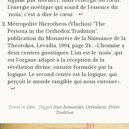
signifie pas ‘intellect’, mais l’énergie du cœur,
l’énergie noétique qui sourd de l’essence du
‘noûs’, c’est-à-dire le cœur.
Métropolite Hierotheos (Vlachos) “The
Persona in the Orthodox Tradition”,
publication du Monastère de la Naissance de la
Theotokos, Levadia, 1994, page 24 : «L’homme a
deux centres gnostiques. L’un est le ‘noûs’, qui
est l’organe adapté à la réception de la
révélation divine, ensuite formulée par la
logique. Le second centre est la logique, qui
perçoit le monde tangible qui nous entoure».
Posted in
Grec
Tagged
Jean Romanidès
,
Orthodoxie
,
Prière
,
Tradition
PREVIOUS ARTICLE