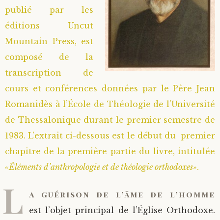
publié par les
Saint Hilarion (Troïtski)
Saint Spyridon
Métropolite Zénobe (Majouga)
Archimandrite Adrien (Kirsanov)
Entretiens
éditions Uncut
Mountain Press, est
Saint Jean de Kronstadt
Archimandrite Alipi (Voronov)
Famille spirituelle
composé de la
Saint Laurent de Tchernigov
Archimandrite Andronique (Loukach)
Portraits
transcription de
cours et conférences données par le Père Jean
Saint Nikon d’Optina
Archimandrite Athénogène (Agapov)
Romanidès à l’École de Théologie de l’Université
de Thessalonique durant le premier semestre de
Saint Seraphim de Sarov
Higoumène Boris (Kramtsov)
1983. L’extrait ci-dessous est le début du premier
chapitre de la première partie du livre, intitulée
Saint Seraphim de Vyritsa
Bienheureuses et Staritsas
«Éléments d’anthropologie et de théologie orthodoxes»
.
L
Saint Serge de Radonège
Bienheureuse Lioubouchka
Geronda Grigorios de Dochiariou
a guérison de l’âme de l’homme
Saint Siméon (Jelnine)
Bienheureuse Maria Ivanovna
Archimandrite Hippolyte (Khaline)
est l’objet principal de l’Église Orthodoxe.