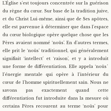
L’Église s’est toujours concentrée sur la guérison
Saint Sophrony l’Athonite
Staritsa Marie Makovkine
Archimandrite Lazare (Abachidzé)
du règne du cœur. Sur base de la tradition juive,
et du Christ Lui-même, ainsi que de Ses apôtres,
Sainte Xenia
Natalia de Vyritsa
Geronda Arsenios le Spiléote
elle est parvenue à déterminer que dans l’espace
du cœur biologique opère quelque chose que les
Sainte Matrone de Moscou
Staritsa Anastasia
Gerondissa Makrina (Vassopoulou)
Pères avaient nommé ‘noûs’. En d’autres termes,
Archimandrite Nathanaël (Pospelov)
elle prit le ‘noûs’ traditionnel, qui généralement
signifiait ‘intellect’ et ‘raison’, et y a introduit
Père Héliodore
une forme de différentiation. Elle appela ‘noûs’
l’énergie mentale qui opère à l’intérieur du
cœur de l’homme spirituellement sain. Nous ne
savons pas exactement quand cette
différentiation fut introduite dans la mesure où
certains Pères recourent au terme ‘noûs’ pour