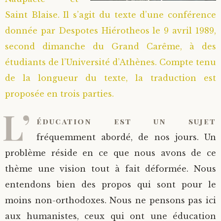
Saint Blaise. Il s’agit du texte d’une conférence
Saint Sophrony l’Athonite
Staritsa Marie Makovkine
Archimandrite Lazare (Abachidzé)
donnée par Despotes Hiérotheos le 9 avril 1989,
Sainte Xenia
Natalia de Vyritsa
Geronda Arsenios le Spiléote
second dimanche du Grand Carême, à des
étudiants de l’Université d’Athènes. Compte tenu
Sainte Matrone de Moscou
Staritsa Anastasia
Gerondissa Makrina (Vassopoulou)
de la longueur du texte, la traduction est
proposée en trois parties.
Archimandrite Nathanaël (Pospelov)
L’
éducation est un sujet
Père Héliodore
fréquemment abordé, de nos jours. Un
problème réside en ce que nous avons de ce
thème une vision tout à fait déformée. Nous
entendons bien des propos qui sont pour le
moins non-orthodoxes. Nous ne pensons pas ici
aux humanistes, ceux qui ont une éducation