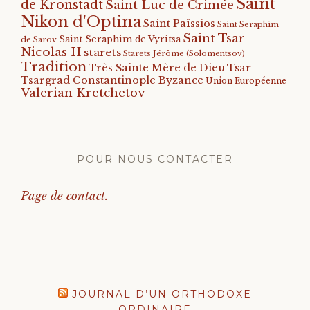
Saint
de Kronstadt
Saint Luc de Crimée
Nikon d'Optina
Saint Païssios
Saint Seraphim
Saint Tsar
Saint Seraphim de Vyritsa
de Sarov
Nicolas II
starets
Starets Jérôme (Solomentsov)
Tradition
Tsar
Très Sainte Mère de Dieu
Tsargrad Constantinople Byzance
Union Européenne
Valerian Kretchetov
POUR NOUS CONTACTER
Page de contact.
JOURNAL D’UN ORTHODOXE
ORDINAIRE