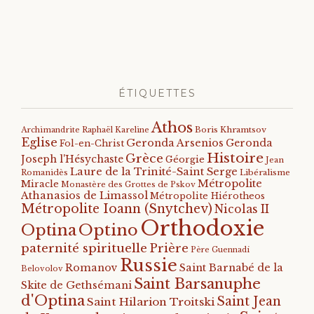
ÉTIQUETTES
Athos
Archimandrite Raphaël Kareline
Boris Khramtsov
Eglise
Geronda Arsenios
Geronda
Fol-en-Christ
Histoire
Grèce
Joseph l'Hésychaste
Géorgie
Jean
Laure de la Trinité-Saint Serge
Romanidès
Libéralisme
Métropolite
Miracle
Monastère des Grottes de Pskov
Athanasios de Limassol
Métropolite Hiérotheos
Métropolite Ioann (Snytchev)
Nicolas II
Orthodoxie
Optino
Optina
paternité spirituelle
Prière
Père Guennadi
Russie
Romanov
Saint Barnabé de la
Belovolov
Saint Barsanuphe
Skite de Gethsémani
d'Optina
Saint Jean
Saint Hilarion Troitski