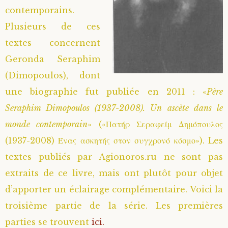
contemporains.
Saint Hilarion (Troïtski)
Saint Spyridon
Métropolite Zénobe (Majouga)
Archimandrite Adrien (Kirsanov)
Entretiens
Plusieurs de ces
textes concernent
Saint Jean de Kronstadt
Archimandrite Alipi (Voronov)
Famille spirituelle
Geronda Seraphim
Saint Laurent de Tchernigov
Archimandrite Andronique (Loukach)
Portraits
(Dimopoulos), dont
une biographie fut publiée en 2011 : «
Père
Saint Nikon d’Optina
Archimandrite Athénogène (Agapov)
Seraphim Dimopoulos (1937-2008). Un ascète dans le
monde contemporain
» («Πατήρ Σεραφείμ Δημόπουλος
Saint Seraphim de Sarov
Higoumène Boris (Kramtsov)
(1937-2008) Ένας ασκητής στον συγχρονό κόσμο»). Les
textes publiés par Agionoros.ru ne sont pas
Saint Seraphim de Vyritsa
Bienheureuses et Staritsas
extraits de ce livre, mais ont plutôt pour objet
Saint Serge de Radonège
Bienheureuse Lioubouchka
Geronda Grigorios de Dochiariou
d’apporter un éclairage complémentaire. Voici la
troisième partie de la série. Les premières
Saint Siméon (Jelnine)
Bienheureuse Maria Ivanovna
Archimandrite Hippolyte (Khaline)
parties se trouvent
ici.