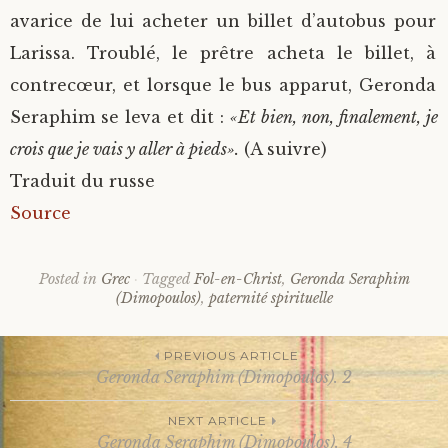
avarice de lui acheter un billet d’autobus pour
Larissa. Troublé, le prêtre acheta le billet, à
contrecœur, et lorsque le bus apparut, Geronda
Seraphim se leva et dit :
«Et bien, non, finalement, je
crois que je vais y aller à pieds».
(A suivre)
Traduit du russe
Source
Posted in
Grec
Tagged
Fol-en-Christ
,
Geronda Seraphim
(Dimopoulos)
,
paternité spirituelle
PREVIOUS ARTICLE
Geronda Seraphim (Dimopoulos). 2
Post
NEXT ARTICLE
Geronda Seraphim (Dimopoulos). 4