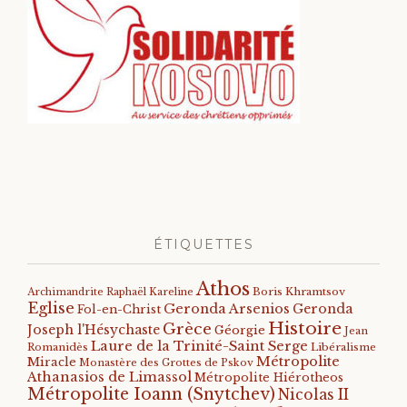
ÉTIQUETTES
Athos
Archimandrite Raphaël Kareline
Boris Khramtsov
Eglise
Geronda Arsenios
Geronda
Fol-en-Christ
Histoire
Grèce
Joseph l'Hésychaste
Géorgie
Jean
Laure de la Trinité-Saint Serge
Romanidès
Libéralisme
Métropolite
Miracle
Monastère des Grottes de Pskov
Athanasios de Limassol
Métropolite Hiérotheos
Métropolite Ioann (Snytchev)
Nicolas II