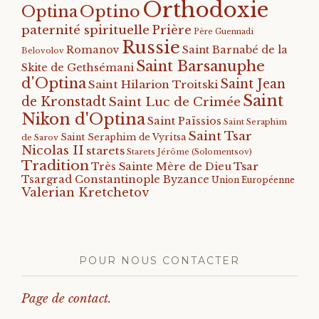
Orthodoxie
Optino
Optina
paternité spirituelle
Prière
Père Guennadi
Russie
Romanov
Saint Barnabé de la
Belovolov
Saint Barsanuphe
Skite de Gethsémani
d'Optina
Saint Jean
Saint Hilarion Troitski
Saint
de Kronstadt
Saint Luc de Crimée
Nikon d'Optina
Saint Païssios
Saint Seraphim
Saint Tsar
Saint Seraphim de Vyritsa
de Sarov
Nicolas II
starets
Starets Jérôme (Solomentsov)
Tradition
Tsar
Très Sainte Mère de Dieu
Tsargrad Constantinople Byzance
Union Européenne
Valerian Kretchetov
POUR NOUS CONTACTER
Page de contact.