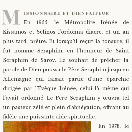
M
Saint Sophrony l’Athonite
Staritsa Marie Makovkine
Archimandrite Lazare (Abachidzé)
issionnaire et bienfaiteur
En 1965, le Métropolite Irénée de
Sainte Xenia
Natalia de Vyritsa
Geronda Arsenios le Spiléote
Kissamos et Selinos l’ordonna diacre, et un an
plus tard, prêtre. Et lorsqu’il reçut la tonsure, il
Sainte Matrone de Moscou
Staritsa Anastasia
Gerondissa Makrina (Vassopoulou)
fut nommé Seraphim, en l’honneur de Saint
Archimandrite Nathanaël (Pospelov)
Seraphim de Sarov. Le souhait de prêcher la
parole de Dieu poussa le Père Seraphim jusqu’en
Père Héliodore
Allemagne qui faisait partie d’une éparchie
dirigée par l’Évêque Irénée, celui-là même qui
l’avait ordonné. Le Père Seraphim y œuvra tel
un pasteur zélé et plein d’abnégation, offrant au
fidèle une puissante aide spirituelle.
En 1978, le