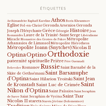
ÉTIQUETTES
Athos
Archimandrite Raphaël Kareline
Boris Khramtsov
Eglise
Geronda Arsenios
Geronda
Fol-en-Christ
Histoire
Grèce
Joseph l'Hésychaste
Géorgie
Jean
Laure de la Trinité-Saint Serge
Romanidès
Libéralisme
Métropolite
Miracle
Monastère des Grottes de Pskov
Athanasios de Limassol
Métropolite Hiérotheos
Métropolite Ioann (Snytchev)
Nicolas II
Orthodoxie
Optino
Optina
paternité spirituelle
Prière
Père Guennadi
Russie
Romanov
Saint Barnabé de la
Belovolov
Saint Barsanuphe
Skite de Gethsémani
d'Optina
Saint Jean
Saint Hilarion Troitski
Saint
de Kronstadt
Saint Luc de Crimée
Nikon d'Optina
Saint Païssios
Saint Seraphim
Saint Tsar
Saint Seraphim de Vyritsa
de Sarov
Nicolas II
starets
Starets Jérôme (Solomentsov)
Tradition