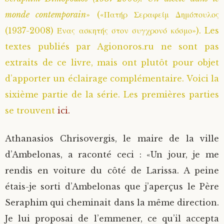
monde contemporain
» («Πατήρ Σεραφείμ Δημόπουλος
Saint Sophrony l’Athonite
Staritsa Marie Makovkine
Archimandrite Lazare (Abachidzé)
(1937-2008) Ένας ασκητής στον συγχρονό κόσμο»). Les
Sainte Xenia
Natalia de Vyritsa
Geronda Arsenios le Spiléote
textes publiés par Agionoros.ru ne sont pas
extraits de ce livre, mais ont plutôt pour objet
Sainte Matrone de Moscou
Staritsa Anastasia
Gerondissa Makrina (Vassopoulou)
d’apporter un éclairage complémentaire. Voici la
sixième partie de la série. Les premières parties
Archimandrite Nathanaël (Pospelov)
se trouvent
ici.
Père Héliodore
Athanasios Chrisovergis, le maire de la ville
d’Ambelonas, a raconté ceci : «Un jour, je me
rendis en voiture du côté de Larissa. A peine
étais-je sorti d’Ambelonas que j’aperçus le Père
Seraphim qui cheminait dans la même direction.
Je lui proposai de l’emmener, ce qu’il accepta