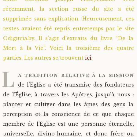
récemment, la section russe du site a été
Saint Sophrony l’Athonite
Staritsa Marie Makovkine
Archimandrite Lazare (Abachidzé)
supprimée sans explication. Heureusement, ces
Sainte Xenia
Natalia de Vyritsa
Geronda Arsenios le Spiléote
textes avaient été repris entretemps par le site
Odigitria.by. Il s’agit d’extraits du livre “De la
Sainte Matrone de Moscou
Staritsa Anastasia
Gerondissa Makrina (Vassopoulou)
Mort à la Vie”. Voici la troisième des quatre
parties. Les autres se trouvent
ici
.
Archimandrite Nathanaël (Pospelov)
L
a tradition relative à la mission
Père Héliodore
de l’Église a été transmise des fondateurs
de l’Église, à travers les Apôtres, jusqu’à nous :
planter et cultiver dans les âmes des gens la
perception et la conscience de ce que chaque
membre de l’Église est une personne éternelle,
universelle, divino-humaine, et donc frère ou