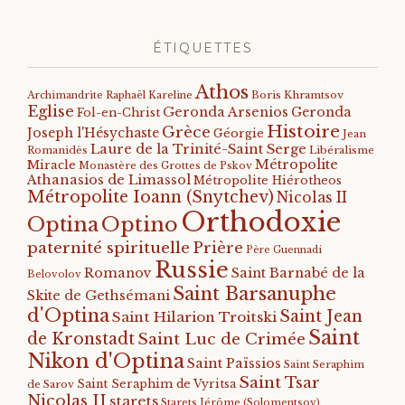
ÉTIQUETTES
Athos
Archimandrite Raphaël Kareline
Boris Khramtsov
Eglise
Geronda Arsenios
Geronda
Fol-en-Christ
Histoire
Grèce
Joseph l'Hésychaste
Géorgie
Jean
Laure de la Trinité-Saint Serge
Romanidès
Libéralisme
Métropolite
Miracle
Monastère des Grottes de Pskov
Athanasios de Limassol
Métropolite Hiérotheos
Métropolite Ioann (Snytchev)
Nicolas II
Orthodoxie
Optino
Optina
paternité spirituelle
Prière
Père Guennadi
Russie
Romanov
Saint Barnabé de la
Belovolov
Saint Barsanuphe
Skite de Gethsémani
d'Optina
Saint Jean
Saint Hilarion Troitski
Saint
de Kronstadt
Saint Luc de Crimée
Nikon d'Optina
Saint Païssios
Saint Seraphim
Saint Tsar
Saint Seraphim de Vyritsa
de Sarov
Nicolas II
starets
Starets Jérôme (Solomentsov)