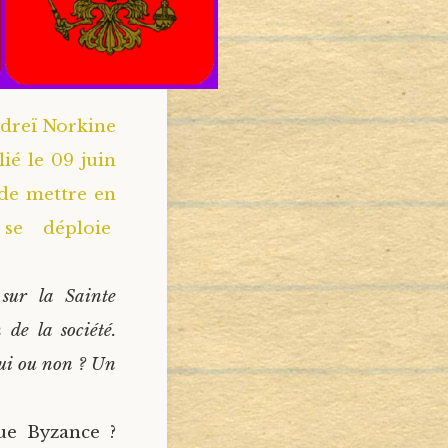
ndreï Norkine
ié le 09 juin
 de mettre en
 se déploie
sur la Sainte
de la société.
 oui ou non ? Un
ue Byzance ?