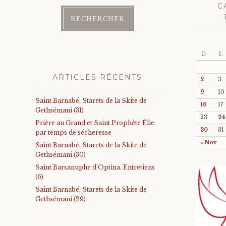
C
D
L
ARTICLES RÉCENTS
2
3
9
10
Saint Barnabé, Starets de la Skite de
16
17
Gethsémani (31)
23
24
Prière au Grand et Saint Prophète Élie
30
31
par temps de sécheresse
« Nov
Saint Barnabé, Starets de la Skite de
Gethsémani (30)
Saint Barsanuphe d’Optina. Entretiens
(6)
Saint Barnabé, Starets de la Skite de
Gethsémani (29)