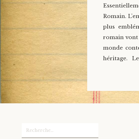
Essentiellem
Romain. L’em
plus embléma
romain vont b
monde contem
héritage. L
Rechercher :