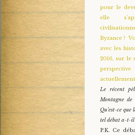
pour le dev
elle s’ap
civilisationn
Byzance ? Vo
avec les his
2016, sur le
perspectiv
actuellement 
Le récent pè
Montagne de l
Qu’est-ce que l
tel débat a-t-i
P.K. Ce déb