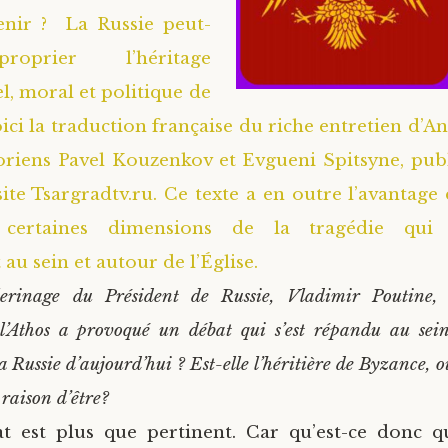
enir ? La Russie peut-
proprier l’héritage
el, moral et politique de
ici la traduction française du riche entretien d’A
toriens Pavel Kouzenkov et Evgueni Spitsyne, publ
 site Tsargradtv.ru. Ce texte a en outre l’avantage
e certaines dimensions de la tragédie qui
au sein et autour de l’Église.
lerinage du Président de Russie, Vladimir Poutine, 
’Athos a provoqué un débat qui s’est répandu au sein 
a Russie d’aujourd’hui ? Est-elle l’héritière de Byzance,
l raison d’être?
at est plus que pertinent. Car qu’est-ce donc q