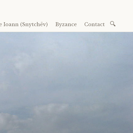
Recherc
e Ioann (Snytchëv)
Byzance
Contact