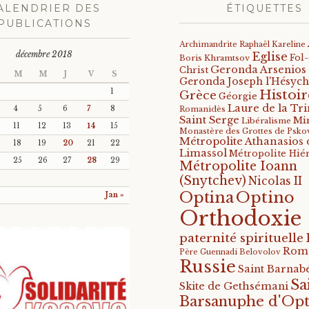
ALENDRIER DES
ÉTIQUETTES
PUBLICATIONS
Archimandrite Raphaël Kareline
décembre 2018
Eglise
Fol
Boris Khramtsov
Geronda Arsenios
Christ
M
M
J
V
S
Geronda Joseph l'Hésych
Histoir
1
Grèce
Géorgie
Laure de la Tri
4
5
6
7
8
Romanidès
Saint Serge
Mi
Libéralisme
11
12
13
14
15
Monastère des Grottes de Psko
Métropolite Athanasios 
18
19
20
21
22
Limassol
Métropolite Hié
25
26
27
28
29
Métropolite Ioann
(Snytchev)
Nicolas II
Optino
Optina
Jan »
Orthodoxie
paternité spirituelle
Rom
Père Guennadi Belovolov
Russie
Saint Barnabé
Sa
Skite de Gethsémani
Barsanuphe d'Opt