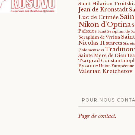
Saint Hilarion Troitski
Jean de Kronstadt
Sa
Sain
Luc de Crimée
Nikon d'Optina
S
Païssios
Saint Seraphim de S
Saint
Seraphim de Vyritsa
Nicolas II
starets
Staret
Tradition
(Solomentsov)
Tsa
Sainte Mère de Dieu
Tsargrad Constantinopl
Byzance
Union Européenne
Valerian Kretchetov
POUR NOUS CONT
Page de contact.