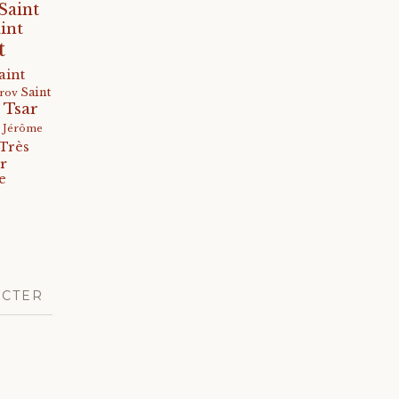
Saint
int
t
aint
Saint
arov
 Tsar
s Jérôme
Très
r
e
ACTER