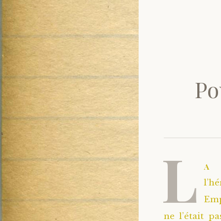
Po
L
a 
l’
Emp
ne l’était pa