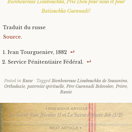
Bienheureuse Lioubouchka, Prie Dieu pour nous et pour
Batiouchka Guennadi!
Traduit du russe
Source
.
Ivan Tourgueniev, 1882
Service Pénitentiaire Fédéral.
Posted in
Russe
Tagged
Bienheureuse Lioubouchka de Sousanino
,
Orthodoxie
,
paternité spirituelle
,
Père Guennadi Belovolov
,
Prière
,
Russie
PREVIOUS ARTICLE
Le Saint Tsar Nicolas II et Le Saint et Juste Job (1/2)
Post
NEXT ARTICLE