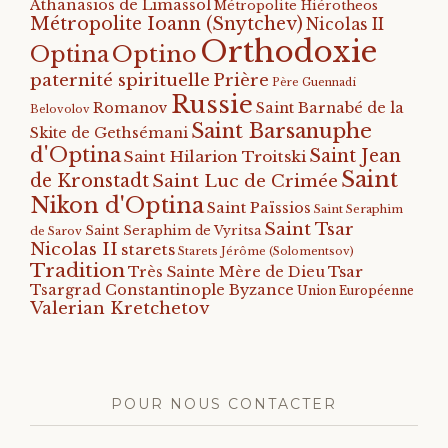
Athanasios de Limassol
Métropolite Hiérotheos
Métropolite Ioann (Snytchev)
Nicolas II
Orthodoxie
Optino
Optina
paternité spirituelle
Prière
Père Guennadi
Russie
Romanov
Saint Barnabé de la
Belovolov
Saint Barsanuphe
Skite de Gethsémani
d'Optina
Saint Jean
Saint Hilarion Troitski
Saint
de Kronstadt
Saint Luc de Crimée
Nikon d'Optina
Saint Païssios
Saint Seraphim
Saint Tsar
Saint Seraphim de Vyritsa
de Sarov
Nicolas II
starets
Starets Jérôme (Solomentsov)
Tradition
Tsar
Très Sainte Mère de Dieu
Tsargrad Constantinople Byzance
Union Européenne
Valerian Kretchetov
POUR NOUS CONTACTER