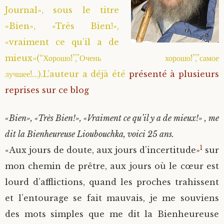
Journal», sous le titre
Saint Hilarion (Troïtski)
Saint Spyridon
Métropolite Zénobe (Majouga)
Archimandrite Adrien (Kirsanov)
Entretiens
«Bien», «Très Bien!»,
«vraiment ce qu’il a de
Saint Jean de Kronstadt
Archimandrite Alipi (Voronov)
Famille spirituelle
mieux»(“Хорошо!”,”Очень хорошо!”,”самое
Saint Laurent de Tchernigov
Archimandrite Andronique (Loukach)
Portraits
лучшее!…).L’auteur a déjà été
présenté à plusieurs
reprises sur ce blog
Saint Nikon d’Optina
Archimandrite Athénogène (Agapov)
«Bien», «Très Bien!», «Vraiment ce qu’il y a de mieux!» , me
Saint Seraphim de Sarov
Higoumène Boris (Kramtsov)
dit la Bienheureuse Lioubouchka, voici 25 ans.
1
«Aux jours de doute, aux jours d’incertitude»
sur
Saint Seraphim de Vyritsa
Bienheureuses et Staritsas
mon chemin de prêtre, aux jours où le cœur est
lourd d’afflictions, quand les proches trahissent
Saint Serge de Radonège
Bienheureuse Lioubouchka
Geronda Grigorios de Dochiariou
et l’entourage se fait mauvais, je me souviens
Saint Siméon (Jelnine)
Bienheureuse Maria Ivanovna
Archimandrite Hippolyte (Khaline)
des mots simples que me dit la Bienheureuse