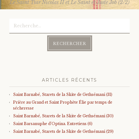
Le Saint Tsar Nicolas II et Le Saint et Juste Job (2/2)
navigation
Rechercher :
ARTICLES RÉCENTS
Saint Barnabé, Starets de la Skite de Gethsémani (31)
Prière au Grand et Saint Prophète Élie par temps de
sécheresse
Saint Barnabé, Starets de la Skite de Gethsémani (30)
Saint Barsanuphe d’Optina. Entretiens (6)
Saint Barnabé, Starets de la Skite de Gethsémani (29)