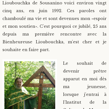
Lioubouchka de Sousanino voici environ vingt
Saint Sophrony l’Athonite
Staritsa Marie Makovkine
Archimandrite Lazare (Abachidzé)
cinq ans, en juin 1992. Ces paroles ont
chamboulé ma vie et sont devenues mon «espoir
Sainte Xenia
Natalia de Vyritsa
Geronda Arsenios le Spiléote
et mon soutien». C’est pourquoi ce jubilé, 25 ans
depuis ma première rencontre avec la
Sainte Matrone de Moscou
Staritsa Anastasia
Gerondissa Makrina (Vassopoulou)
Bienheureuse Lioubouchka, m’est cher et je
Archimandrite Nathanaël (Pospelov)
souhaite en faire part.
Père Héliodore
Le souhait de
devenir prêtre
apparut en moi dès
ma jeunesse,
lorsque j’entrai à
l’Institut de la