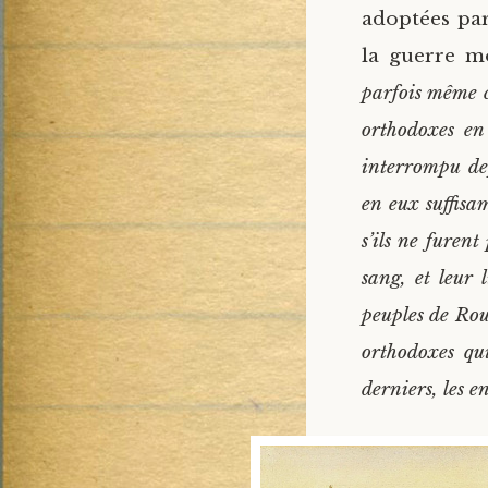
adoptées par
la guerre mo
parfois même c
orthodoxes en
interrompu dep
en eux suffis
s’ils ne furent
sang, et leur 
peuples de Roum
orthodoxes qui
derniers, les 