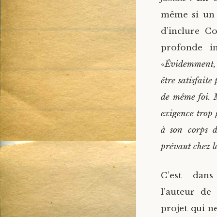
même si un a
d’inclure Co
profonde in
«
Évidemment, u
être satisfaite
de même foi. M
exigence trop
à son corps d
prévaut chez l
C’est dan
l’auteur de 
projet qui n