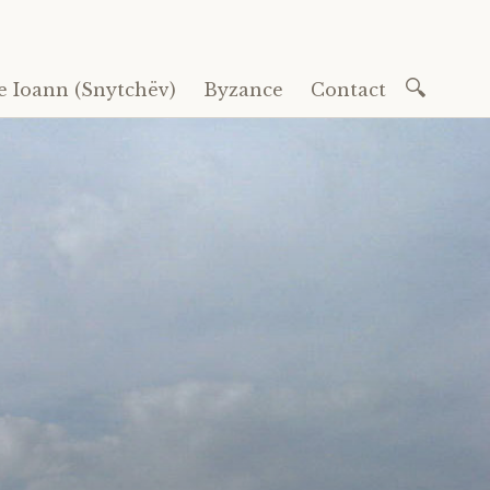
Recherc
e Ioann (Snytchëv)
Byzance
Contact