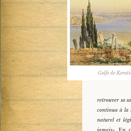
Golfe de Kerati
retrouver sa sa
continua à la 
naturel et lég
jamais
». En c