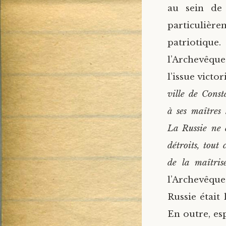
au sein de 
particulière
patriotiqu
l’Archevêq
l’issue victo
ville de Const
à ses maîtres h
La Russie ne 
détroits, tout
de la maîtris
l’Archevêqu
Russie était
En outre, es