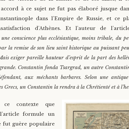
ccord à ce sujet ne fut pas élaboré jusque dans
nstantinople dans l’Empire de Russie, et ce pl
satisfaction d’Athènes. Et l’auteur de l’articl
ne conscience plus ecclésiastique, moins tribale, du p
 par la remise de son lieu saint historique au puissant peu
ais exiger pareille hauteur d’esprit de la part des hellè
 grande. Constantin fonda Tsargrad, un autre Constanti
éfendant, aux méchants barbares. Selon une antique
es Grecs, un Constantin la rendra à la Chrétienté et à l’h
s ce contexte que
l’article formule un
e fut guère populaire