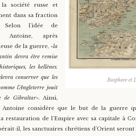
la société russe et
ment dans sa fraction
e. Selon l’idée de
ue Antoine, après
rieuse de la guerre, «
la
antin devra être remise
istoriques, les hellènes.
devra conserver que les
Bosphore et 
 comme l’Angleterre jouit
e de Gibraltar
». Ainsi,
e Antoine considère que le but de la guerre q
 la restauration de l’Empire avec sa capitale à Co
pérait-il, les sanctuaires chrétiens d’Orient seron