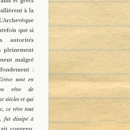
ins et grecs
allièrent à la
 L’Archevêque
tefois que si
s autorités
s pleinement
posent malgré
 fondement :
 Grèce sont en
 Son rêve de
e siècles et qui
c, ce rêve tout
, fut dissipé à
tait convenu,