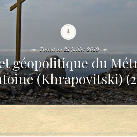
Posted on
21 juillet 2019
et géopolitique du Mét
toine (Khrapovitski) (2