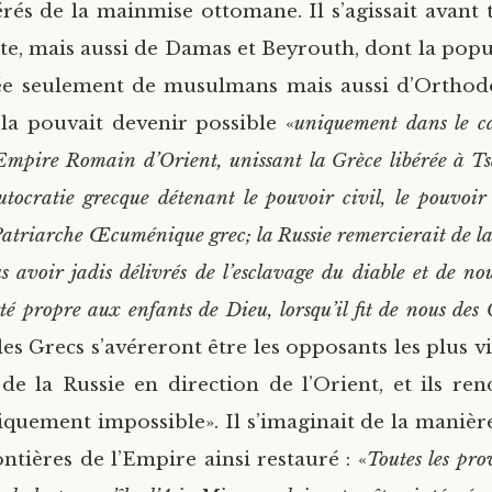
érés de la mainmise ottomane. Il s’agissait avant 
nte, mais aussi de Damas et Beyrouth, dont la popul
e seulement de musulmans mais aussi d’Orthodo
ela pouvait devenir possible «
uniquement dans le ca
’Empire Romain d’Orient, unissant la Grèce libérée à T
tocratie grecque détenant le pouvoir civil, le pouvoir 
atriarche Œcuménique grec; la Russie remercierait de la 
s avoir jadis délivrés de l’esclavage du diable et de n
rté propre aux enfants de Dieu, lorsqu’il fit de nous des 
es Grecs s’avéreront être les opposants les plus v
 la Russie en direction de l’Orient, et ils ren
siquement impossible». Il s’imaginait de la manière
ntières de l’Empire ainsi restauré : «
Toutes les pro