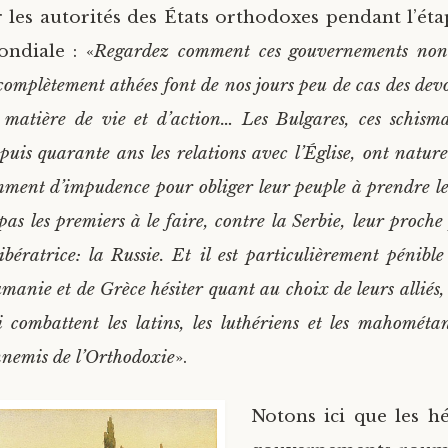
 les autorités des États orthodoxes pendant l’étap
ndiale : «
Regardez comment ces gouvernements non-
omplètement athées font de nos jours peu de cas des devo
 matière de vie et d’action… Les Bulgares, ces schisma
uis quarante ans les relations avec l’Église, ont natur
amment d’impudence pour obliger leur peuple à prendre l
 pas les premiers à le faire, contre la Serbie, leur proch
libératrice: la Russie. Et il est particulièrement pénible
anie et de Grèce hésiter quant au choix de leurs alliés, 
 combattent les latins, les luthériens et les mahométa
ennemis de l’Orthodoxie
».
Notons ici que les hé