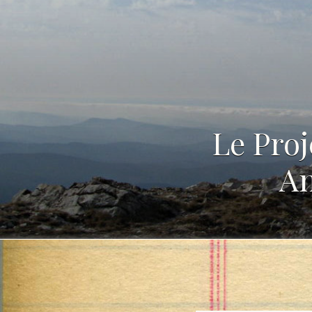
Le Proj
An