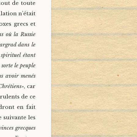
tout de toute
ation n’était
xes grecs et
s où la Russie
sargrad dans le
spirituel étant
sorte le peuple
ous avoir menés
Chrétiens
», car
irulents de ce
dront en fait
 suivante les
vinces grecques