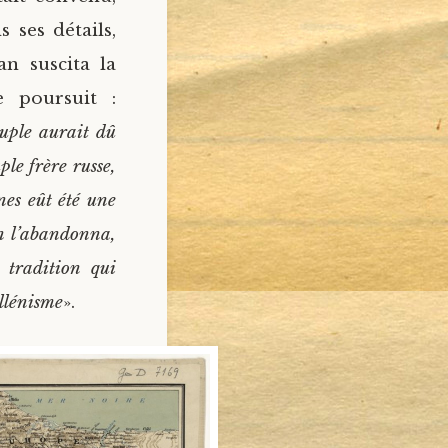
 ses détails,
an suscita la
e poursuit :
euple aurait dû
ple frère russe,
nes eût été une
n l’abandonna,
 tradition qui
ellénisme
».