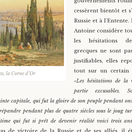
gouvernements rouma
cessèrent bientôt et s’
Russie et à l’Entente.
Antoine considère tou
les hésitations de
grecques ne sont pa
justifiables, elles re
tout sur un certain
os, la Corne d’Or
«
Les hésitations de la
partie excusables.
inte capitale, qui fut la gloire de son peuple pendant onz
répandre pendant plus de quatre siècles sous le joug tur
itime qui fut si prêt de devenir réalité voici trois ans
as de victoire de la Russie et de ses alliés, il é