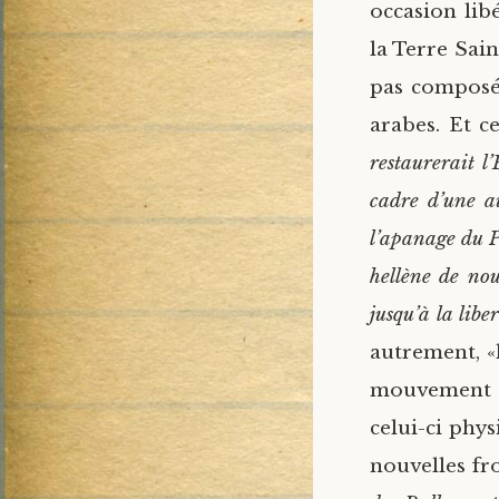
occasion lib
la Terre Sai
pas composé
arabes. Et c
restaurerait l
cadre d’une au
l’apanage du P
hellène de nou
jusqu’à la libe
autrement, «l
mouvement de
celui-ci phy
nouvelles fro