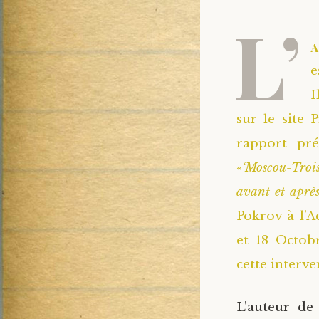
L’
e
I
sur le site 
rapport pr
«
‘Moscou-Troi
avant et aprè
Pokrov à l’A
et 18 Octob
cette interve
L’auteur de 