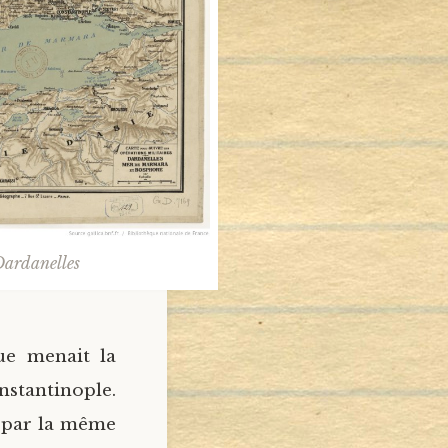
Dardanelles
ue menait la
nstantinople.
t par la même