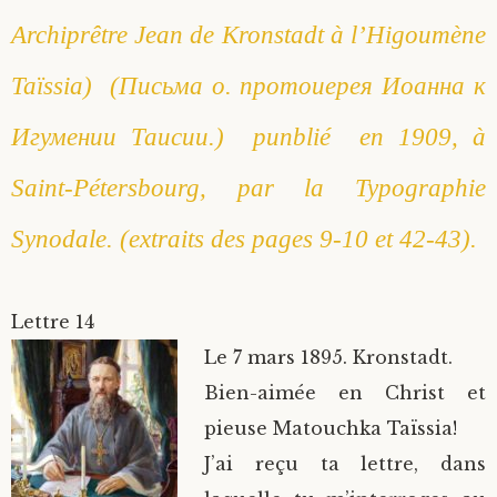
Archiprêtre Jean de Kronstadt à l’Higoumène
Taïssia) (Письма о. протоиерея Иоанна к
Игумении Таисии.) punblié en 1909, à
Saint-Pétersbourg, par la
Typographie
Synodale
. (extraits des pages 9-10 et 42-43).
Lettre 14
Le 7 mars 1895. Kronstadt.
Bien-aimée en Christ et
pieuse Matouchka Taïssia!
J’ai reçu ta lettre, dans