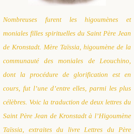
Saint Sophrony l’Athonite
Staritsa Marie Makovkine
Archimandrite Lazare (Abachidzé)
Nombreuses furent les higoumènes et
Sainte Xenia
Natalia de Vyritsa
Geronda Arsenios le Spiléote
moniales filles spirituelles du Saint Père Jean
Sainte Matrone de Moscou
Staritsa Anastasia
Gerondissa Makrina (Vassopoulou)
de Kronstadt. Mère Taïssia, higoumène de la
communauté des moniales de Leouchino,
Archimandrite Nathanaël (Pospelov)
dont la procédure de glorification est en
Père Héliodore
cours, fut l’une d’entre elles, parmi les plus
célèbres. Voic la traduction de deux lettres du
Saint Père Jean de Kronstadt à l’Higoumène
Taïssia, extraites du livre Lettres du Père