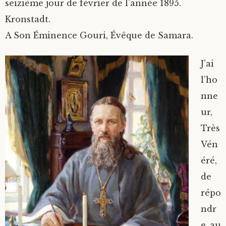
seizième jour de février de l’année 1895.
Kronstadt.
A Son Éminence Gouri, Évêque de Samara.
J’ai
l’ho
nne
ur,
Très
Vén
éré,
de
répo
ndr
e au