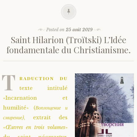
Posted on
25 août 2019
Saint Hilarion (Troïtski) L’Idée
fondamentale du Christianisme.
T
raduction du
texte intitulé
«Incarnation et
humilité» (
Воплощение и
смирение)
, extrait des
«
Œuvres en trois volumes
»
du saint néomartyr,