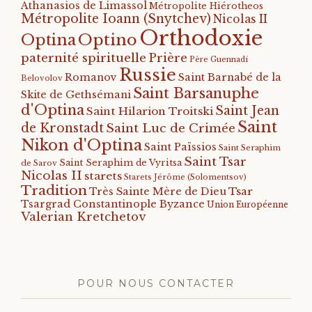
Athanasios de Limassol
Métropolite Hiérotheos
Métropolite Ioann (Snytchev)
Nicolas II
Orthodoxie
Optino
Optina
paternité spirituelle
Prière
Père Guennadi
Russie
Romanov
Saint Barnabé de la
Belovolov
Saint Barsanuphe
Skite de Gethsémani
d'Optina
Saint Jean
Saint Hilarion Troitski
Saint
de Kronstadt
Saint Luc de Crimée
Nikon d'Optina
Saint Païssios
Saint Seraphim
Saint Tsar
Saint Seraphim de Vyritsa
de Sarov
Nicolas II
starets
Starets Jérôme (Solomentsov)
Tradition
Tsar
Très Sainte Mère de Dieu
Tsargrad Constantinople Byzance
Union Européenne
Valerian Kretchetov
POUR NOUS CONTACTER