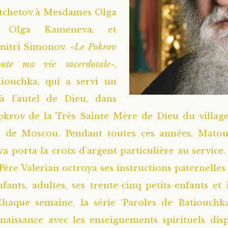
etchetov à Mesdames Olga
 Olga Kameneva, et
itri Simonov. «
Le Pokrov
oute ma vie sacerdotale
»,
tiouchka, qui a servi un
 à l’autel de Dieu, dans
Pokrov de la Très Sainte Mère de Dieu du villag
st de Moscou. Pendant toutes ces années, Matou
 porta la croix d’argent particulière au service. 
 Père Valerian octroya ses instructions paternelles
nfants, adultes, ses trente-cinq petits-enfants et 
 Chaque semaine, la série ‘Paroles de Batiouchk
aissance avec les enseignements spirituels dis