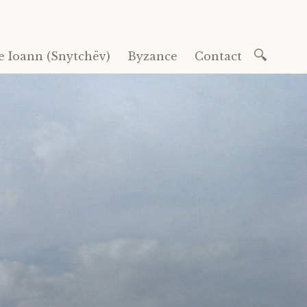
Recherc
e Ioann (Snytchëv)
Byzance
Contact