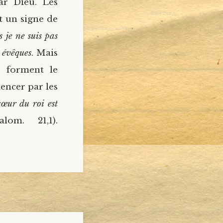
par Dieu. Les
t un signe de
 je ne suis pas
s évêques
. Mais
es forment le
mencer par les
œur du roi est
alom. 21,1).