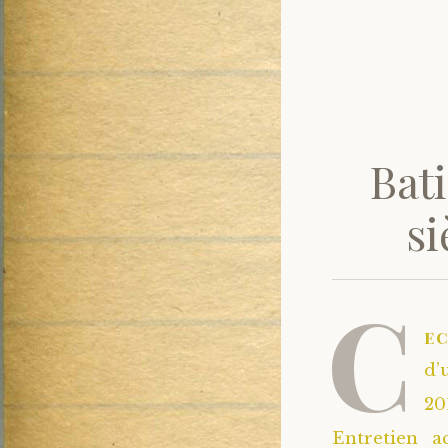
Bat
si
C
e
d’
20
Entretien a