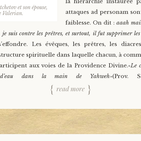
la hiérarchie instaurée 
chetov et son épouse,
attaques ad personam son
e Valerian.
faiblesse. On dit :
aaah mais
, je suis contre les prêtres, et surtout, il fut supprimer le
s’effondre. Les évêques, les prêtres, les diacr
 structure spirituelle dans laquelle chacun, à com
participent aux voies de la Providence Divine.«
Le c
d’eau dans la main de Yahweh
»(Prov. S
read more