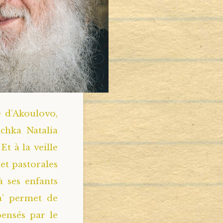
e d’Akoulovo,
chka Natalia
Et à la veille
 et pastorales
à ses enfants
a’ permet de
pensés par le