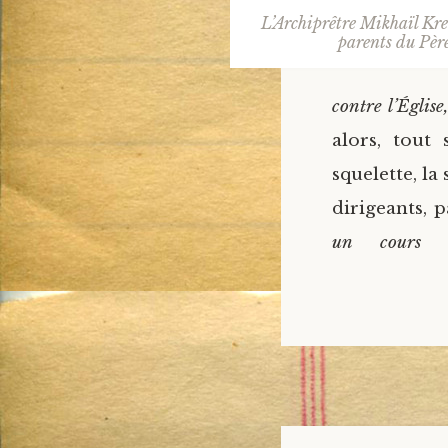
L’Archiprêtre Mikhaïl Kret
parents du Pèr
contre l’Église
alors, tout 
squelette, la
dirigeants, 
un cours 