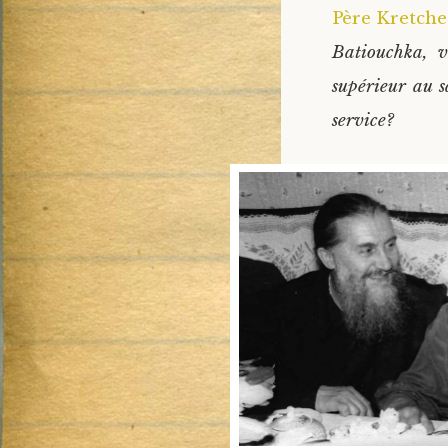
Père Kretche
Batiouchka, v
supérieur au 
service?