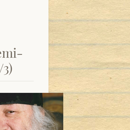
emi-
/3)