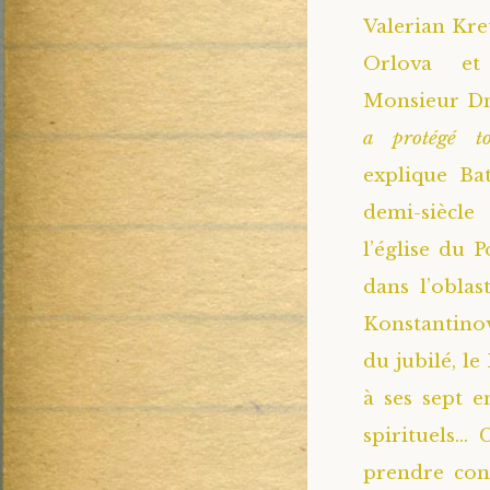
Valerian Kr
Orlova et
Monsieur Dm
a protégé t
explique Ba
demi-siècle
l’église du 
dans l’obla
Konstantinova
du jubilé, le
à ses sept e
spirituels…
prendre conn