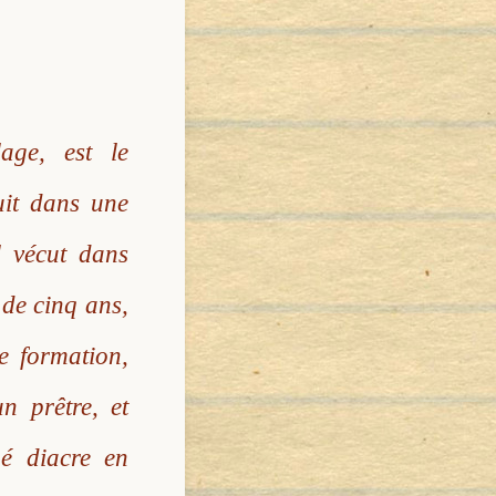
age, est le
uit dans une
l vécut dans
 de cinq ans,
e formation,
n prêtre, et
né diacre en