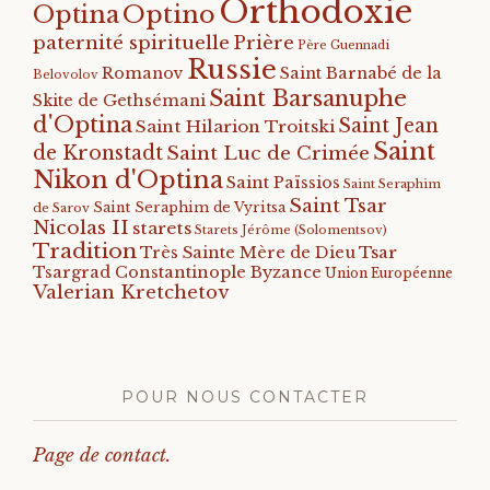
Orthodoxie
Optino
Optina
paternité spirituelle
Prière
Père Guennadi
Russie
Romanov
Saint Barnabé de la
Belovolov
Saint Barsanuphe
Skite de Gethsémani
d'Optina
Saint Jean
Saint Hilarion Troitski
Saint
de Kronstadt
Saint Luc de Crimée
Nikon d'Optina
Saint Païssios
Saint Seraphim
Saint Tsar
Saint Seraphim de Vyritsa
de Sarov
Nicolas II
starets
Starets Jérôme (Solomentsov)
Tradition
Tsar
Très Sainte Mère de Dieu
Tsargrad Constantinople Byzance
Union Européenne
Valerian Kretchetov
POUR NOUS CONTACTER
Page de contact.