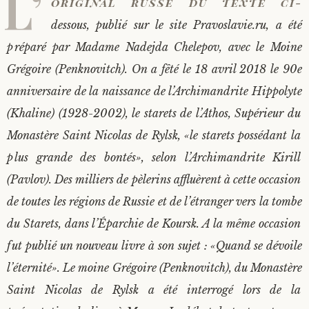
L’
original russe du texte ci-
Saint Sophrony l’Athonite
Staritsa Marie Makovkine
Archimandrite Lazare (Abachidzé)
dessous, publié sur le site Pravoslavie.ru, a été
préparé par Madame Nadejda Chelepov, avec le Moine
Sainte Xenia
Natalia de Vyritsa
Geronda Arsenios le Spiléote
Grégoire (Penknovitch). On a fêté le 18 avril 2018 le 90e
anniversaire de la naissance de l’Archimandrite Hippolyte
Sainte Matrone de Moscou
Staritsa Anastasia
Gerondissa Makrina (Vassopoulou)
(Khaline) (1928-2002), le starets de l’Athos, Supérieur du
Monastère Saint Nicolas de Rylsk, «le starets possédant la
Archimandrite Nathanaël (Pospelov)
plus grande des bontés», selon l’Archimandrite Kirill
Père Héliodore
(Pavlov). Des milliers de pèlerins affluèrent à cette occasion
de toutes les régions de Russie et de l’étranger vers la tombe
du Starets, dans l’Éparchie de Koursk. A la même occasion
fut publié un nouveau livre à son sujet : «Quand se dévoile
l’éternité». Le moine Grégoire (Penknovitch), du Monastère
Saint Nicolas de Rylsk a été interrogé lors de la