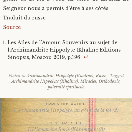
Seigneur nous a permis d’être à ses côtés.
Traduit du russe
Source
Les Ailes de l'Amour. Souvenirs au sujet de
l'Archimandrite Hippolyte (Khaline.Editions
Sinopsis, Moscou 2019, p.196
Posted in
Archimandrite Hippolyte (Khaline)
,
Russe
Tagged
Archimandrite Hippolyte (Khaline)
,
Miracles
,
Orthodoxie
,
paternité spirituelle
PREVIOUS ARTICLE
L’Archimandrite Hippolyte, un géant de la foi (2)
Post
NEXT ARTICLE
L’Higoumène Boris (Khramtsov) (8)