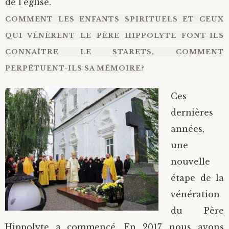
de l’église.
COMMENT LES ENFANTS SPIRITUELS ET CEUX
QUI VÉNÈRENT LE PÈRE HIPPOLYTE FONT-ILS
CONNAÎTRE LE STARETS, COMMENT
PERPÉTUENT-ILS SA MÉMOIRE?
Ces
dernières
années,
une
nouvelle
étape de la
vénération
du Père
Hippolyte a commencé. En 2017, nous avons