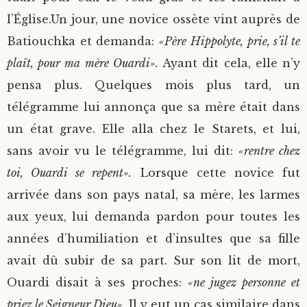
l’Église.
Un jour, une novice ossète vint auprès de
Batiouchka et demanda:
«Père Hippolyte, prie, s’il te
plaît, pour ma mère Ouardi».
Ayant dit cela, elle n’y
pensa plus. Quelques mois plus tard, un
télégramme lui annonça que sa mère était dans
un état grave. Elle alla chez le Starets, et lui,
sans avoir vu le télégramme, lui dit:
«rentre chez
toi, Ouardi se repent».
Lorsque cette novice fut
arrivée dans son pays natal, sa mère, les larmes
aux yeux, lui demanda pardon pour toutes les
années d’humiliation et d’insultes que sa fille
avait dû subir de sa part. Sur son lit de mort,
Ouardi disait à ses proches:
«ne jugez personne et
priez le Seigneur Dieu»
. Il y eut un cas similaire dans