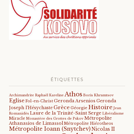
ÉTIQUETTES
Athos
Archimandrite Raphaël Kareline
Boris Khramtsov
Eglise
Geronda Arsenios
Geronda
Fol-en-Christ
Histoire
Grèce
Joseph l'Hésychaste
Géorgie
Jean
Laure de la Trinité-Saint Serge
Romanidès
Libéralisme
Métropolite
Miracle
Monastère des Grottes de Pskov
Athanasios de Limassol
Métropolite Hiérotheos
Métropolite Ioann (Snytchev)
Nicolas II