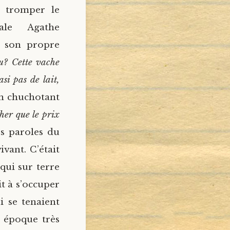
à tromper le
ale Agathe
e son propre
u? Cette vache
si pas de lait,
en chuchotant
her que le prix
es paroles du
ivant. C’était
qui sur terre
t à s’occuper
i se tenaient
 époque très