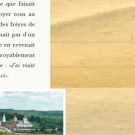
 que faisait
voyer tous au
des frères de
ssait pas d’un
 en revenait
royablement
e : «
J’ai visité
-ci
».