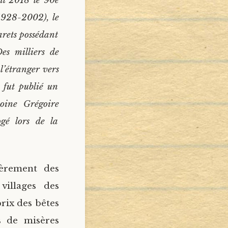
il 2018 le 90e
(1928-2002), le
tarets possédant
es milliers de
 l’étranger vers
 fut publié un
oine Grégoire
ogé lors de la
ièrement des
villages des
prix des bêtes
s de misères