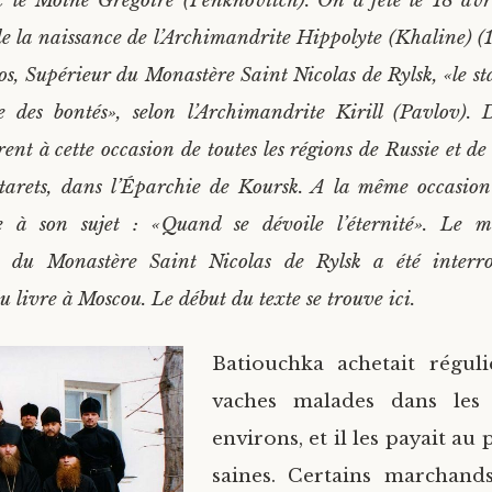
c le Moine Grégoire (Penknovitch). On a fêté le 18 avr
e la naissance de l’Archimandrite Hippolyte (Khaline) 
hos, Supérieur du Monastère Saint Nicolas de Rylsk, «le s
e des bontés», selon l’Archimandrite Kirill (Pavlov). D
rent à cette occasion de toutes les régions de Russie et de
tarets, dans l’Éparchie de Koursk. A la même occasion
e à son sujet : «Quand se dévoile l’éternité». Le m
, du Monastère Saint Nicolas de Rylsk a été interr
 livre à Moscou. Le début du texte se trouve ici.
Batiouchka achetait régul
vaches malades dans les 
environs, et il les payait au 
saines. Certains marchand