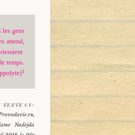
i les gens

s attend,

prieraient 

 le temps.

1
ppolyte)
 texte ci-
 Pravoslavie.ru,
dame Nadejda