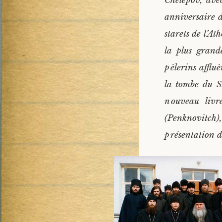
Chelepov, ave
anniversaire d
starets de l’At
la plus grand
pèlerins affluè
la tombe du S
nouveau livr
(Penknovitch)
présentation du