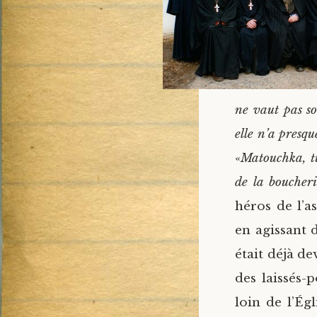
ne vaut pas so
elle n’a presqu
«
Matouchka, tu
de la boucheri
héros de l’as
en agissant 
était déjà d
des laissés-
loin de l’Égl