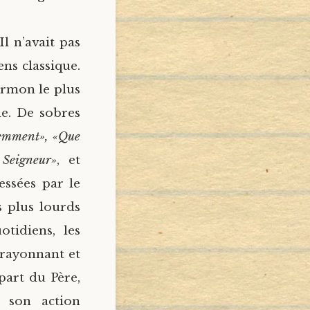
l n’avait pas
ens classique.
sermon le plus
de. De sobres
iemment», «Que
 Seigneur»
, et
essées par le
s plus lourds
tidiens, les
e rayonnant et
 part du Père,
t son action