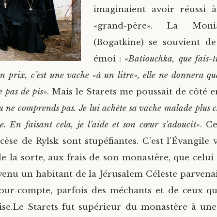
imaginaient avoir réussi 
«grand-père». La Moni
(Bogatkine) se souvient d
émoi : «
Batiouchka, que fais-t
n prix, c’est une vache «à un litre», elle ne donnera qua
e pas de pis
». Mais le Starets me poussait de côté 
 ne comprends pas. Je lui achète sa vache malade plus c
e. En faisant cela, je l’aide et son cœur s’adoucit»
. C
cèse de Rylsk sont stupéfiantes. C’est l’Évangile v
de la sorte, aux frais de son monastère, que celui 
evenu un habitant de la Jérusalem Céleste parvenai
pour-compte, parfois des méchants et de ceux qu
ise.
Le Starets fut supérieur du monastère à une