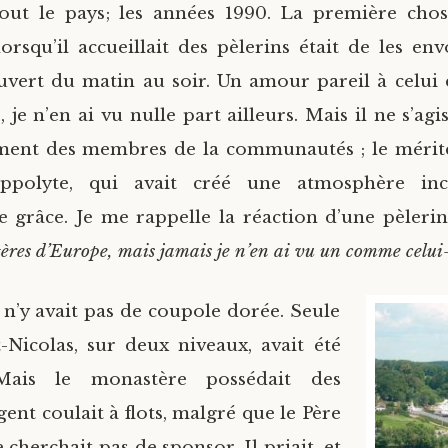
out le pays; les années 1990. La première chose
orsqu’il accueillait des pèlerins était de les en
ouvert du matin au soir. Un amour pareil à celui 
 je n’en ai vu nulle part ailleurs. Mais il ne s’agi
ment des membres de la communautés ; le mérite
ppolyte, qui avait créé une atmosphère inc
 grâce. Je me rappelle la réaction d’une pèlerin
tères d’Europe, mais jamais je n’en ai vu un comme celui
 n’y avait pas de coupole dorée. Seule
nt-Nicolas, sur deux niveaux, avait été
 Mais le monastère possédait des
rgent coulait à flots, malgré que le Père
cherchait pas de sponsor. Il priait, et