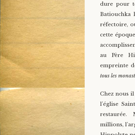
dure pour t
Batiouchka l
réfectoire, 
cette époque,
accomplisse
au Père Hi
empreinte de
tous les monas
Chez nous il
l’église Sai
restaurée.
millions, l’a
Hippolyte ne 