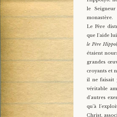
le Seigneur
monastère.
Le Père dist
que l’aide lu
le Père Hippol
étaient nourr
grandes œuvr
croyants et n
il ne faisait
véritable a
d’autres ex
qu’à l’explo
Christ, asso