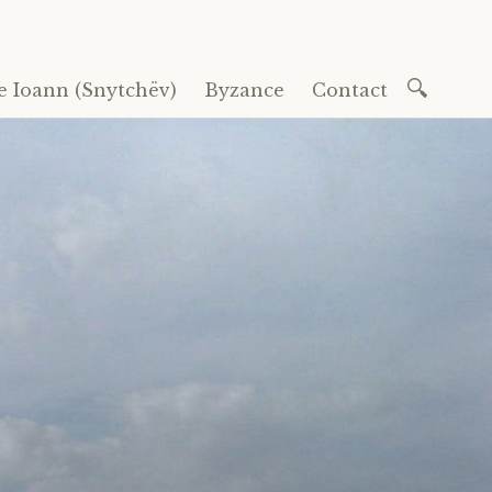
Recherc
e Ioann (Snytchëv)
Byzance
Contact