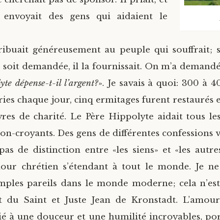
 envoyait des gens qui aidaient le
ribuait généreusement au peuple qui souffrait; 
i soit demandée, il la fournissait. On m’a demandé
yte dépense-t-il l’argent?
». Je savais à quoi: 300 à 
ies chaque jour, cinq ermitages furent restaurés et
es de charité. Le Père Hippolyte aidait tous les
on-croyants. Des gens de différentes confessions v
 pas de distinction entre «les siens» et «les autre
mour chrétien s’étendant à tout le monde. Je ne
emples pareils dans le monde moderne; cela n’es
it du Saint et Juste Jean de Kronstadt. L’amou
cié à une douceur et une humilité incroyables, po