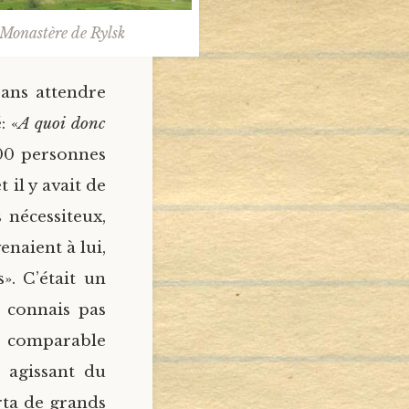
Monastère de Rylsk
sans attendre
: «
A quoi donc
400 personnes
 il y avait de
 nécessiteux,
enaient à lui,
s». C’était un
 connais pas
t comparable
r agissant du
rta de grands