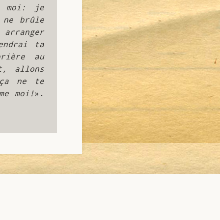
 moi: je 
ne brûle 
arranger 
ndrai ta 
ière au 
, allons 
ça ne te 
me moi!
».  