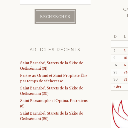
C
D
L
ARTICLES RÉCENTS
2
3
9
10
Saint Barnabé, Starets de la Skite de
16
17
Gethsémani (31)
23
24
Prière au Grand et Saint Prophète Élie
30
31
par temps de sécheresse
« Avr
Saint Barnabé, Starets de la Skite de
Gethsémani (30)
Saint Barsanuphe d’Optina. Entretiens
(6)
Saint Barnabé, Starets de la Skite de
Gethsémani (29)