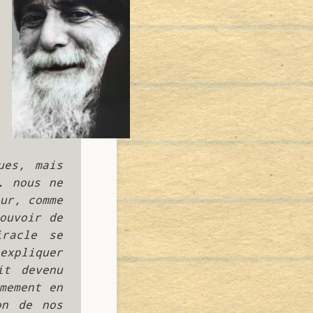
es, mais 
 nous ne 
ur, comme 
uvoir de 
racle se 
xpliquer 
t devenu 
mement en 
n de nos 