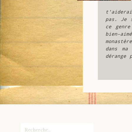
t'aidera
pas. Je 
ce genre
bien-ai
monastèr
dans ma 
dérange 
Rechercher :