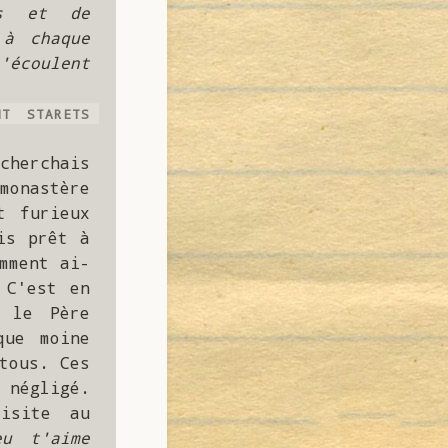
s et de 
à chaque 
écoulent 
T STARETS 
herchais 
onastère 
 furieux 
s prêt à 
mment ai-
C'est en 
 le Père 
ue moine 
tous. Ces 
négligé. 
site au 
u t'aime 