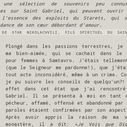
s une sélection de souvenirs peu connu
ges sur Saint Gabriel, qui peuvent ouvrir 
 l'essence des exploits du Starets, qui s'
dance de son cœur débordant d'amour.
 DE OTAR NIKOLACHVILI, FILS SPIRITUEL DU SAIN
Plongé dans les passions terrestres, je c
ma bien-aimée, qui se cachait dans le m
pour femmes à Samtavro. J'étais tellement
(que le Seigneur me pardonne!), que j'étai
tout acte inconsidéré, même à un crime. Co
je pu suivre les conseils de quelqu'un?! 
effet dans cet état que j'ai rencontré
Gabriel. Il se présenta à moi en tant q
pécheur, affamé, offensé et abandonné par 
paroles étaient confirmées par son aspect 
Après avoir appris la raison de ma vi
monastère, il a dit: «
Je Vois que Die