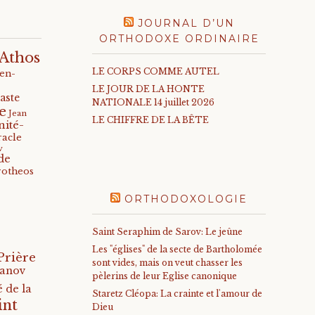
JOURNAL D’UN
ORTHODOXE ORDINAIRE
Athos
LE CORPS COMME AUTEL
-en-
LE JOUR DE LA HONTE
aste
NATIONALE 14 juillet 2026
e
Jean
LE CHIFFRE DE LA BÊTE
nité-
racle
v
de
rotheos
ORTHODOXOLOGIE
Saint Seraphim de Sarov: Le jeûne
Les "églises" de la secte de Bartholomée
Prière
sont vides, mais on veut chasser les
anov
pèlerins de leur Eglise canonique
 de la
Staretz Cléopa: La crainte et l'amour de
int
Dieu