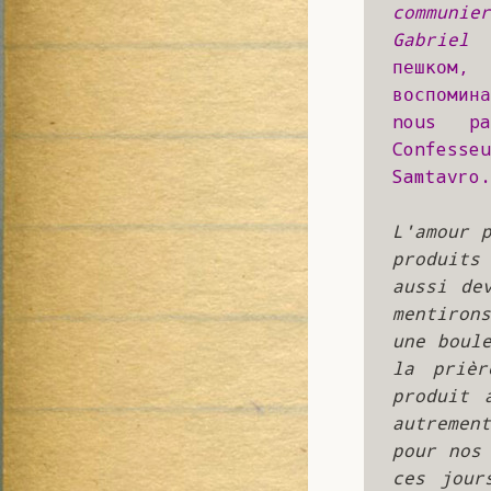
communie
Gabriel 
пешком,
воспомин
nous pa
Confesse
Samtavro.
L'amour p
produits
aussi de
mentirons
une boul
la prièr
produit 
autremen
pour nos 
ces jour