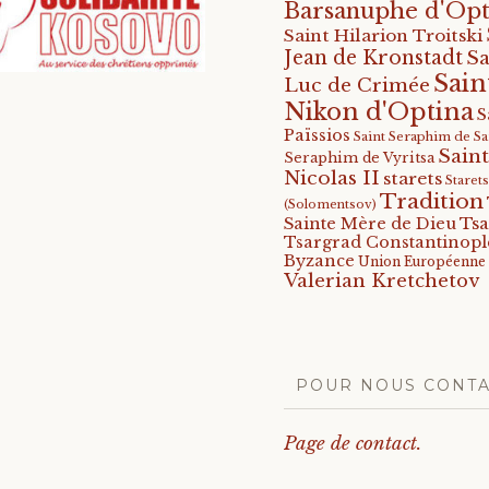
Barsanuphe d'Opt
Saint Hilarion Troitski
Jean de Kronstadt
Sa
Sain
Luc de Crimée
Nikon d'Optina
S
Païssios
Saint Seraphim de S
Saint
Seraphim de Vyritsa
Nicolas II
starets
Staret
Tradition
(Solomentsov)
Tsa
Sainte Mère de Dieu
Tsargrad Constantinopl
Byzance
Union Européenne
Valerian Kretchetov
POUR NOUS CONT
Page de contact.