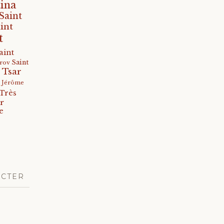
ina
Saint
int
t
aint
Saint
arov
 Tsar
s Jérôme
Très
r
e
ACTER