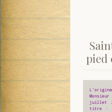
Saint
pied
L'origin
Monsieu
juillet 
titre : 