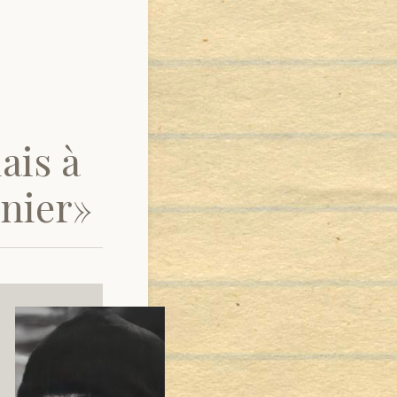
lais à
nier»