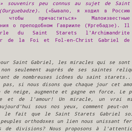
r» souvenirs peu connus au sujet de Saint 
(Ourguebadze)
. («Бывало, я ходил в Россию 
 чтобы причаститься» Малоизвестные 
ания о преподобном Гаврииле (Ургебадзе). Il 
rle du Saint Starets l'Archimandrite 
ur de la Foi et Fol-en-Christ Gabriel de 
our Saint Gabriel, les miracles qui se sont 
 non seulement auprès de ses saintes reliqu
vant de nombreuses icônes du saint starets...
 pas, si nous disons que chaque jour cet amo
e de neige, augmente et gagne en force. Le po
e et de l'amour! Un miracle, un vrai mi
aujourd'hui sous nos yeux, comment peut-on e
t le fait que le Saint Starets Gabriel soi
peuples orthodoxes un lien nous unissant fer
s de divisions? Nous proposons à l'attentio