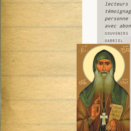
lecteur
témoigna
personne
avec abon
SOUVENIRS
GABRIEL