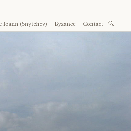
Recherc
e Ioann (Snytchëv)
Byzance
Contact