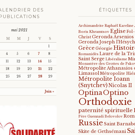
ALENDRIER DES
ÉTIQUETTES
PUBLICATIONS
Archimandrite Raphaël Kareline
mai 2021
Eglise
Fol
Boris Khramtsov
Geronda Arsenios
Christ
M
M
J
V
S
Geronda Joseph l'Hésych
Histoir
1
Grèce
Géorgie
Laure de la Tri
4
5
6
7
8
Romanidès
Saint Serge
Mi
Libéralisme
11
12
13
14
15
Monastère des Grottes de Psko
Métropolite Athanasios 
18
19
20
21
22
Limassol
Métropolite Hié
25
26
27
28
29
Métropolite Ioann
(Snytchev)
Nicolas II
Optino
Optina
Juin »
Orthodoxie
paternité spirituelle
Rom
Père Guennadi Belovolov
Russie
Saint Barnabé
Sa
Skite de Gethsémani