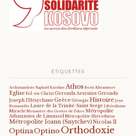
ÉTIQUETTES
Athos
Archimandrite Raphaël Kareline
Boris Khramtsov
Eglise
Geronda Arsenios
Geronda
Fol-en-Christ
Histoire
Grèce
Joseph l'Hésychaste
Géorgie
Jean
Laure de la Trinité-Saint Serge
Romanidès
Libéralisme
Métropolite
Miracle
Monastère des Grottes de Pskov
Athanasios de Limassol
Métropolite Hiérotheos
Métropolite Ioann (Snytchev)
Nicolas II
Orthodoxie
Optino
Optina