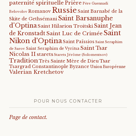
paternité spirituelle
Prière
Père Guennadi
Russie
Romanov
Saint Barnabé de la
Belovolov
Saint Barsanuphe
Skite de Gethsémani
d'Optina
Saint Jean
Saint Hilarion Troitski
Saint
de Kronstadt
Saint Luc de Crimée
Nikon d'Optina
Saint Païssios
Saint Seraphim
Saint Tsar
Saint Seraphim de Vyritsa
de Sarov
Nicolas II
starets
Starets Jérôme (Solomentsov)
Tradition
Tsar
Très Sainte Mère de Dieu
Tsargrad Constantinople Byzance
Union Européenne
Valerian Kretchetov
POUR NOUS CONTACTER
Page de contact.