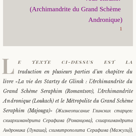
(Archimandrite du Grand Schème 
Saint Sophrony l’Athonite
Staritsa Marie Makovkine
Archimandrite Lazare (Abachidzé)
Sainte Xenia
Natalia de Vyritsa
Geronda Arsenios le Spiléote
1
Sainte Matrone de Moscou
Staritsa Anastasia
Gerondissa Makrina (Vassopoulou)
L
Archimandrite Nathanaël (Pospelov)
e texte ci-dessus est la
traduction en plusieurs parties d’un chapitre du
Père Héliodore
livre «La vie des Startsy de Glinsk : l’Archimandrite du
Grand Schème Seraphim (Romantsov), l’Archimandrite
Andronique (Loukach) et le Métropolite du Grand Schème
Seraphim (Majouga)» (Жизнеописание Глинских старцев:
схиархимандрита Серафима (Романцова), схиархимандрита
Андроника (Лукаша), схимитрополита Серафима (Мажуги)),