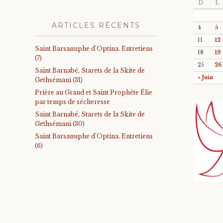
D
L
ARTICLES RÉCENTS
4
5
11
12
Saint Barsanuphe d’Optina. Entretiens
18
19
(7)
25
26
Saint Barnabé, Starets de la Skite de
« Juin
Gethsémani (31)
Prière au Grand et Saint Prophète Élie
par temps de sécheresse
Saint Barnabé, Starets de la Skite de
Gethsémani (30)
Saint Barsanuphe d’Optina. Entretiens
(6)