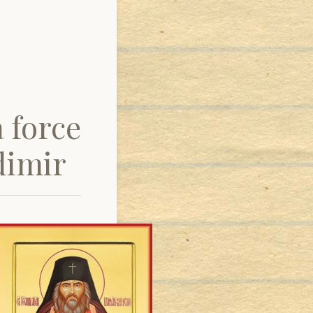
 force
dimir