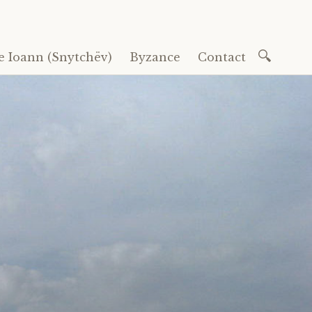
Recherc
e Ioann (Snytchëv)
Byzance
Contact