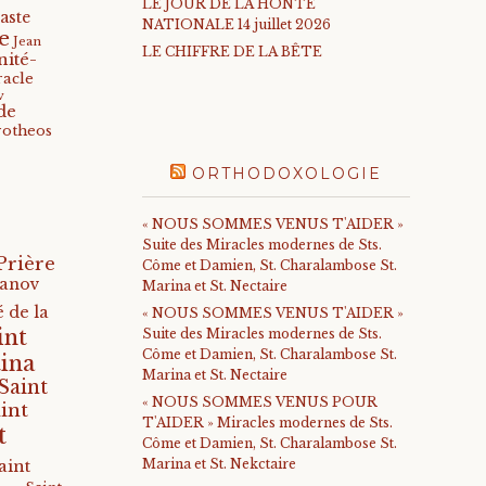
LE JOUR DE LA HONTE
aste
NATIONALE 14 juillet 2026
e
Jean
LE CHIFFRE DE LA BÊTE
nité-
racle
v
de
rotheos
ORTHODOXOLOGIE
« NOUS SOMMES VENUS T'AIDER »
Suite des Miracles modernes de Sts.
Prière
Côme et Damien, St. Charalambose St.
anov
Marina et St. Nectaire
 de la
« NOUS SOMMES VENUS T'AIDER »
int
Suite des Miracles modernes de Sts.
Côme et Damien, St. Charalambose St.
ina
Marina et St. Nectaire
Saint
« NOUS SOMMES VENUS POUR
int
T'AIDER » Miracles modernes de Sts.
t
Côme et Damien, St. Charalambose St.
Marina et St. Nekctaire
aint