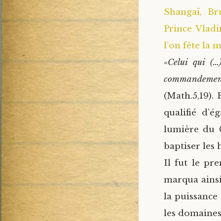
Shangaï, Br
Prince Vladi
l’on fête la 
«
Celui qui (…
commandemen
(Math.5,19).
qualifié d’é
lumière du C
baptiser les 
Il fut le pr
marqua ainsi 
la puissance
les domaines 