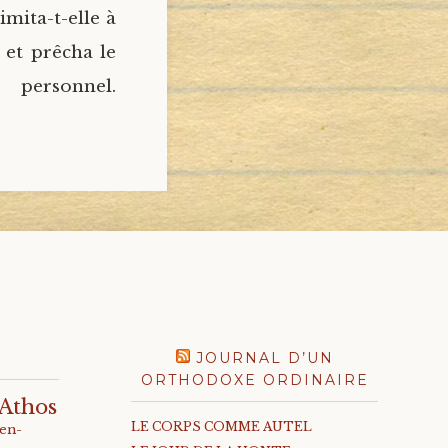
mita-t-elle à
n et prêcha le
 personnel.
JOURNAL D’UN
ORTHODOXE ORDINAIRE
Athos
LE CORPS COMME AUTEL
-en-