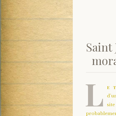
Saint
mora
L
e 
d’un
sit
probablement