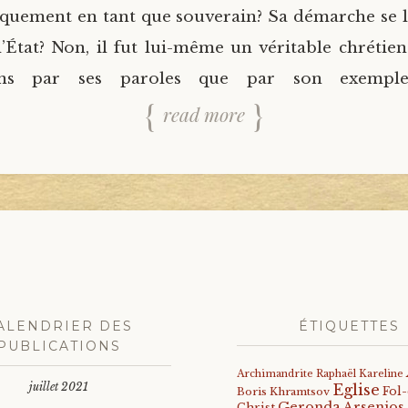
niquement en tant que souverain? Sa démarche se li
 l’État? Non, il fut lui-même un véritable chrétie
ns par ses paroles que par son exemple
read more
ALENDRIER DES
ÉTIQUETTES
PUBLICATIONS
Archimandrite Raphaël Kareline
juillet 2021
Eglise
Fol
Boris Khramtsov
Geronda Arsenios
Christ