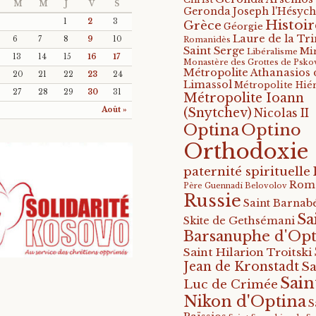
M
M
J
V
S
Geronda Joseph l'Hésych
Histoir
1
2
3
Grèce
Géorgie
Laure de la Tri
6
7
8
9
10
Romanidès
Saint Serge
Mi
Libéralisme
13
14
15
16
17
Monastère des Grottes de Psko
Métropolite Athanasios 
20
21
22
23
24
Limassol
Métropolite Hié
27
28
29
30
31
Métropolite Ioann
Août »
(Snytchev)
Nicolas II
Optino
Optina
Orthodoxie
paternité spirituelle
Rom
Père Guennadi Belovolov
Russie
Saint Barnabé
Sa
Skite de Gethsémani
Barsanuphe d'Opt
Saint Hilarion Troitski
Jean de Kronstadt
Sa
Sain
Luc de Crimée
Nikon d'Optina
S