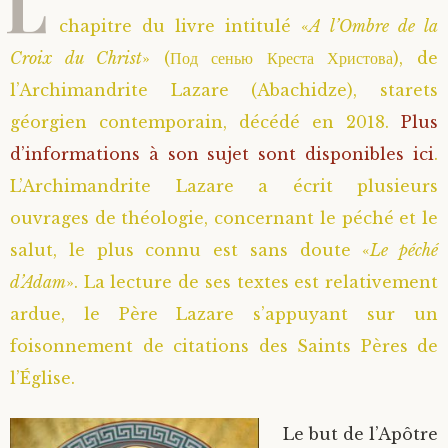
L
chapitre du livre intitulé «
A l’Ombre de la
Saint Sophrony l’Athonite
Staritsa Marie Makovkine
Archimandrite Lazare (Abachidzé)
Croix du Christ
» (Под сенью Креста Христова), de
Sainte Xenia
Natalia de Vyritsa
Geronda Arsenios le Spiléote
l’Archimandrite Lazare (Abachidze), starets
géorgien contemporain, décédé en 2018.
Plus
Sainte Matrone de Moscou
Staritsa Anastasia
Gerondissa Makrina (Vassopoulou)
d’informations à son sujet sont disponibles ici
.
L’Archimandrite Lazare a écrit plusieurs
Archimandrite Nathanaël (Pospelov)
ouvrages de théologie, concernant le péché et le
salut, le plus connu est sans doute «
Le péché
Père Héliodore
d’Adam
». La lecture de ses textes est relativement
ardue, le Père Lazare s’appuyant sur un
foisonnement de citations des Saints Pères de
l’Église.
Le but de l’Apôtre