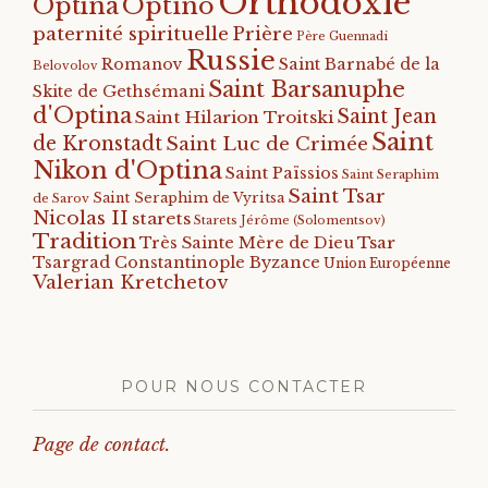
Orthodoxie
Optino
Optina
paternité spirituelle
Prière
Père Guennadi
Russie
Romanov
Saint Barnabé de la
Belovolov
Saint Barsanuphe
Skite de Gethsémani
d'Optina
Saint Jean
Saint Hilarion Troitski
Saint
de Kronstadt
Saint Luc de Crimée
Nikon d'Optina
Saint Païssios
Saint Seraphim
Saint Tsar
Saint Seraphim de Vyritsa
de Sarov
Nicolas II
starets
Starets Jérôme (Solomentsov)
Tradition
Tsar
Très Sainte Mère de Dieu
Tsargrad Constantinople Byzance
Union Européenne
Valerian Kretchetov
POUR NOUS CONTACTER
Page de contact.