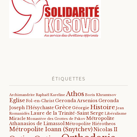
ÉTIQUETTES
Athos
Archimandrite Raphaël Kareline
Boris Khramtsov
Eglise
Geronda Arsenios
Geronda
Fol-en-Christ
Histoire
Grèce
Joseph l'Hésychaste
Géorgie
Jean
Laure de la Trinité-Saint Serge
Romanidès
Libéralisme
Métropolite
Miracle
Monastère des Grottes de Pskov
Athanasios de Limassol
Métropolite Hiérotheos
Métropolite Ioann (Snytchev)
Nicolas II