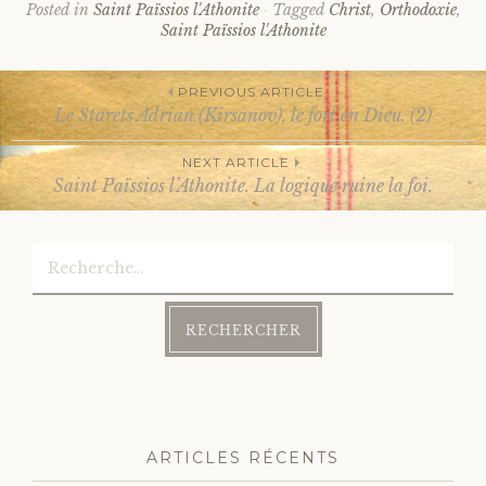
Posted in
Saint Païssios l'Athonite
Tagged
Christ
,
Orthodoxie
,
Saint Païssios l'Athonite
PREVIOUS ARTICLE
Le Starets Adrian (Kirsanov), le fort en Dieu. (2)
Post
NEXT ARTICLE
Saint Païssios l’Athonite. La logique ruine la foi.
navigation
Rechercher :
ARTICLES RÉCENTS