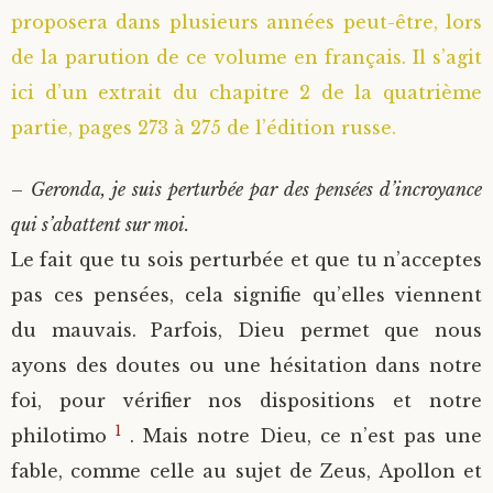
proposera dans plusieurs années peut-être, lors
Saint Sophrony l’Athonite
Staritsa Marie Makovkine
Archimandrite Lazare (Abachidzé)
de la parution de ce volume en français. Il s’agit
ici d’un extrait du chapitre 2 de la quatrième
Sainte Xenia
Natalia de Vyritsa
Geronda Arsenios le Spiléote
partie, pages 273 à 275 de l’édition russe.
Sainte Matrone de Moscou
Staritsa Anastasia
Gerondissa Makrina (Vassopoulou)
–
Geronda, je suis perturbée par des pensées d’incroyance
Archimandrite Nathanaël (Pospelov)
qui s’abattent sur moi.
Le fait que tu sois perturbée et que tu n’acceptes
Père Héliodore
pas ces pensées, cela signifie qu’elles viennent
du mauvais. Parfois, Dieu permet que nous
ayons des doutes ou une hésitation dans notre
foi, pour vérifier nos dispositions et notre
1
philotimo
. Mais notre Dieu, ce n’est pas une
fable, comme celle au sujet de Zeus, Apollon et