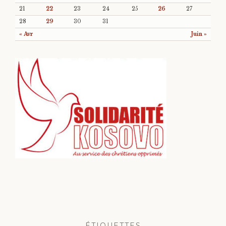
21
22
23
24
25
26
27
28
29
30
31
« Avr
Juin »
ÉTIQUETTES