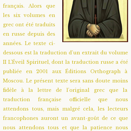
français. Alors que
Saint Hilarion (Troïtski)
Saint Spyridon
Métropolite Zénobe (Majouga)
Archimandrite Adrien (Kirsanov)
Entretiens
les six volumes en
grec ont été traduits
Saint Jean de Kronstadt
Archimandrite Alipi (Voronov)
Famille spirituelle
en russe depuis des
Saint Laurent de Tchernigov
Archimandrite Andronique (Loukach)
Portraits
années. Le texte ci-
dessous est la traduction d’un extrait du volume
Saint Nikon d’Optina
Archimandrite Athénogène (Agapov)
II L’Éveil Spirituel, dont la traduction russe a été
publiée en 2001 aux Éditions Orthograph à
Saint Seraphim de Sarov
Higoumène Boris (Kramtsov)
Moscou. Le présent texte sera sans doute moins
fidèle à la lettre de l’original grec que la
Saint Seraphim de Vyritsa
Bienheureuses et Staritsas
traduction française officielle que nous
Saint Serge de Radonège
Bienheureuse Lioubouchka
Geronda Grigorios de Dochiariou
attendons tous, mais malgré cela, les lecteurs
francophones auront un avant-goût de ce que
Saint Siméon (Jelnine)
Bienheureuse Maria Ivanovna
Archimandrite Hippolyte (Khaline)
nous attendons tous et que la patience nous