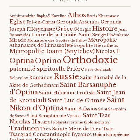
Athos
Archimandrite Raphaël Kareline
Boris Khramtsov
Eglise
Geronda Arsenios
Geronda
Fol-en-Christ
Histoire
Grèce
Joseph l'Hésychaste
Géorgie
Jean
Laure de la Trinité-Saint Serge
Romanidès
Libéralisme
Métropolite
Miracle
Monastère des Grottes de Pskov
Athanasios de Limassol
Métropolite Hiérotheos
Métropolite Ioann (Snytchev)
Nicolas II
Orthodoxie
Optino
Optina
paternité spirituelle
Prière
Père Guennadi
Russie
Romanov
Saint Barnabé de la
Belovolov
Saint Barsanuphe
Skite de Gethsémani
d'Optina
Saint Jean
Saint Hilarion Troitski
Saint
de Kronstadt
Saint Luc de Crimée
Nikon d'Optina
Saint Païssios
Saint Seraphim
Saint Tsar
Saint Seraphim de Vyritsa
de Sarov
Nicolas II
starets
Starets Jérôme (Solomentsov)
Tradition
Tsar
Très Sainte Mère de Dieu
Tsargrad Constantinople Byzance
Union Européenne