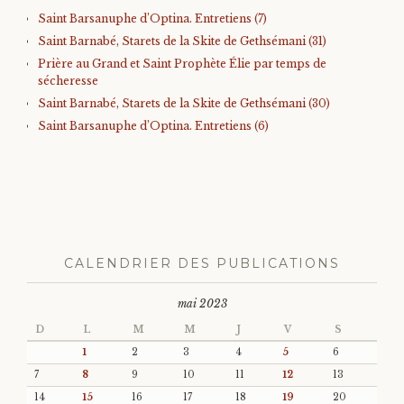
Saint Barsanuphe d’Optina. Entretiens (7)
Saint Barnabé, Starets de la Skite de Gethsémani (31)
Prière au Grand et Saint Prophète Élie par temps de
sécheresse
Saint Barnabé, Starets de la Skite de Gethsémani (30)
Saint Barsanuphe d’Optina. Entretiens (6)
CALENDRIER DES PUBLICATIONS
mai 2023
D
L
M
M
J
V
S
1
2
3
4
5
6
7
8
9
10
11
12
13
14
15
16
17
18
19
20