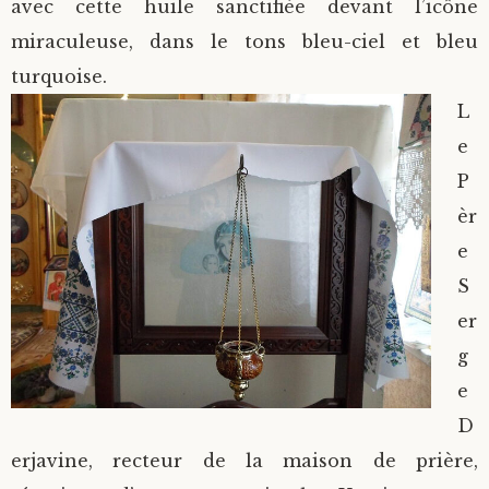
avec cette huile sanctifiée devant l’icône
miraculeuse, dans le tons bleu-ciel et bleu
turquoise.
L
e
P
èr
e
S
er
g
e
D
erjavine, recteur de la maison de prière,