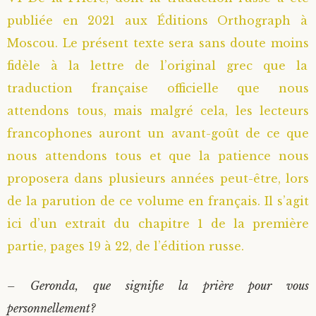
publiée en 2021 aux Éditions Orthograph à
Saint Sophrony l’Athonite
Staritsa Marie Makovkine
Archimandrite Lazare (Abachidzé)
Moscou. Le présent texte sera sans doute moins
Sainte Xenia
Natalia de Vyritsa
Geronda Arsenios le Spiléote
fidèle à la lettre de l’original grec que la
traduction française officielle que nous
Sainte Matrone de Moscou
Staritsa Anastasia
Gerondissa Makrina (Vassopoulou)
attendons tous, mais malgré cela, les lecteurs
francophones auront un avant-goût de ce que
Archimandrite Nathanaël (Pospelov)
nous attendons tous et que la patience nous
proposera dans plusieurs années peut-être, lors
Père Héliodore
de la parution de ce volume en français. Il s’agit
ici d’un extrait du chapitre 1 de la première
partie, pages 19 à 22, de l’édition russe.
– Geronda, que signifie la prière pour vous
personnellement?