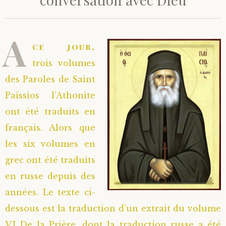
Saint Hilarion (Troïtski)
Saint Spyridon
Métropolite Zénobe (Majouga)
Archimandrite Adrien (Kirsanov)
Entretiens
A
Saint Jean de Kronstadt
Archimandrite Alipi (Voronov)
Famille spirituelle
ce jour,
trois volumes
Saint Laurent de Tchernigov
Archimandrite Andronique (Loukach)
Portraits
des Paroles de Saint
Païssios l’Athonite
Saint Nikon d’Optina
Archimandrite Athénogène (Agapov)
ont été traduits en
français. Alors que
Saint Seraphim de Sarov
Higoumène Boris (Kramtsov)
les six volumes en
Saint Seraphim de Vyritsa
Bienheureuses et Staritsas
grec ont été traduits
en russe depuis des
Saint Serge de Radonège
Bienheureuse Lioubouchka
Geronda Grigorios de Dochiariou
années. Le texte ci-
dessous est la traduction d’un extrait du volume
Saint Siméon (Jelnine)
Bienheureuse Maria Ivanovna
Archimandrite Hippolyte (Khaline)
VI De la Prière, dont la traduction russe a été