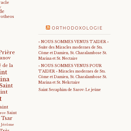
racle
v
de
rotheos
ORTHODOXOLOGIE
« NOUS SOMMES VENUS T'AIDER »
Suite des Miracles modernes de Sts.
Prière
Côme et Damien, St. Charalambose St.
anov
Marina et St. Nectaire
 de la
« NOUS SOMMES VENUS POUR
int
T'AIDER » Miracles modernes de Sts.
Côme et Damien, St. Charalambose St.
ina
Marina et St. Nekctaire
Saint
Saint Seraphim de Sarov: Le jeûne
int
t
aint
Saint
arov
 Tsar
s Jérôme
Très