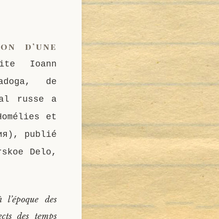
ion d’une
ite Ioann
adoga, de
nal russe a
Homélies et
ия), publié
rskoe Delo,
 l’époque des
ects des temps