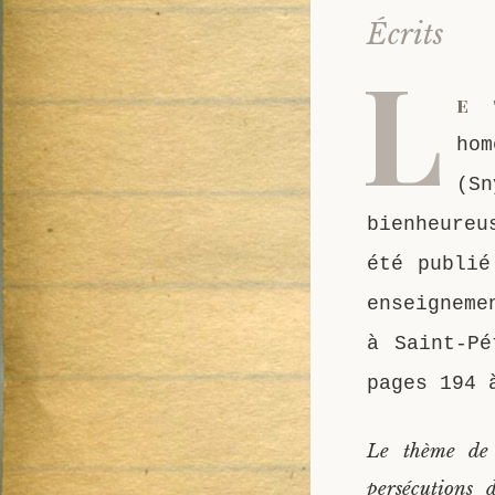
Écrits
L
e 
ho
(S
bienheureu
été publié
enseigneme
à Saint-Pé
pages 194 
Le thème de 
persécutions 