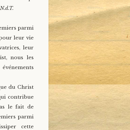
 N.d.T.
remiers parmi
pour leur vie
atrices, leur
st, nous les
s événements
que du Christ
 qui contribue
s le fait de
remiers parmi
siper cette