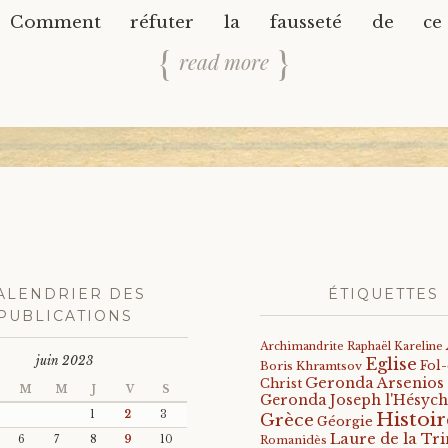
? Comment réfuter la fausseté de ce
read more
ALENDRIER DES
ÉTIQUETTES
PUBLICATIONS
Archimandrite Raphaël Kareline
juin 2023
Eglise
Fol
Boris Khramtsov
Geronda Arsenios
Christ
M
M
J
V
S
Geronda Joseph l'Hésych
Histoir
1
2
3
Grèce
Géorgie
Laure de la Tri
6
7
8
9
10
Romanidès