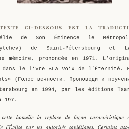
texte ci-dessous est la traduct
mélie de Son Éminence le Métropol
nytchev) de Saint-Pétersbourg et L
se mémoire, prononcée en 1971. L’origi
 dans le livre «La Voix de l’Éternité. 
nts» (Голос вечности. Проповеди и поучен
tersbourg en 1994, par les éditions Tsa
à 197.
cette homélie la replace de façon caractéristique à
de l’Église par les autorités soviétiques. Certains asp