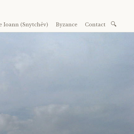
Recherc
e Ioann (Snytchëv)
Byzance
Contact