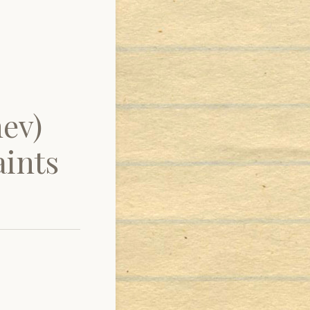
ev)
aints