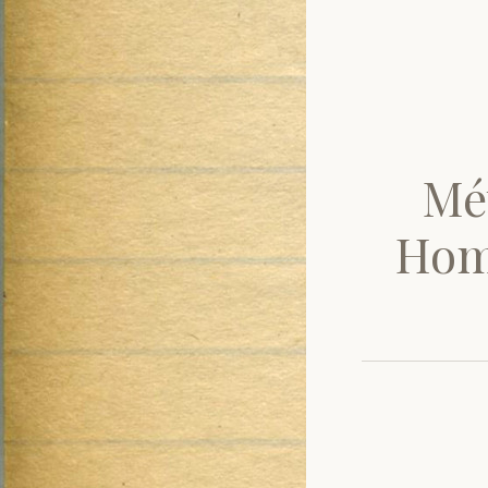
Mé
Homé