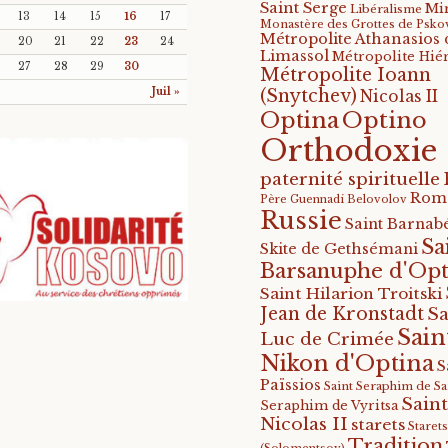
Saint Serge
Mi
Libéralisme
13
14
15
16
17
Monastère des Grottes de Psko
Métropolite Athanasios 
20
21
22
23
24
Limassol
Métropolite Hié
27
28
29
30
Métropolite Ioann
Juil »
(Snytchev)
Nicolas II
Optino
Optina
Orthodoxie
paternité spirituelle
Rom
Père Guennadi Belovolov
Russie
Saint Barnabé
Sa
Skite de Gethsémani
Barsanuphe d'Opt
Saint Hilarion Troitski
Jean de Kronstadt
Sa
Sain
Luc de Crimée
Nikon d'Optina
S
Païssios
Saint Seraphim de S
Saint
Seraphim de Vyritsa
Nicolas II
starets
Staret
Tradition
(Solomentsov)