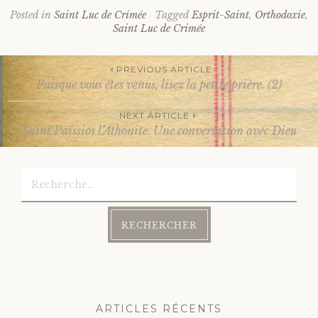
Posted in
Saint Luc de Crimée
Tagged
Esprit-Saint
,
Orthodoxie
,
Saint Luc de Crimée
PREVIOUS ARTICLE
Puisque vous êtes venus, lisez la petite prière. (2)
Post
NEXT ARTICLE
Saint Païssios l’Athonite. Une conversation avec Dieu
navigation
Rechercher :
ARTICLES RÉCENTS