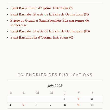
Saint Barsanuphe d’Optina. Entretiens (7)
Saint Barnabé, Starets de la Skite de Gethsémani (31)
Prière au Grand et Saint Prophète Élie par temps de
sécheresse
Saint Barnabé, Starets de la Skite de Gethsémani (30)
Saint Barsanuphe d’Optina. Entretiens (6)
CALENDRIER DES PUBLICATIONS
juin 2023
D
L
M
M
J
V
S
1
2
3
4
5
6
7
8
9
10