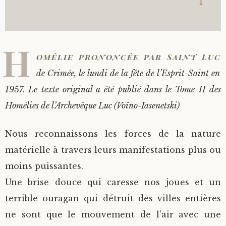
1
Saint Sophrony l’Athonite
Staritsa Marie Makovkine
Archimandrite Lazare (Abachidzé)
H
Sainte Xenia
Natalia de Vyritsa
Geronda Arsenios le Spiléote
omélie prononcée par Saint Luc
de Crimée, le lundi de la fête de l’Esprit-Saint en
Sainte Matrone de Moscou
Staritsa Anastasia
Gerondissa Makrina (Vassopoulou)
1957. Le texte original a été publié dans le Tome II des
Archimandrite Nathanaël (Pospelov)
Homélies de l’Archevêque Luc (Voïno-Iasenetski)
Père Héliodore
Nous reconnaissons les forces de la nature
matérielle à travers leurs manifestations plus ou
moins puissantes.
Une brise douce qui caresse nos joues et un
terrible ouragan qui détruit des villes entières
ne sont que le mouvement de l’air avec une