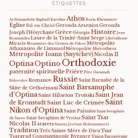
ÉTIQUETTES
Athos
Archimandrite Raphaël Kareline
Boris Khramtsov
Eglise
Geronda Arsenios
Geronda
Fol-en-Christ
Histoire
Grèce
Joseph l'Hésychaste
Géorgie
Jean
Laure de la Trinité-Saint Serge
Romanidès
Libéralisme
Métropolite
Miracle
Monastère des Grottes de Pskov
Athanasios de Limassol
Métropolite Hiérotheos
Métropolite Ioann (Snytchev)
Nicolas II
Orthodoxie
Optino
Optina
paternité spirituelle
Prière
Père Guennadi
Russie
Romanov
Saint Barnabé de la
Belovolov
Saint Barsanuphe
Skite de Gethsémani
d'Optina
Saint Jean
Saint Hilarion Troitski
Saint
de Kronstadt
Saint Luc de Crimée
Nikon d'Optina
Saint Païssios
Saint Seraphim
Saint Tsar
Saint Seraphim de Vyritsa
de Sarov
Nicolas II
starets
Starets Jérôme (Solomentsov)
Tradition
Tsar
Très Sainte Mère de Dieu
Tsargrad Constantinople Byzance
Union Européenne