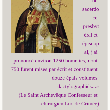
de 
Saint Hilarion (Troïtski)
Saint Spyridon
Métropolite Zénobe (Majouga)
Archimandrite Adrien (Kirsanov)
Entretiens
sacerdo
ce 
Saint Jean de Kronstadt
Archimandrite Alipi (Voronov)
Famille spirituelle
presbyt
éral et 
Saint Laurent de Tchernigov
Archimandrite Andronique (Loukach)
Portraits
épiscop
Saint Nikon d’Optina
Archimandrite Athénogène (Agapov)
al, j'ai 
prononcé environ 1250 homélies, dont 
Saint Seraphim de Sarov
Higoumène Boris (Kramtsov)
750 furent mises par écrit et constituent 
Saint Seraphim de Vyritsa
Bienheureuses et Staritsas
douze épais volumes 
dactylographiés...»

Saint Serge de Radonège
Bienheureuse Lioubouchka
Geronda Grigorios de Dochiariou
(Le Saint Archevêque Confesseur et 
Saint Siméon (Jelnine)
Bienheureuse Maria Ivanovna
Archimandrite Hippolyte (Khaline)