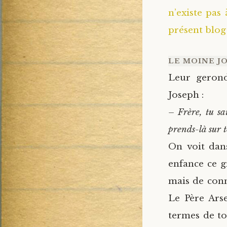
n’existe pas
présent blog
LE MOINE J
Leur gerond
Joseph :
– Frère, tu sa
prends-là sur t
On voit dans
enfance ce gr
mais de conn
Le Père Arse
termes de to