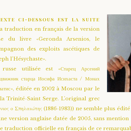
texte ci-dessous est la suite
la traduction en français de la version
se du livre «Geronda Arsenios, le
ompagnon des exploits ascétiques de
ph l’Hésychaste».
russe utilisée est «Старец Арсений
одвижник старца Иосифа Исихаста / Монах
иатис», éditée en 2002 à Moscou par le
la Trinité-Saint Serge. L’original grec
νιος ο Σπηλαιώτης (1886-1983)) ne semble plus édit
 une version anglaise datée de 2005, sans mention
e traduction officielle en français de ce remarquab