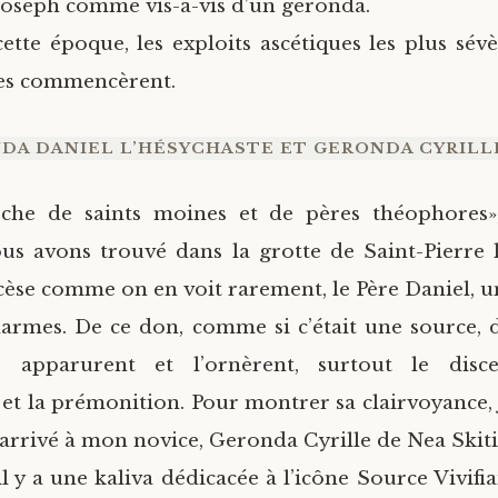
 Joseph comme vis-à-vis d’un geronda.
cette époque, les exploits ascétiques les plus sév
tes commencèrent.
DA DANIEL L’HÉSYCHASTE ET GERONDA CYRILL
rche de saints moines et de pères théophores»,
us avons trouvé dans la grotte de Saint-Pierre 
scèse comme on en voit rarement, le Père Daniel, u
larmes. De ce don, comme si c’était une source,
 apparurent et l’ornèrent, surtout le disc
 et la prémonition. Pour montrer sa clairvoyance, j
 arrivé à mon novice, Geronda Cyrille de Nea Skiti
il y a une kaliva dédicacée à l’icône Source Vivifian