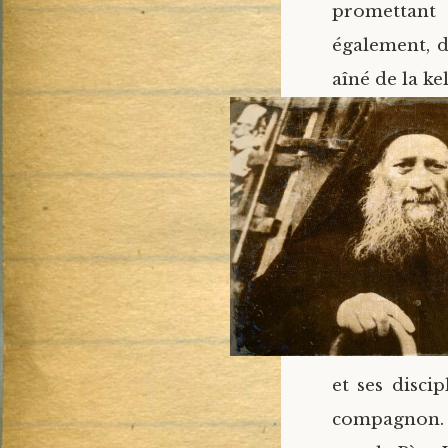
promettant
également, d
aîné de la ke
et ses disci
compagnon. L