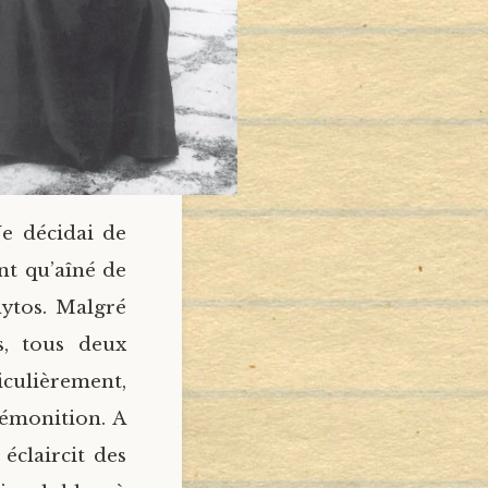
Je décidai de
nt qu’aîné de
hytos. Malgré
s, tous deux
ticulièrement,
rémonition. A
 éclaircit des