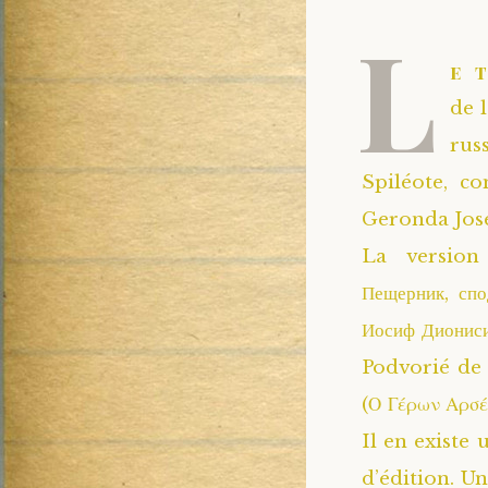
L
e 
de 
rus
Spiléote, c
Geronda Jose
La version 
Пещерник, сп
Иосиф Дионис
Podvorié de 
(Ο Γέρων Αρσέ
Il en existe
d’édition. Un