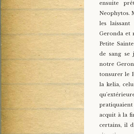
ensuite pr
Neophytos. M
les laissan
Geronda et 
Petite Saint
de sang se 
notre Gerond
tonsurer le 
la kelia, ce
qu’extérieu
pratiquaient 
acquit à la 
certains, il 