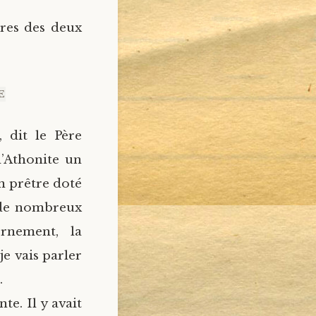
ères des deux
E
 dit le Père
l’Athonite un
n prêtre doté
 de nombreux
ernement, la
e vais parler
.
te. Il y avait