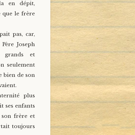
la en dépit,
 que le frère
ait pas, car,
 Père Joseph
 grands et
on seulement
e bien de son
aient.
ternité plus
t ses enfants
 son frère et
tait toujours