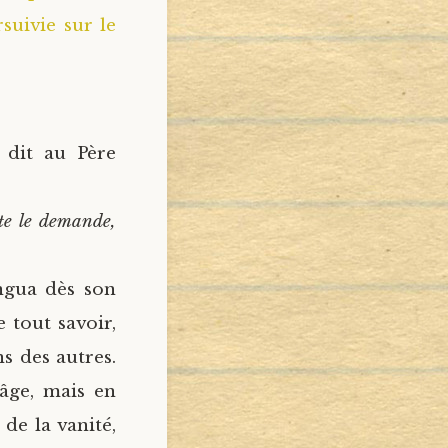
suivie sur le
 dit au Père
 te le demande,
ingua dès son
e tout savoir,
s des autres.
 âge, mais en
de la vanité,