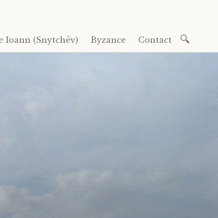
Recherc
e Ioann (Snytchëv)
Byzance
Contact