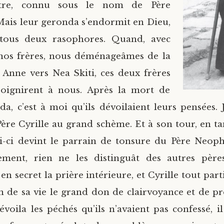
être, connu sous le nom de Père
ais leur geronda s’endormit en Dieu,
t tous deux rasophores. Quand, avec
nos frères, nous déménageâmes de la
e Anne vers Nea Skiti, ces deux frères
joignirent à nous. Après la mort de
a, c’est à moi qu’ils dévoilaient leurs pensées. 
Père Cyrille au grand schème. Et à son tour, en ta
lui-ci devint le parrain de tonsure du Père Neop
rement, rien ne les distinguât des autres père
en secret la prière intérieure, et Cyrille tout par
fin de sa vie le grand don de clairvoyance et de p
dévoila les péchés qu’ils n’avaient pas confessé, il