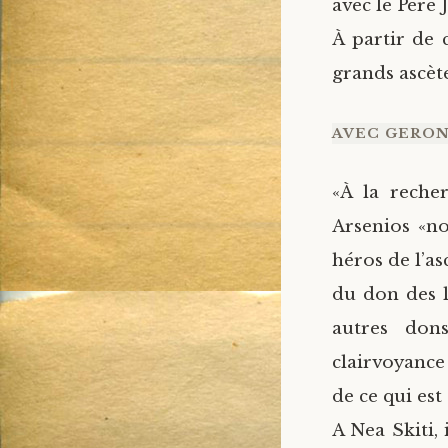
avec le Père
À partir de 
grands ascè
AVEC GERON
«À la reche
Arsenios «no
héros de l’a
du don des 
autres dons
clairvoyance
de ce qui est
A Nea Skiti, 