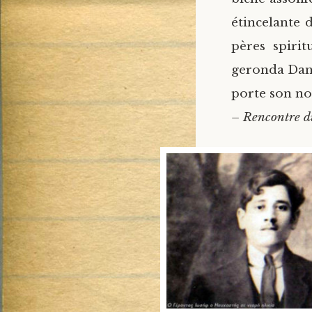
étincelante 
pères spiritu
geronda Dani
porte son n
– Rencontre du