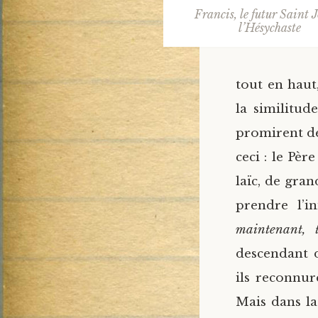
Francis, le futur Saint 
l’Hésychaste
tout en haut
la similitude
promirent de 
ceci : le Pè
laïc, de gra
prendre l’in
maintenant, t
descendant d
ils reconnu
Mais dans la