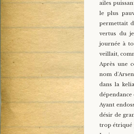
ailes puissan
le plus pauv
permettait d
vertus du j
journée à to
veillait, com
Après une co
nom d’Arseni
dans la keli
dépendance 
Ayant endoss
désir de gra
trop étriqué 