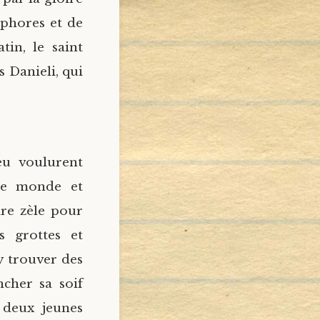
ophores et de
atin, le saint
 Danieli, qui
eu voulurent
le monde et
re zèle pour
s grottes et
y trouver des
ncher sa soif
s deux jeunes