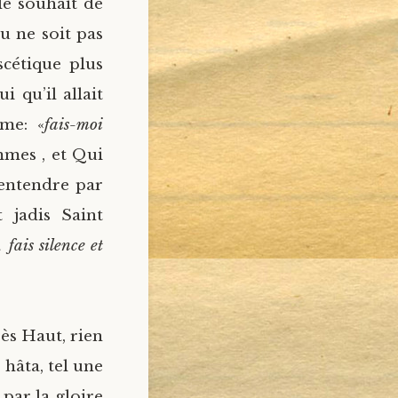
le souhait de
u ne soit pas
scétique plus
i qu’il allait
ume: «
fais-moi
mmes , et Qui
 entendre par
 jadis Saint
 fais silence et
rès Haut, rien
 hâta, tel une
 par la gloire