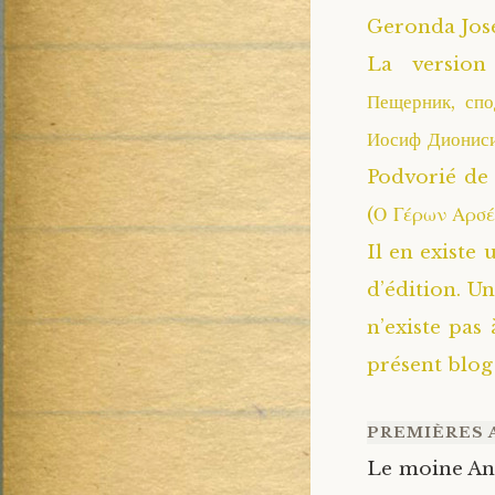
Geronda Jose
La version 
Пещерник, сп
Иосиф Дионис
Podvorié de 
(Ο Γέρων Αρσέ
Il en existe
d’édition. Un
n’existe pas
présent blog
PREMIÈRES 
Le moine Anat