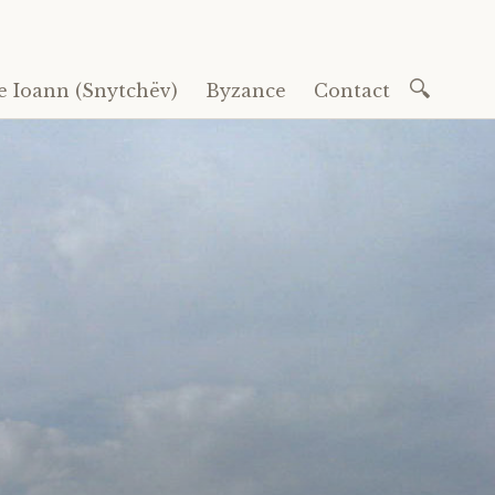
Recherc
e Ioann (Snytchëv)
Byzance
Contact