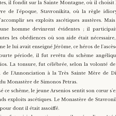
tes, il fondit sur la Sainte Montagne, où il choisi
re de l’époque, Stavronikita, où la règle idio
’accomplir ses exploits ascétiques austères. Mais t
eune homme devinrent évidentes ; il participai
utes les obédiences où son aide était nécessaire, e
me le lui avait enseigné Jérôme, ce héros de l’ascès
urte période, il fut revêtu du schème angéliqu
os. La tonsure, fut célébrée, selon la volonté de
a de l’Annonciation à la Très Sainte Mère de Di
du Monastère de Simonos Petras.
é ce schème, le jeune Arsenios sentit son cœur s
nds exploits ascétiques. Le Monastère de Stavronik
pour dont il était assoiffé.