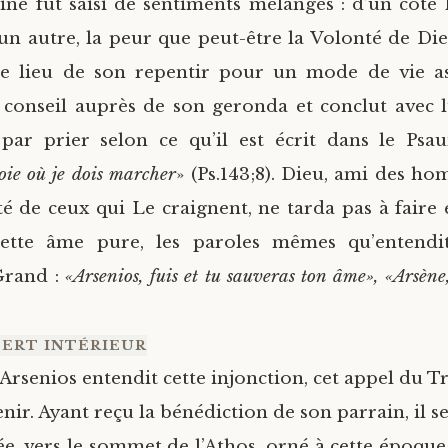
ne fut saisi de sentiments mélangés : d’un côté 
d’un autre, la peur que peut-être la Volonté de Die
 le lieu de son repentir pour un mode de vie a
t conseil auprès de son geronda et conclut avec lu
ar prier selon ce qu’il est écrit dans le Psa
oie où je dois marcher
» (Ps.143;8). Dieu, ami des ho
nté de ceux qui Le craignent, ne tarda pas à faire
ette âme pure, les paroles mêmes qu’entendit
Grand :
«Arsenios, fuis et tu sauveras ton âme», «Arsène,
SERT INTÉRIEUR
’Arsenios entendit cette injonction, cet appel du T
enir. Ayant reçu la bénédiction de son parrain, il se
ée, vers le sommet de l’Athos, orné à cette époque