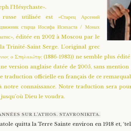
ph l’Hésychaste».
russe utilisée est «Старец Арсений
одвижник старца Иосифа Исихаста / Монах
иатис», éditée en 2002 à Moscou par le
la Trinité-Saint Serge. L’original grec
νιος ο Σπηλαιώτης (1886-1983)) ne semble plus édit
 une version anglaise datée de 2005, sans mention
e traduction officielle en français de ce remarquab
 à notre connaissance. Notre traduction sera pour
 jusqu’où Dieu le voudra.
ANNÉES SUR L’ATHOS. STAVRONIKITA.
ole quitta la Terre Sainte environ en 1918 et, ‘te