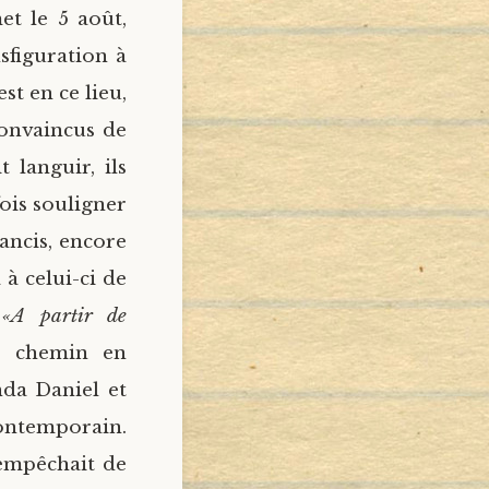
et le 5 août,
sfiguration à
est en ce lieu,
Convaincus de
t languir, ils
fois souligner
ancis, encore
à celui-ci de
:
«A partir de
r chemin en
nda Daniel et
ontemporain.
 empêchait de