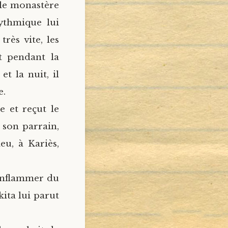
t le monastère
rythmique lui
rès vite, les
t pendant la
t la nuit, il
e.
e et reçut le
 son parrain,
eu, à Kariès,
’enflammer du
ita lui parut