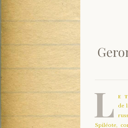
Geron
L
e 
de 
rus
Spiléote, c