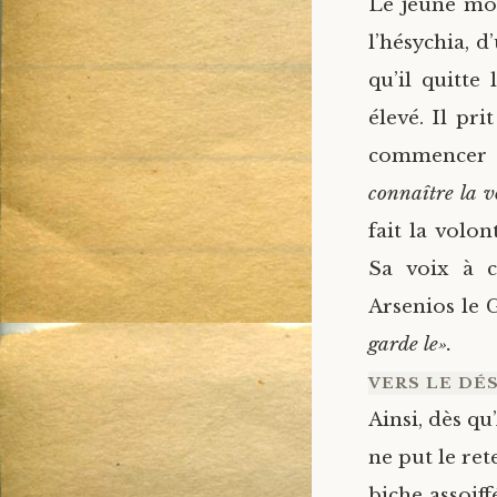
Le jeune moi
l’hésychia, 
qu’il quitte
élevé. Il pri
commencer p
connaître la v
fait la volo
Sa voix à c
Arsenios le 
garde le».
VERS LE DÉ
Ainsi, dès qu
ne put le ret
biche assoiff