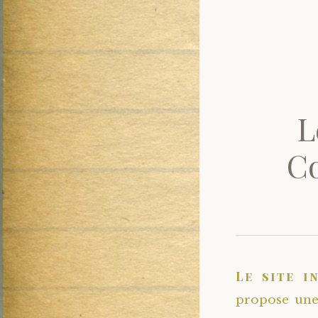
L
Co
Le site i
propose une 