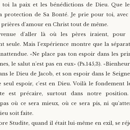
r toi la paix et les bénédictions de Dieu. Que l
a protection de Sa Bonté. Je prie pour toi, ave
s prières d’amour en Christ tout de même.
t venue d’aller là où les pères iraient, pour
 seule. Mais l’expérience montre que la sépara
nattendue. «Ne place pas ton espoir dans les prin
es, le salut n’est pas en eux» (Ps.145,3). «Bienheu
ans le Dieu de Jacob, et son espoir dans le Seign
Le seul espoir, c’est en Dieu. Voilà le fondement 
te est précaire, surtout dans notre position
as où ce sera mieux, où ce sera pis, ni qu’att
eu soit faite.
re Studite, quand il était lui-même en exil, se réj