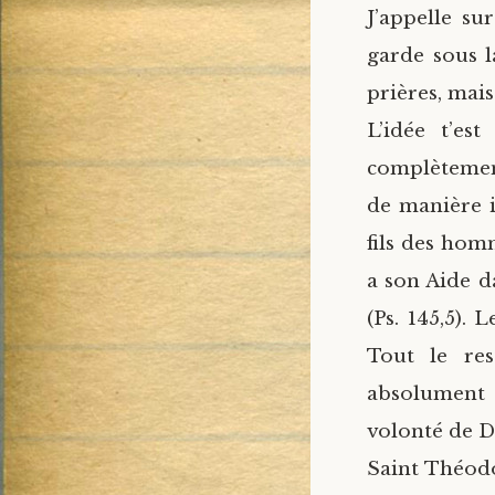
J’appelle su
garde sous l
prières, mai
L’idée t’es
complètement
de manière i
fils des homm
a son Aide d
(Ps. 145,5). 
Tout le res
absolument p
volonté de Di
Saint Théodo