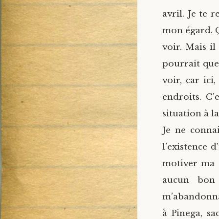
avril. Je te
mon égard. Q
voir. Mais il
pourrait que
voir, car ic
endroits. C’
situation à l
Je ne conna
l’existence 
motiver ma d
aucun bon 
m’abandonnan
à Pinega, sa