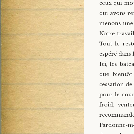
ceux qui mou
qui avons r
menons une 
Notre travai
Tout le rest
espéré dans 
Ici, les bat
que bientôt
cessation de
pour le cour
froid, vent
recommandé, 
Pardonne-moi