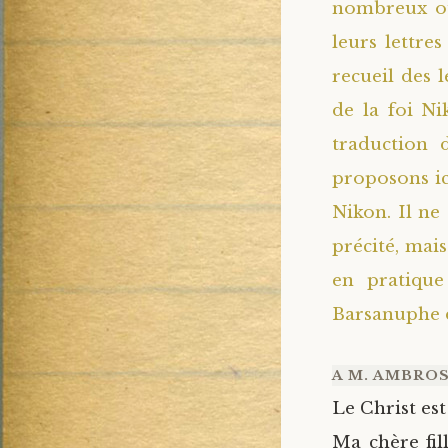
nombreux ouv
leurs lettre
recueil des l
de la foi Ni
traduction 
proposons ici
Nikon. Il ne
précité, mai
en pratique
Barsanuphe d
A M. AMBROS
Le Christ est
Ma chère fil