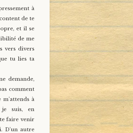
mpressement à
content de te
opre, et il se
ibilité de me
s vers divers
ue tu lies ta
une demande,
t pas comment
e m’attends à
je suis, en
e faire venir
i. D’un autre