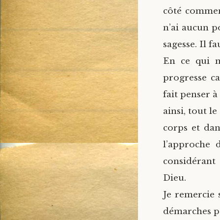
côté comment
n’ai aucun p
sagesse. Il f
En ce qui m
progresse ca
fait penser 
ainsi, tout l
corps et dan
l’approche 
considérant 
Dieu.
Je remercie 
démarches po