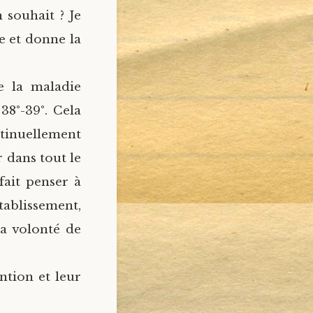
 souhait ? Je
e et donne la
e la maladie
38°-39°. Cela
ntinuellement
r dans tout le
fait penser à
ablissement,
la volonté de
ntion et leur