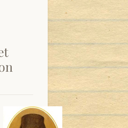
et
kon