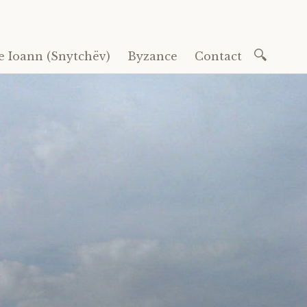
Recherc
e Ioann (Snytchëv)
Byzance
Contact