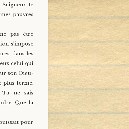
e Seigneur te
c mes pauvres
 ne pas être
tion s’impose
ces, dans les
reux celui qui
eur son Dieu»
le plus ferme.
. Tu ne sais
endre. Que la
ouissait pour