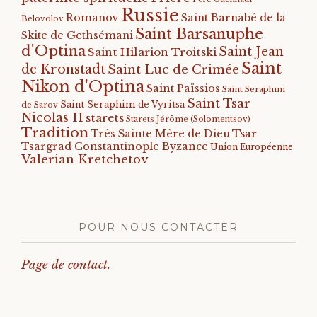
Russie
Romanov
Saint Barnabé de la
Belovolov
Saint Barsanuphe
Skite de Gethsémani
d'Optina
Saint Jean
Saint Hilarion Troitski
Saint
de Kronstadt
Saint Luc de Crimée
Nikon d'Optina
Saint Païssios
Saint Seraphim
Saint Tsar
Saint Seraphim de Vyritsa
de Sarov
Nicolas II
starets
Starets Jérôme (Solomentsov)
Tradition
Tsar
Très Sainte Mère de Dieu
Tsargrad Constantinople Byzance
Union Européenne
Valerian Kretchetov
POUR NOUS CONTACTER
Page de contact.