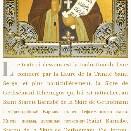
L
e texte ci-dessous est la traduction du livre
consacré par la Laure de la Trinité Saint
Serge, et plus particulièrement, la Skite de
Gethsémani-Tchernigov qui lui est rattachée, au
Saint Starets Barnabé de la Skite de Gethsémani
: «Преподобный Варнава, старец Гефсиманского скита.
Житие, письма, духовные поучения».(Saint Barnabé,
Starets de la Skite de Gethsémani. Vie, lettres,