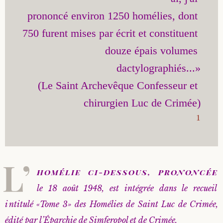
prononcé environ 1250 homélies, dont 
Saint Sophrony l’Athonite
Staritsa Marie Makovkine
Archimandrite Lazare (Abachidzé)
750 furent mises par écrit et constituent 
Sainte Xenia
Natalia de Vyritsa
Geronda Arsenios le Spiléote
douze épais volumes 
dactylographiés...»

Sainte Matrone de Moscou
Staritsa Anastasia
Gerondissa Makrina (Vassopoulou)
(Le Saint Archevêque Confesseur et 
Archimandrite Nathanaël (Pospelov)
1
Père Héliodore
L’
homélie ci-dessous, prononcée
le 18 août 1948, est intégrée dans le recueil
intitulé «Tome 3» des Homélies de Saint Luc de Crimée,
édité par l’Éparchie de Simferopol et de Crimée.