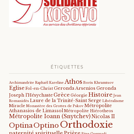
ÉTIQUETTES
Athos
Archimandrite Raphaël Kareline
Boris Khramtsov
Eglise
Geronda Arsenios
Geronda
Fol-en-Christ
Histoire
Grèce
Joseph l'Hésychaste
Géorgie
Jean
Laure de la Trinité-Saint Serge
Romanidès
Libéralisme
Métropolite
Miracle
Monastère des Grottes de Pskov
Athanasios de Limassol
Métropolite Hiérotheos
Métropolite Ioann (Snytchev)
Nicolas II
Orthodoxie
Optino
Optina
paternité spirituelle
Prière
Père Guennadi